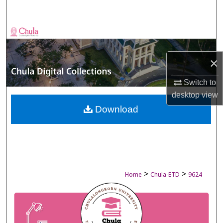
Search
Browse Collections
My Account
×
Switch to
About
desktop
view
Digital Commons Network™
Download
>
>
Home
Chula-ETD
9624