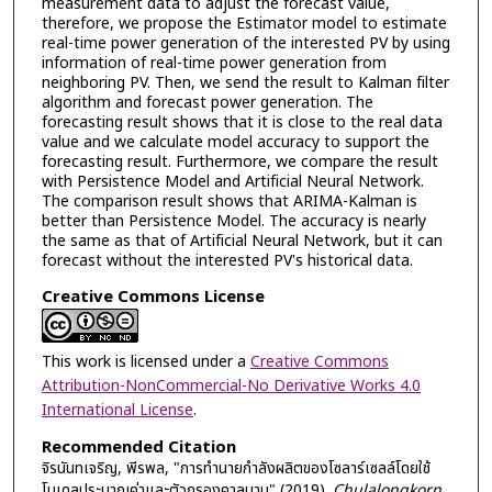
measurement data to adjust the forecast value,
therefore, we propose the Estimator model to estimate
real-time power generation of the interested PV by using
information of real-time power generation from
neighboring PV. Then, we send the result to Kalman filter
algorithm and forecast power generation. The
forecasting result shows that it is close to the real data
value and we calculate model accuracy to support the
forecasting result. Furthermore, we compare the result
with Persistence Model and Artificial Neural Network.
The comparison result shows that ARIMA-Kalman is
better than Persistence Model. The accuracy is nearly
the same as that of Artificial Neural Network, but it can
forecast without the interested PV's historical data.
Creative Commons License
This work is licensed under a
Creative Commons
Attribution-NonCommercial-No Derivative Works 4.0
International License
.
Recommended Citation
จิรนันทเจริญ, พีรพล, "การทำนายกำลังผลิตของโซลาร์เซลล์โดยใช้
โมเดลประมาณค่าและตัวกรองคาลมาน" (2019).
Chulalongkorn