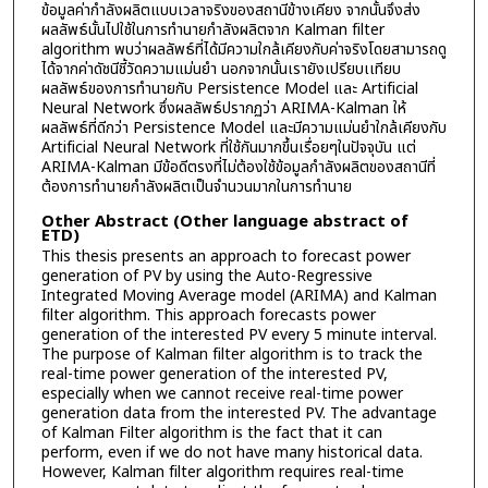
ข้อมูลค่ากำลังผลิตแบบเวลาจริงของสถานีข้างเคียง จากนั้นจึงส่ง
ผลลัพธ์นั้นไปใช้ในการทำนายกำลังผลิตจาก Kalman filter
algorithm พบว่าผลลัพธ์ที่ได้มีความใกล้เคียงกับค่าจริงโดยสามารถดู
ได้จากค่าดัชนีชี้วัดความแม่นยำ นอกจากนั้นเรายังเปรียบเเทียบ
ผลลัพธ์ของการทำนายกับ Persistence Model และ Artificial
Neural Network ซึ่งผลลัพธ์ปรากฏว่า ARIMA-Kalman ให้
ผลลัพธ์ที่ดีกว่า Persistence Model และมีความแม่นยำใกล้เคียงกับ
Artificial Neural Network ที่ใช้กันมากขึ้นเรื่อยๆในปัจจุบัน แต่
ARIMA-Kalman มีข้อดีตรงที่ไม่ต้องใช้ข้อมูลกำลังผลิตของสถานีที่
ต้องการทำนายกำลังผลิตเป็นจำนวนมากในการทำนาย
Other Abstract (Other language abstract of
ETD)
This thesis presents an approach to forecast power
generation of PV by using the Auto-Regressive
Integrated Moving Average model (ARIMA) and Kalman
filter algorithm. This approach forecasts power
generation of the interested PV every 5 minute interval.
The purpose of Kalman filter algorithm is to track the
real-time power generation of the interested PV,
especially when we cannot receive real-time power
generation data from the interested PV. The advantage
of Kalman Filter algorithm is the fact that it can
perform, even if we do not have many historical data.
However, Kalman filter algorithm requires real-time