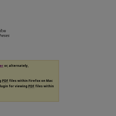
ด้วย
Theses
er
or, alternately,
ng
PDF
files within Firefox on Mac
plugin for viewing
PDF
files within