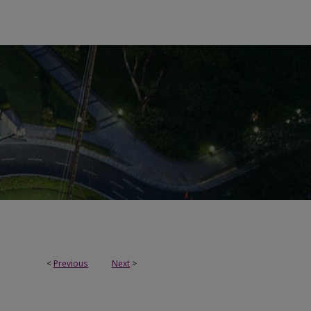
<
Previous
Next
>