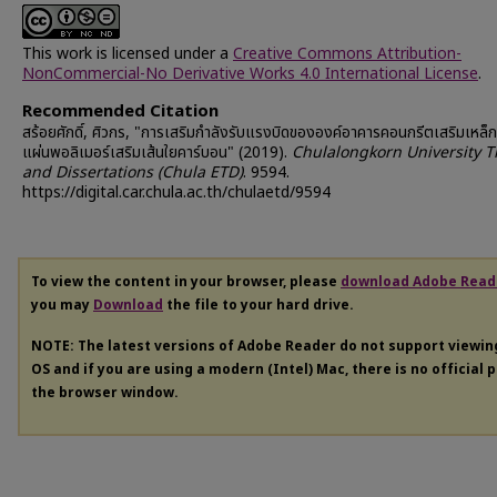
This work is licensed under a
Creative Commons Attribution-
NonCommercial-No Derivative Works 4.0 International License
.
Recommended Citation
สร้อยศักดิ์, ศิวกร, "การเสริมกำลังรับแรงบิดขององค์อาคารคอนกรีตเสริมเหล็ก
แผ่นพอลิเมอร์เสริมเส้นใยคาร์บอน" (2019).
Chulalongkorn University 
and Dissertations (Chula ETD)
. 9594.
https://digital.car.chula.ac.th/chulaetd/9594
To view the content in your browser, please
download Adobe Read
you may
Download
the file to your hard drive.
NOTE: The latest versions of Adobe Reader do not support viewi
OS and if you are using a modern (Intel) Mac, there is no official 
the browser window.