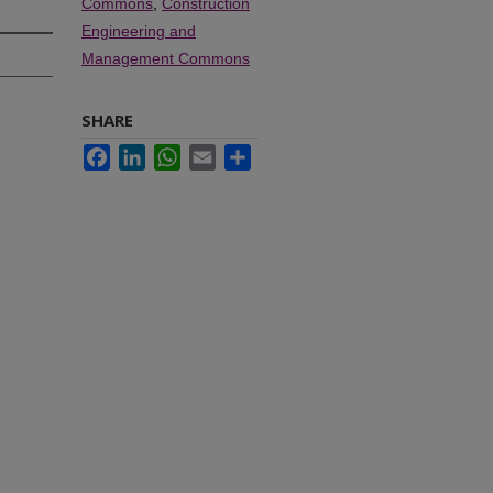
Commons
,
Construction
Engineering and
Management Commons
SHARE
Facebook
LinkedIn
WhatsApp
Email
Share