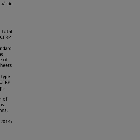
ามลำดับ
 total
h CFRP
andard
he
e of
sheets
 type
r CFRP
ups
n of
ns.
mns,
e
 (2014)