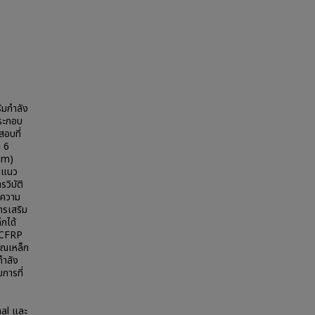
ิมกำลัง
ระกอบ
อบที่
น 6
 mm)
มแนว
วิบัติ
ะความ
ารเสริม
กได้
น CFRP
าณเหล็ก
กำลัง
การที่
hal และ