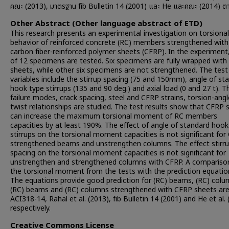
คณะ (2013), มาตรฐาน fib Bulletin 14 (2001) และ He และคณะ (2014) ต
Other Abstract (Other language abstract of ETD)
This research presents an experimental investigation on torsional
behavior of reinforced concrete (RC) members strengthened with
carbon fiber-reinforced polymer sheets (CFRP). In the experiment,
of 12 specimens are tested. Six specimens are fully wrapped wit
sheets, while other six specimens are not strengthened. The test
variables include the stirrup spacing (75 and 150mm), angle of st
hook type stirrups (135 and 90 deg.) and axial load (0 and 27 t). T
failure modes, crack spacing, steel and CFRP strains, torsion-angl
twist relationships are studied. The test results show that CFRP 
can increase the maximum torsional moment of RC members
capacities by at least 190%. The effect of angle of standard hook
stirrups on the torsional moment capacities is not significant fo
strengthened beams and unstrengthen columns. The effect stirr
spacing on the torsional moment capacities is not significant for
unstrengthen and strengthened columns with CFRP. A compariso
the torsional moment from the tests with the prediction equatio
The equations provide good prediction for (RC) beams, (RC) colu
(RC) beams and (RC) columns strengthened with CFRP sheets ar
ACI318-14, Rahal et al. (2013), fib Bulletin 14 (2001) and He et al.
respectively.
Creative Commons License