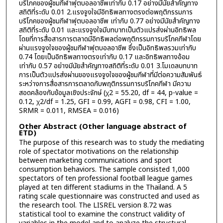
บริโภคของผู้ชมกีฬาฟุตบอลอาชีพเท่ากับ 0.17 อย่างมีนัยสำคัญทาง
สถิติที่ระดับ 0.01 2.แรงจูงใจมีอิทธิพลทางตรงต่อพฤติกรรมการ
บริโภคของผู้ชมกีฬาฟุตบอลอาชีพ เท่ากับ 0.77 อย่างมีนัยสำคัญทาง
สถิติที่ระดับ 0.01 และแรงจูงใจมีบทบาทเป็นตัวแปรส่งผ่านอิทธิพล
โดยที่การสื่อสารการตลาดมีอิทธิพลต่อพฤติกรรมการบริโภคกีฬาโดย
ผ่านแรงจูงใจของผู้ชมกีฬาฟุตบอลอาชีพ ซึ่งเป็นอิทธิพลรวมเท่ากับ
0.74 โดยเป็นอิทธิพลทางตรงเท่ากับ 0.17 และอิทธิพลทางอ้อม
เท่ากับ 0.57 อย่างมีนัยสำคัญทางสถิติที่ระดับ 0.01 3.โมเดลบทบาท
การเป็นตัวแปรส่งผ่านของแรงจูงใจของผู้ชมกีฬาที่มีต่อความสัมพันธ์
ระหว่างการสื่อสารการตลาดกับพฤติกรรมการบริโภคกีฬา มีความ
สอดคล้องกับข้อมูลเชิงประจักษ์ (χ2 = 55.20, df = 44, p-value =
0.12, χ2/df = 1.25, GFI = 0.99, AGFI = 0.98, CFI = 1.00,
SRMR = 0.011, RMSEA = 0.016)
Other Abstract (Other language abstract of
ETD)
The purpose of this research was to study the mediating
role of spectator motivations on the relationship
between marketing communications and sport
consumption behaviors. The sample consisted 1,000
spectators of ten professional football league games
played at ten different stadiums in the Thailand. A 5
rating scale questionnaire was constructed and used as
the research tool. The LISREL version 8.72 was
statistical tool to examine the construct validity of