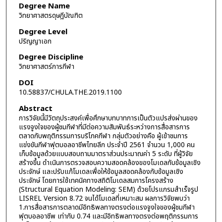
Degree Name
วิทยาศาสตรดุษฎีบัณฑิต
Degree Level
ปริญญาเอก
Degree Discipline
วิทยาศาสตร์การกีฬา
DOI
10.58837/CHULA.THE.2019.1100
Abstract
การวิจัยนี้มีวัตถุประสงค์เพื่อศึกษาบทบาทการเป็นตัวแปรส่งผ่านของ
แรงจูงใจของผู้ชมกีฬาที่มีต่อความสัมพันธ์ระหว่างการสื่อสารการ
ตลาดกับพฤติกรรมการบริโภคกีฬา กลุ่มตัวอย่างคือ ผู้เข้าชมการ
แข่งขันกีฬาฟุตบอลอาชีพไทยลีก ประจำปี 2561 จำนวน 1,000 คน
เก็บข้อมูลด้วยแบบสอบถามมาตราส่วนประมาณค่า 5 ระดับ ที่ผู้วิจัย
สร้างขึ้น ดำเนินการตรวจสอบความสอดคล้องของโมเดลกับข้อมูลเชิง
ประจักษ์ และปรับแก้โมเดลเพื่อให้ข้อมูลสอดคล้องกับข้อมูลเชิง
ประจักษ์ โดยการใช้เทคนิคทางสถิติโมเดลสมการโครงสร้าง
(Structural Equation Modeling: SEM) ด้วยโปรแกรมสำเร็จรูป
LISREL Version 8.72 จนได้โมเดลที่เหมาะสม ผลการวิจัยพบว่า
1.การสื่อสารการตลาดมีอิทธิพลทางตรงต่อแรงจูงใจของผู้ชมกีฬา
ฟุตบอลอาชีพ เท่ากับ 0.74 และมีอิทธิพลทางตรงต่อพฤติกรรมการ