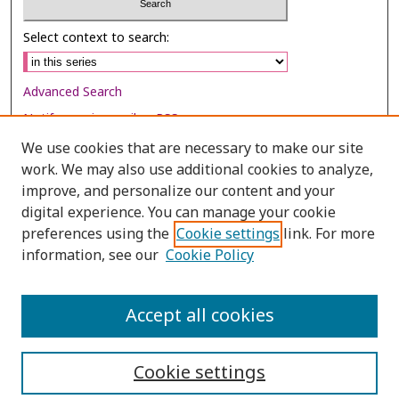
Select context to search:
Advanced Search
Notify me via email or
RSS
We use cookies that are necessary to make our site
Browse
work. We may also use additional cookies to analyze,
Collections
improve, and personalize our content and your
digital experience. You can manage your cookie
Disciplines
preferences using the
Cookie settings
link. For more
Authors
information, see our
Cookie Policy
Author Corner
Author FAQ
Accept all cookies
Cookie settings