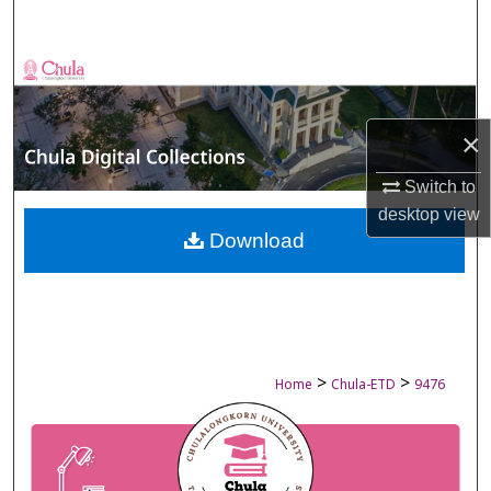
Search
Browse Collections
My Account
×
About
Switch to
desktop
view
Digital Commons Network™
Download
>
>
Home
Chula-ETD
9476