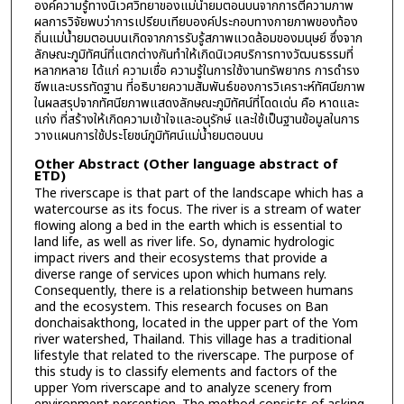
องค์ความรู้ทางนิเวศวิทยาของแม่น้ำยมตอนบนจากการตีความภาพ
ผลการวิจัยพบว่าการเปรียบเทียบองค์ประกอบทางกายภาพของท้อง
ถิ่นแม่น้ำยมตอนบนเกิดจากการรับรู้สภาพแวดล้อมของมนุษย์ ซึ่งจาก
ลักษณะภูมิทัศน์ที่แตกต่างกันทำให้เกิดนิเวศบริการทางวัฒนธรรมที่
หลากหลาย ได้แก่ ความเชื่อ ความรู้ในการใช้งานทรัพยากร การดำรง
ชีพและบรรทัดฐาน ที่อธิบายความสัมพันธ์ของการวิเคราะห์ทัศนียภาพ
ในผลสรุปจากทัศนียภาพแสดงลักษณะภูมิทัศน์ที่โดดเด่น คือ หาดและ
แก่ง ที่สร้างให้เกิดความเข้าใจและอนุรักษ์ และใช้เป็นฐานข้อมูลในการ
วางแผนการใช้ประโยชน์ภูมิทัศน์แม่น้ำยมตอนบน
Other Abstract (Other language abstract of
ETD)
The riverscape is that part of the landscape which has a
watercourse as its focus. The river is a stream of water
ﬂowing along a bed in the earth which is essential to
land life, as well as river life. So, dynamic hydrologic
impact rivers and their ecosystems that provide a
diverse range of services upon which humans rely.
Consequently, there is a relationship between humans
and the ecosystem. This research focuses on Ban
donchaisakthong, located in the upper part of the Yom
river watershed, Thailand. This village has a traditional
lifestyle that related to the riverscape. The purpose of
this study is to classify elements and factors of the
upper Yom riverscape and to analyze scenery from