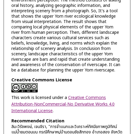
environment perception. The method consists of asking
oral history, analyzing geographic information, and
interpreting scenery from a photograph. So, It's a tool
that shows the upper Yom river ecological knowledge
from visual interpretation. The result shows that
comparing local physical elements of the upper Yom
river from human perception. Then, different landscape
characters create various cultural services such as
beliefs, knowledge, living, and norms which explain the
relationship of scenery analysis. In conclusion from
scenery, landscape characteristics of the upper Yom
riverscape are bars and rapid that create understanding
and awareness of the conservation of riverscape. It can
be a database for planning the upper Yom riverscape.
Creative Commons License
This work is licensed under a
Creative Commons
Attribution-NonCommercial-No Derivative Works 4.0
International License
.
Recommended Citation
ลิมะวิรัชพงษ์, เจนจิรา, "การจำแนกและวิเคราะห์ทัศนียภาพภูมิทัศน์
แม่น้ำยมตอนบน กรณีศึกษาหมู่บ้านดอนชัยสักทอง อำเภอสอง จังหวัด