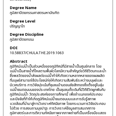
Degree Name
ภูมิสถาปัตยกรรมศาสตรมหาบัณฑิต
Degree Level
ปริญญาโท
Degree Discipline
ภูมิสถาปัตยกรรม
DOI
10.58837/CHULA.THE.2019.1063
Abstract
ภูมิทัศน์แม่น้ำเป็นส่วนหนึ่งของภูมิทัศน์ที่มีสายน้ำเป็นศูนย์กลาง โดย
แม่น้ำเป็นสายน้ำที่ไหลตามพื้นผิวโลกมีความสำคัญต่อวิถีชีวิตบกและน้ำ
ซึ่งพลวัตของน้ำส่งผลต่อแม่น้ำทำให้เกิดความหลากหลายของผลผลิต
ที่มนุษย์สามารถใช้ประโยชน์ก่อให้เกิดความสัมพันธ์ระหว่างมนุษย์และ
นิเวศบริการ การวิจัยมุ่งเน้นที่ชุมชนบ้านดอนชัยสักทองซึ่งตั้งอยู่ในลุ่ม
แม่น้ำยมตอนบนของประเทศไทย เป็นชุมชนดั้งเดิมที่มีวิถีชีวิตผูกพันกับ
ภูมิทัศน์แม่น้ำ วัตถุประสงค์ของการศึกษานี้ เพื่อจำแนกองค์ประกอบ
และปัจจัยที่ทำให้เกิดภูมิทัศน์แม่น้ำยมตอนบนและการรับรู้สภาพ
แวดล้อมที่นำมาสู่การวิเคราะห์ทัศนียภาพ โดยกระบวนการวิจัยประกอบ
ไปด้วย การสอบถามมุขปาฐะ การวิเคราะห์ข้อมูลสารสนเทศทาง
ภูมิศาสตร์และการตีความทัศนียภาพจากภาพถ่ายที่เป็นเครื่องมือแสดง