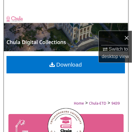
Search
Browse Collections
My Account
×
About
Switch to
desktop
view
Digital Commons Network™
Download
>
>
Home
Chula-ETD
9439