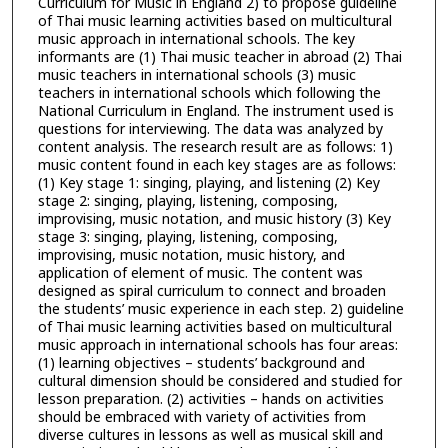
Curriculum for Music in England 2) to propose guideline
of Thai music learning activities based on multicultural
music approach in international schools. The key
informants are (1) Thai music teacher in abroad (2) Thai
music teachers in international schools (3) music
teachers in international schools which following the
National Curriculum in England. The instrument used is
questions for interviewing. The data was analyzed by
content analysis. The research result are as follows: 1)
music content found in each key stages are as follows:
(1) Key stage 1: singing, playing, and listening (2) Key
stage 2: singing, playing, listening, composing,
improvising, music notation, and music history (3) Key
stage 3: singing, playing, listening, composing,
improvising, music notation, music history, and
application of element of music. The content was
designed as spiral curriculum to connect and broaden
the students’ music experience in each step. 2) guideline
of Thai music learning activities based on multicultural
music approach in international schools has four areas:
(1) learning objectives – students’ background and
cultural dimension should be considered and studied for
lesson preparation. (2) activities – hands on activities
should be embraced with variety of activities from
diverse cultures in lessons as well as musical skill and