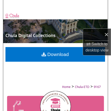
Search
Browse Collections
My Account
×
About
Switch to
desktop
view
Digital Commons Network™
Download
>
>
Home
Chula-ETD
9167