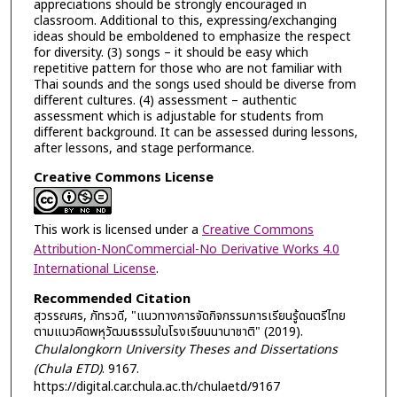
appreciations should be strongly encouraged in
classroom. Additional to this, expressing/exchanging
ideas should be emboldened to emphasize the respect
for diversity. (3) songs – it should be easy which
repetitive pattern for those who are not familiar with
Thai sounds and the songs used should be diverse from
different cultures. (4) assessment – authentic
assessment which is adjustable for students from
different background. It can be assessed during lessons,
after lessons, and stage performance.
Creative Commons License
This work is licensed under a
Creative Commons
Attribution-NonCommercial-No Derivative Works 4.0
International License
.
Recommended Citation
สุวรรณศร, ภัทรวดี, "แนวทางการจัดกิจกรรมการเรียนรู้ดนตรีไทย
ตามแนวคิดพหุวัฒนธรรมในโรงเรียนนานาชาติ" (2019).
Chulalongkorn University Theses and Dissertations
(Chula ETD)
. 9167.
https://digital.car.chula.ac.th/chulaetd/9167