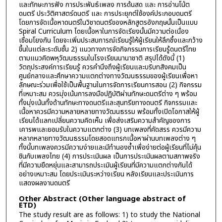
และทักษะการฟัง การประพันธ์เพลง การด้นสด และ การอ่านโน้ต
ดนตรี ประวัติศาสตร์ดนตรี และ การประยุกต์ใช้องค์ประกอบดนตรี
โดยการจัดเนื้อหาดนตรีในวิชาดนตรีของหลักสูตรอังกฤษนั้นเป็นแบบ
Spiral Curriculum โดยเนื้อหาในการจัดเรียงนั้นมีความต่อเนื่อง
เชื่อมโยงกัน โดยจะเพิ่มประสบการณ์เรียนรู้ให้ผู้เรียนให้ลึกซึ้งและกว้าง
ขึ้นในแต่ละระดับชั้น 2) แนวทางการจัดกิจกรรมการเรียนรู้ดนตรีไทย
ตามแนวคิดพหุวัฒนธรรมในโรงเรียนนานาชาติ สรุปได้ดังนี้ (1)
วัตถุประสงค์การเรียนรู้ ควรคำนึงถึงผู้เรียนและบริบทสังคมเป็น
ศูนย์กลางและศึกษาความแตกต่างทางวัฒนธรรมของผู้เรียนเพื่อหา
ลักษณะร่วมเพื่อใช้เป็นพื้นฐานในการจัดการเรียนการสอน (2) กิจกรรม
ที่เหมาะสม ควรมุ่งเน้นการลงมือปฏิบัติผ่านทักษะดนตรีต่าง ๆ พร้อม
ทั้งมุ่งเน้นทั้งด้านทักษะทางดนตรีและสุนทรียทางดนตรี กิจกรรมและ
เนื้อหาควรมีความหลายหลายทางวัฒนธรรม พร้อมทั้งเปิดโอกาสให้ผู้
เรียนได้แลกเปลี่ยนความคิดเห็น เพื่อส่งเสริมความสำคัญของการ
เคารพและยอมรับในความแตกต่าง (3) บทเพลงที่คัดสรร ควรมีความ
หลากหลายทางวัฒนธรรมโดยสอดแทรกเนื้อหาผ่านบทเพลงต่าง ๆ
ทั้งนี้บทเพลงควรมีความง่ายและมีทำนองซ้ำเพื่อง่ายต่อผู้เรียนที่ไม่คุ้น
ชินกับเพลงไทย (4) การประเมินผล เป็นการประเมินผลตามสภาพจริง
ที่มีความยืดหยุ่นและสามารถประเมินผู้เรียนที่มีความแตกต่างกันได้
อย่างเหมาะสม โดยประเมินระหว่างเรียน หลังเรียนและประเมินการ
แสดงผลงานดนตรี
Other Abstract (Other language abstract of
ETD)
The study result are as follows: 1) to study the National