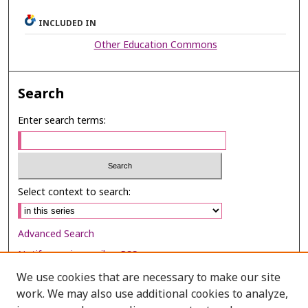
INCLUDED IN
Other Education Commons
Search
Enter search terms:
Select context to search:
Advanced Search
Notify me via email or
RSS
We use cookies that are necessary to make our site
Browse
work. We may also use additional cookies to analyze,