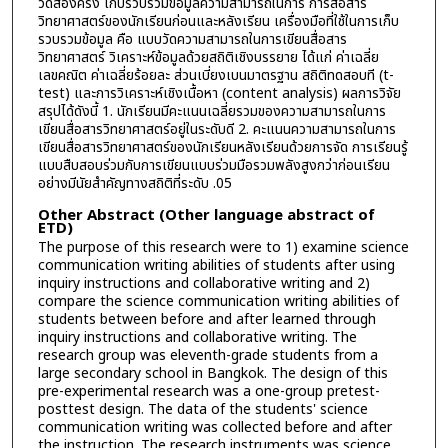
วัดสองครั้ง เก็บรวบรวมข้อมูลความสามารถในการ การสื่อสาร
วิทยาศาสตร์ของนักเรียนก่อนและหลังเรียน เครื่องมือที่ใช้ในการเก็บ
รวบรวมข้อมูล คือ แบบวัดความสามารถในการเขียนสื่อสาร
วิทยาศาสตร์ วิเคราะห์ข้อมูลด้วยสถิติเชิงบรรยาย ได้แก่ ค่าเฉลี่ย
เลขคณิต ค่าเฉลี่ยร้อยละ ส่วนเบี่ยงเบนมาตรฐาน สถิติทดสอบที (t-
test) และการวิเคราะห์เชิงเนื้อหา (content analysis) ผลการวิจัย
สรุปได้ดังนี้ 1. นักเรียนมีคะแนนเฉลี่ยรวมของความสามารถในการ
เขียนสื่อสารวิทยาศาสตร์อยู่ในระดับดี 2. คะแนนความสามารถในการ
เขียนสื่อสารวิทยาศาสตร์ของนักเรียนหลังเรียนด้วยการจัด การเรียนรู้
แบบสืบสอบร่วมกับการเขียนแบบร่วมมือรวมพลังสูงกว่าก่อนเรียน
อย่างมีนัยสำคัญทางสถิติที่ระดับ .05
Other Abstract (Other language abstract of
ETD)
The purpose of this research were to 1) examine science
communication writing abilities of students after using
inquiry instructions and collaborative writing and 2)
compare the science communication writing abilities of
students between before and after learned through
inquiry instructions and collaborative writing. The
research group was eleventh-grade students from a
large secondary school in Bangkok. The design of this
pre-experimental research was a one-group pretest-
posttest design. The data of the students' science
communication writing was collected before and after
the instruction. The research instruments was science