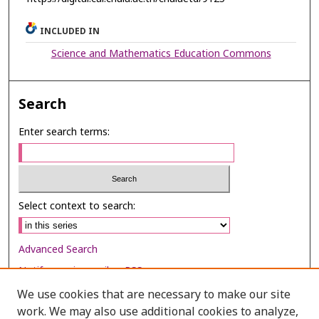
INCLUDED IN
Science and Mathematics Education Commons
Search
Enter search terms:
Select context to search:
Advanced Search
Notify me via email or
RSS
We use cookies that are necessary to make our site
Browse
work. We may also use additional cookies to analyze,