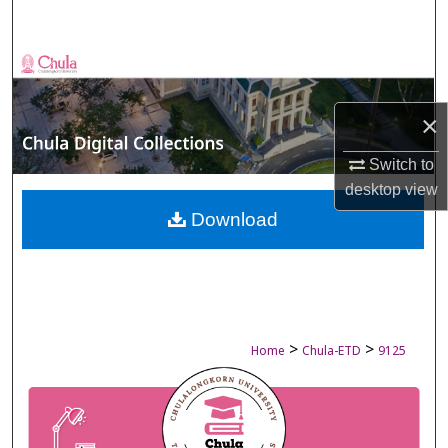
Search
Browse Collections
My Account
×
Switch to
About
desktop
view
Digital Commons Network™
Download
>
>
Home
Chula-ETD
9125