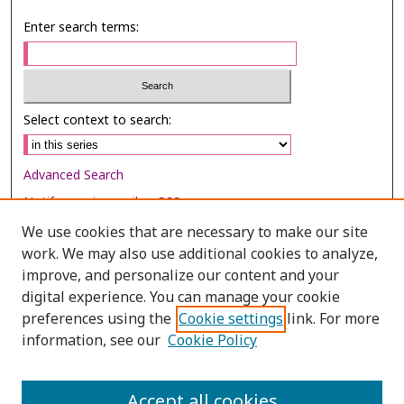
Enter search terms:
Select context to search:
Advanced Search
Notify me via email or
RSS
We use cookies that are necessary to make our site
Browse
work. We may also use additional cookies to analyze,
improve, and personalize our content and your
Collections
digital experience. You can manage your cookie
Disciplines
preferences using the
Cookie settings
link. For more
Authors
information, see our
Cookie Policy
Author Corner
Accept all cookies
Author FAQ