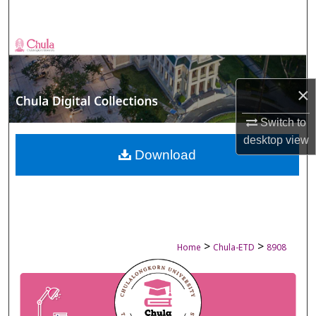
Search
Browse Collections
My Account
×
About
Switch to
desktop
view
Digital Commons Network™
Download
>
>
Home
Chula-ETD
8908