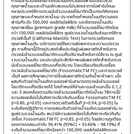
การนับจำนวนเซลล์โซมาติกในน้ำนมถังรวมของฟาร์มเป็นตัวชี้วัด
คุณภาพน้ำนมและเต้านมอักเสบแบบไม่แสดงอาการในฟาร์มโคนม
หลายประเทศใช้การตรวจนับจำนวนเซลล์โซมาติกเป็นเกณฑ์คัดกรอง
คุณภาพและกำหนดราคาน้ำนม ประเทศไทยกำหนดน้ำนมถังรวมของ
ฟาร์มที่ระดับ 500,000 เซลล์ต่อมิลลิลิตร และคัดกรองน้ำนมดิบ
คุณภาพเยี่ยม (premium grade milk) ที่จำนวนเซลล์โซมาติกน้อย
กว่า 100,000 เซลล์ต่อมิลลิลิตร ศูนย์รวบรวมน้ำนมดิบส่วนมากใช้การ
ตรวจซีเอ็มที (California Mastitis Test) ในการตรวจคัดกรอง
คุณภาพน้ำนมดิบ แต่การตรวจมีข้อความผิดพลาดและความแปรรวน
สูง การศึกษานี้มีวัตถุประสงค์เพื่อประดิษฐ์แผ่นพลาสติกสำหรับการ
ตรวจนับจำนวนเซลล์โซมาติกแบบกึ่งปริมาณสำหรับการใช้งาน ณ ศูนย์
รวบรวมน้ำนมดิบ และประเมินประสิทธิภาพแผ่นพลาสติกสำหรับตรวจ
นับจำนวนเซลล์โซมาติกแบบกึ่งปริมาณ โดยเปรียบเทียบกับเครื่อง
ตรวจนับจำนวนเซลล์โซมาติก (FossomaticTM FC) และการตรวจซี
เอ็มที ผลการศึกษาพบว่าการใช้แผ่นพลาสติกร่วมกับน้ำยาจำเพาะ เมื่อ
ผสมกับตัวอย่างน้ำนมถังรวมของฟาร์มสามารถตรวจนับจำนวนเซลล์
โซมาติกแบบกึ่งปริมาณได้ โดยกำหนดให้อ่านคะแนนจำแนกเป็น 0,1,2
และ 3 สอดคล้องตามปริมาณจำนวนเซลล์โซมาติกในน้ำนม วิธีการนี้มี
ความสอดคล้องไปในทิศทางเดียวกันกับเครื่อง FossomaticTM FC
(r=0.80, p<0.05) และการตรวจด้วยซีเอ็มที (r=0.94, p<0.05) ใน
ระดับห้องปฏิบัติการ การทดสอบกับตัวอย่างน้ำนมถังรวมของฟาร์ม ณ
ศูนย์รวบรวมน้ำนมดิบ พบว่ามีความสอดคล้องไปในทิศทางเดียวกันกับ
เครื่อง FossomaticTM FC (r=0.85, p<0.05) โดยมีความถูกต้อง
ของการทดสอบเท่ากับ 96.41% (95%CI = 93.66% – 98.19%) ที่
ระดับจำนวนเซลล์โซมาติกน้อยกว่า 100,000 เซลล์ต่อมิลลิลิตรและ