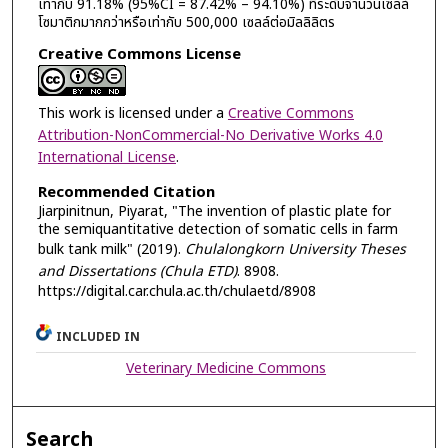
เท่ากับ 91.18% (95%CI = 87.42% – 94.10%) ที่ระดับจำนวนเซลล์
โซมาติกมากกว่าหรือเท่ากับ 500,000 เซลล์ต่อมิลลิลิตร
Creative Commons License
This work is licensed under a
Creative Commons
Attribution-NonCommercial-No Derivative Works 4.0
International License
.
Recommended Citation
Jiarpinitnun, Piyarat, "The invention of plastic plate for
the semiquantitative detection of somatic cells in farm
bulk tank milk" (2019).
Chulalongkorn University Theses
and Dissertations (Chula ETD)
. 8908.
https://digital.car.chula.ac.th/chulaetd/8908
INCLUDED IN
Veterinary Medicine Commons
Search