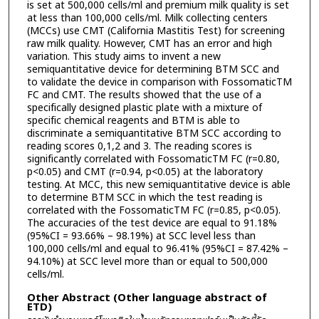
is set at 500,000 cells/ml and premium milk quality is set
at less than 100,000 cells/ml. Milk collecting centers
(MCCs) use CMT (California Mastitis Test) for screening
raw milk quality. However, CMT has an error and high
variation. This study aims to invent a new
semiquantitative device for determining BTM SCC and
to validate the device in comparison with FossomaticTM
FC and CMT. The results showed that the use of a
specifically designed plastic plate with a mixture of
specific chemical reagents and BTM is able to
discriminate a semiquantitative BTM SCC according to
reading scores 0,1,2 and 3. The reading scores is
significantly correlated with FossomaticTM FC (r=0.80,
p<0.05) and CMT (r=0.94, p<0.05) at the laboratory
testing. At MCC, this new semiquantitative device is able
to determine BTM SCC in which the test reading is
correlated with the FossomaticTM FC (r=0.85, p<0.05).
The accuracies of the test device are equal to 91.18%
(95%CI = 93.66% – 98.19%) at SCC level less than
100,000 cells/ml and equal to 96.41% (95%CI = 87.42% –
94.10%) at SCC level more than or equal to 500,000
cells/ml.
Other Abstract (Other language abstract of
ETD)