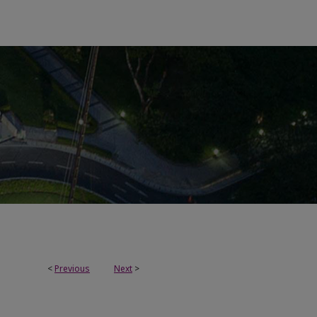
<
Previous
Next
>