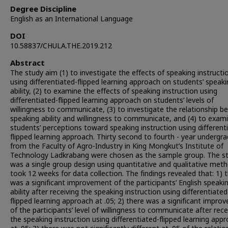
Degree Discipline
English as an International Language
DOI
10.58837/CHULA.THE.2019.212
Abstract
The study aim (1) to investigate the effects of speaking instructi
using differentiated-flipped learning approach on students’ speak
ability, (2) to examine the effects of speaking instruction using
differentiated-flipped learning approach on students’ levels of
willingness to communicate, (3) to investigate the relationship 
speaking ability and willingness to communicate, and (4) to exam
students’ perceptions toward speaking instruction using different
flipped learning approach. Thirty second to fourth - year undergr
from the Faculty of Agro-Industry in King Mongkut’s Institute of
Technology Ladkrabang were chosen as the sample group. The s
was a single group design using quantitative and qualitative meth
took 12 weeks for data collection. The findings revealed that: 1) 
was a significant improvement of the participants’ English speaki
ability after receiving the speaking instruction using differentiated
flipped learning approach at .05; 2) there was a significant impr
of the participants’ level of willingness to communicate after rece
the speaking instruction using differentiated-flipped learning app