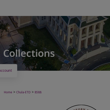
Account
>
>
Home
Chula-ETD
8588