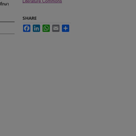
Literature Commons
ศึกษา
SHARE
Facebook
LinkedIn
WhatsApp
Email
Share