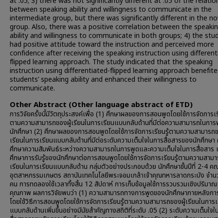
at .05; 3) there was not significantly different at .05 of the relatio
between speaking ability and willingness to communicate in the
intermediate group, but there was significantly different in the no
group. Also, there was a positive correlation between the speaki
ability and willingness to communicate in both groups; 4) the stu
had positive attitude toward the instruction and perceived more
confidence after receiving the speaking instruction using different
flipped learning approach. The study indicated that the speaking
instruction using differentiated-flipped learning approach benefit
students’ speaking ability and enhanced their willingness to
communicate.
Other Abstract (Other language abstract of ETD)
การวิจัยครั้งนี้มีวัตถุประสงค์เพื่อ (1) ศึกษาผลของการสอนพูดโดยใช้การจัดการเรี
ตามความสามารถของผู้เรียนในการเรียนแบบกลับด้านที่มีต่อความสามารถในการ
นักศึกษา (2) ศึกษาผลของการสอนพูดโดยใช้การจัดการเรียนรู้ตามความสามารถข
เรียนในการเรียนแบบกลับด้านที่มีต่อระดับความเต็มใจในการสื่อสารของนักศึกษา 
ศึกษาความสัมพันธ์ระหว่างความสามารถในการพูดและความเต็มใจในการสื่อสาร 
ศึกษาการรับรู้ของนักศึกษาต่อการสอนพูดโดยใช้การจัดการเรียนรู้ตามความสามา
เรียนในการเรียนแบบกลับด้าน กลุ่มตัวอย่างประกอบด้วย นักศึกษาชั้นปีที่ 2-4 ค
อุตสาหกรรมเกษตร สถาบันเทคโนโลยีพระจอมเกล้าเจ้าคุณทหารลาดกระบัง จำน
คน การทดลองใช้เวลาทั้งสิ้น 12 สัปดาห์ การเก็บข้อมูลใช้การรวบรวมเชิงปริมาณ
คุณภาพ ผลการวิจัยพบว่า (1) ความสามารถทางการพูดของนักศึกษาภายหลังกา
โดยใช้วิธีการสอนพูดโดยใช้การจัดการเรียนรู้ตามความสามารถของผู้เรียนในการเ
แบบกลับด้านเพิ่มขึ้นอย่างมีนัยสำคัญทางสถิติที่ระดับ .05 (2) ระดับความเต็มใจ