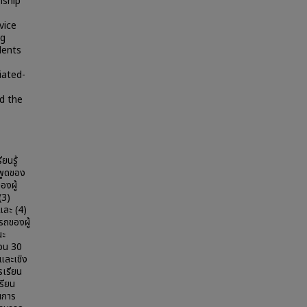
nship
vice
ng
dents
iated-
ed the
ยนรู้
พูดของ
องผู้
(3)
และ (4)
รถของผู้
ณะ
วน 30
และเชิง
รเรียน
รียน
ในการ