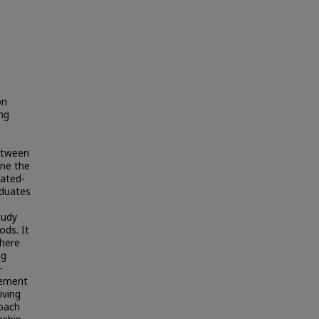
on
ing
between
ine the
iated-
aduates
tudy
ods. It
there
ng
-
ovement
iving
roach