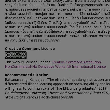
สื่อสารภายหลังการเรียนโดยใช้วิธีการสอนพูดโดยใช้การจัดการเรียนรู้ตามความ
ของผู้เรียนในการเรียนแบบกลับด้านเพิ่มขึ้นอย่างมีนัยสำคัญทางสถิติที่ระดับ .05 (
ความสัมพันธ์อย่างมีนัยสำคัญทางสถิติระหว่างความสามารถในการพูดและความเ
การสื่อสารของนักศึกษาในกลุ่มความสามารถปานกลาง แต่มีความสัมพันธ์อย่างมี
สำคัญทางสถิติในกลุ่มนักศึกษาความสามารถระดับเบื้องต้น โดยมีทิศทางความสัม
ในเชิงบวกในทุกกลุ่ม (4) นักศึกษามีการรับรู้ต่อการสอนพูดโดยใช้การจัดการเรียนร
ความสามารถของผู้เรียนในการเรียนแบบกลับด้านโดยมีทัศนคติเชิงบวกและมีความ
ในตนเองมากขึ้น การศึกษาในครั้งนี้ชี้ให้เห็นว่าการสอนพูดโดยใช้การจัดการเรียนรู
ความสามารถของผู้เรียนในการเรียนแบบกลับด้านช่วยพัฒนาประสิทธิภาพทางกา
และความเต็มใจในการสื่อสารของนักศึกษา
Creative Commons License
This work is licensed under a
Creative Commons Attribution-
NonCommercial-No Derivative Works 4.0 International License
.
Recommended Citation
Rattanasaeng, Kanpajee, "The effects of speaking instruction usi
differentiated-flipped learning approach on speaking ability and le
willingness to communicate of Thai EFL undergraduates" (2019).
Chulalongkorn University Theses and Dissertations (Chula ETD)
https://digital.car.chula.ac.th/chulaetd/8588