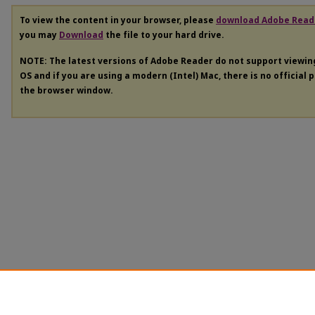
To view the content in your browser, please
download Adobe Read
you may
Download
the file to your hard drive.
NOTE: The latest versions of Adobe Reader do not support viewi
OS and if you are using a modern (Intel) Mac, there is no official 
the browser window.