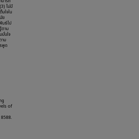
สามารถ
3) ไม่มี
ต็มใจใน
นัย
พันธ์ไป
ู้ตาม
มั่นใจ
้ตาม
รพูด
ng
vels of
. 8588.