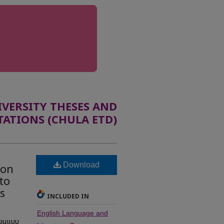
ERSITY THESES AND
TATIONS (CHULA ETD)
Download
 on
 to
s
INCLUDED IN
English Language and
รียนแบบ