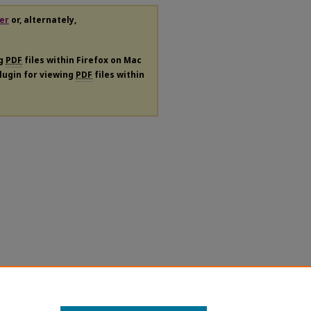
er
or, alternately,
ng
PDF
files within Firefox on Mac
plugin for viewing
PDF
files within