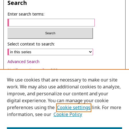
Search
Enter search terms:
Select context to search:
Advanced Search
Notify me via email or
RSS
We use cookies that are necessary to make our site
Browse
work. We may also use additional cookies to analyze,
Collections
improve, and personalize our content and your
digital experience. You can manage your cookie
Disciplines
preferences using the
Cookie settings
link. For more
Authors
information, see our
Cookie Policy
Author Corner