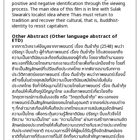
positive and negative identification through the viewing
process. The main idea of this film is in line with Sulak
Siwarak’s localist idea where Thais must return to
tradition and recover their cultural, that is, Buddhist-
identity to resist capitalism.
Other Abstract (Other language abstract of
ETD)
จากการวิเคราะห์ข้อมูลจากภาพยนตร์ เรื่อง ต้มยำกุ้ง (2548) พบว่า
ปรัชญา ปิ่นแก้ว ผู้กำกับภาพยนตร์ เรื่อง ต้มยำกุ้ง ได้แสดงออกถึง
ความเป็นชาตินิยมและท้องถิ่นนิยมของผู้กำกับ โดยอาศัยตำนานของ
พระเอกที่ใช้มวยไทยสามารถเอาชนะตัวร้ายเพื่อที่จะปกป้องช้าง โดยที่
ช้างเป็นสัญลักษณ์ที่เปรียบถึงประเทศไทย หากพิจารณาบริบททาง
ประวัติศาสตร์ของภาพยนตร์ เรื่อง ต้มยำกุ้ง พบว่าภาพยนตร์เรื่องนี้
สร้างขึ้นในช่วงยุคสมัยที่มีความเป็นชาตินิยมสมัยใหม่เข้มข้นใน
ประเทศไทย จึงทำให้อนุมานได้ว่ามวยไทยในภาพยนตร์ เรื่อง ต้มยำกุ้ง
สะท้อนให้เห็นถึงภูมิปัญญาไทย และชื่อภาพยนตร์เกี่ยวโยงถึง
วิกฤตการณ์การเงินในเอเชีย หรือ “วิกฤตต้มยำกุ้ง” พระเอกของ
ภาพยนตร์เป็นสัญลักษณ์ของคนไทยในอุดมคติ จากองค์ประกอบต่าง
ๆ ที่กล่าวมาสะท้อนให้เห็นถึงประเทศไทยและการสนับสนุนอัตลักษณ์
ความเป็นไทย เพื่อกระตุ้นความรู้สึกชาตินิยม ปรัชญา ปิ่นแก้วจึงได้
ตีความ “ความเป็นไทย” และ “ความไม่ไทย” ผ่านการสร้างภาพแทนอัต
ลักษณ์ของประเทศไทยให้เห็นถึงความแตกต่างกับระหว่างประเทศไทย
กับประเทศต่างชาติ กระบวนการนี้ทำให้ผู้ชมได้รับรู้ถึงอัตลักษณ์ของ
ชาติทั้งในทางที่ดีและทางที่ไม่ดี อีกทั้งความคิดสำคัญภาพยนตร์เรื่อง