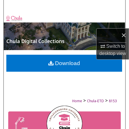
Search
Browse Collections
×
My Account
Switch to
About
desktop
view
Digital Commons Network™
Download
>
>
Home
Chula-ETD
8153