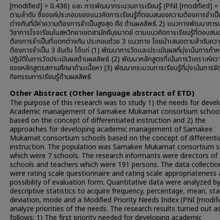
[modified] = 0.436) และ การพัฒนากระบวนการเรียนรู้ (PNI [modified] =
ตามลำดับ ซึ่งองค์ประกอบของแนวคิดการเรียนรู้ที่ตอบสนองความต้องการจำเป็
ต่างกันที่มีค่าความต้องการจำเป็นสูงสุด คือ ด้านผลลัพธ์ 2) แนวทางพัฒนาการ
วิชาการโรงเรียนในสหวิทยาเขตสามัคคีมุขมาตย์ ตามแนวคิดการเรียนรู้ที่ตอบส
ต้องการจำเป็นที่แตกต่างกัน ประกอบด้วย 3 แนวทาง โดยนำเสนอตามลำดับคว
ต้องการจำเป็น 3 อันดับ ได้แก่ (1) พัฒนาการวัดและประเมินผลที่มุ่งเน้นการก
ปฏิบัติในการวัดประเมินผลด้านผลลัพธ์ (2) พัฒนาหลักสูตรที่เน้นการวิเคราะห์คว
ของหลักสูตรสถานศึกษาด้านเนื้อหา (3) พัฒนากระบวนการเรียนรู้ที่มุ่งเน้นการจั
กิจกรรมการเรียนรู้ด้านผลลัพธ์
Other Abstract (Other language abstract of ETD)
The purpose of this research was to study 1) the needs for devel
Academic management of Samakee Mukamat consortium schoo
based on the concept of differentiated instruction and 2) the
approaches for developing academic management of Samakee
Mukamat consortium schools based on the concept of differenti
instruction. The population was Samakee Mukamat consortium s
which were 7 schools. The research informants were directors of
schools and teachers which were 191 persons. The data collectio
were rating scale questionnaire and rating scale appropriateness
possibility of evaluation form. Quantitative data were analyzed b
descriptive statistics to acquire frequency, percentage, mean, st
deviation, mode and a Modified Priority Needs Index (PNI [modifi
analyze priorities of the needs. The research results turned out a
follows: 1) The first priority needed for developing academic