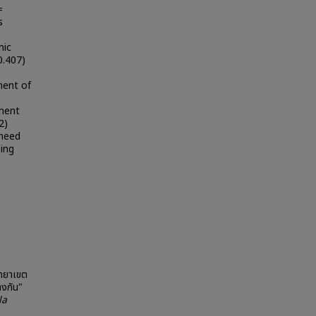
=
s
mic
0.407)
ment of
ement
2)
 need
sing
ิทยาเขต
างกัน"
la