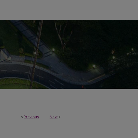
<
Previous
Next
>