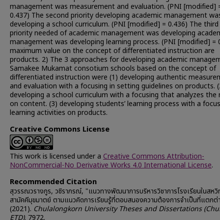
management was measurement and evaluation. (PNI [modified] 
0.437) The second priority developing academic management wa
developing a school curriculum. (PNI [modified] = 0.436) The third
priority needed of academic management was developing acade
management was developing learning process. (PNI [modified] = 
maximum value on the concept of differentiated instruction are
products. 2) The 3 approaches for developing academic manage
Samakee Mukamat consotium schools based on the concept of
differentiated instruction were (1) developing authentic measur
and evaluation with a focusing in setting guidelines on products. (
developing a school curriculum with a focusing that analyzes the
on content. (3) developing students’ learning process with a focu
learning activities on products.
Creative Commons License
This work is licensed under a
Creative Commons Attribution-
NonCommercial-No Derivative Works 4.0 International License
.
Recommended Citation
สุวรรณวรางกูร, วชิราภรณ์, "แนวทางพัฒนาการบริหารวิชาการโรงเรียนในสหว
สามัคคีมุขมาตย์ ตามแนวคิดการเรียนรู้ที่ตอบสนองความต้องการจำเป็นที่แตกต่
(2021).
Chulalongkorn University Theses and Dissertations (Chu
ETD)
. 7972.