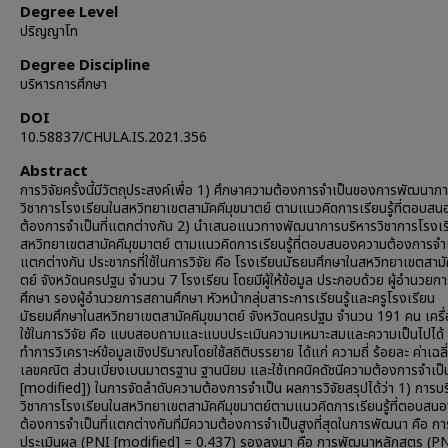
Degree Level
ปริญญาโท
Degree Discipline
บริหารการศึกษา
DOI
10.58837/CHULA.IS.2021.356
Abstract
การวิจัยครั้งนี้มีวัตถุประสงค์เพื่อ 1) ศึกษาความต้องการจำเป็นของการพัฒนาก
วิชาการโรงเรียนในสหวิทยาเขตสามัคคีมุขมาตย์ ตามแนวคิดการเรียนรู้ที่ตอบส
ต้องการจำเป็นที่แตกต่างกัน 2) นำเสนอแนวทางพัฒนาการบริหารวิชาการโรงเร
สหวิทยาเขตสามัคคีมุขมาตย์ ตามแนวคิดการเรียนรู้ที่ตอบสนองความต้องการจำเป
แตกต่างกัน ประชากรที่ใช้ในการวิจัย คือ โรงเรียนมัธยมศึกษาในสหวิทยาเขตสามั
ตย์ จังหวัดนครปฐม จำนวน 7 โรงเรียน โดยมีผู้ให้ข้อมูล ประกอบด้วย ผู้อำนวย
ศึกษา รองผู้อำนวยการสถานศึกษา หัวหน้ากลุ่มสาระการเรียนรู้และครูโรงเรียน
มัธยมศึกษาในสหวิทยาเขตสามัคคีมุขมาตย์ จังหวัดนครปฐม จำนวน 191 คน เครื่อ
ใช้ในการวิจัย คือ แบบสอบถามและแบบประเมินความเหมาะสมและความเป็นไปได้
ทำการวิเคราะห์ข้อมูลเชิงปริมาณโดยใช้สถิติบรรยาย ได้แก่ ความถี่ ร้อยละ ค่าเฉลี
เลขคณิต ส่วนเบี่ยงเบนมาตรฐาน ฐานนิยม และใช้เทคนิคดัชนีความต้องการจำเป
[modified]) ในการจัดลำดับความต้องการจำเป็น ผลการวิจัยสรุปได้ว่า 1) การบ
วิชาการโรงเรียนในสหวิทยาเขตสามัคคีมุขมาตย์ตามแนวคิดการเรียนรู้ที่ตอบสน
ต้องการจำเป็นที่แตกต่างกันที่มีความต้องการจำเป็นสูงที่สุดในการพัฒนา คือ ก
ประเมินผล (PNI [modified] = 0.437) รองลงมา คือ การพัฒนาหลักสูตร (P