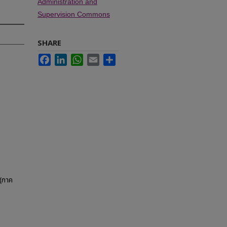
Administration and
Supervision Commons
SHARE
Facebook
LinkedIn
WhatsApp
Email
Share
(ภาค