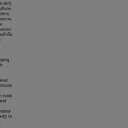
 0.407)
นที่แตก
บริหาร
นองความ
าม
ำหนดแนว
ามจำเป็น
ด
oping
ls
ated
chools
n tools
 and
y
andard
ed]) to
s