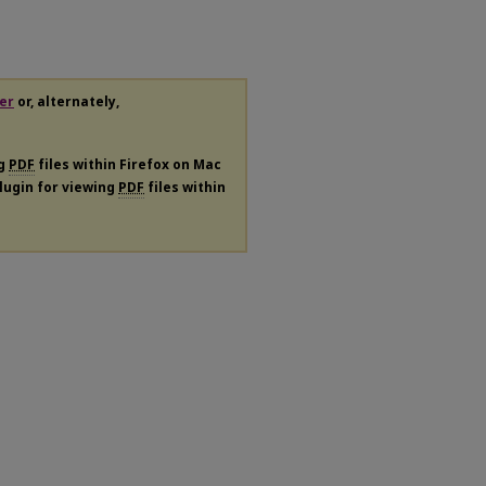
er
or, alternately,
ng
PDF
files within Firefox on Mac
plugin for viewing
PDF
files within