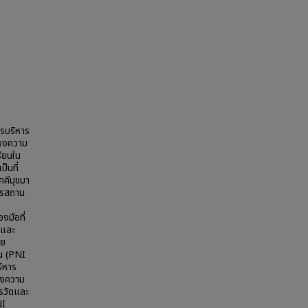
ารบริหาร
นองความ
ียนใน
็นที่
คคีมุขมา
การสถาน
งมือที่
 และ
่ย
็น (PNI
ริหาร
องความ
ารวัดและ
NI