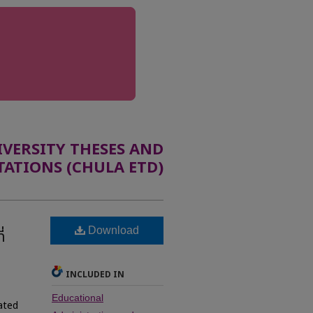
ERSITY THESES AND
TATIONS (CHULA ETD)
Download
่
INCLUDED IN
Educational
ated