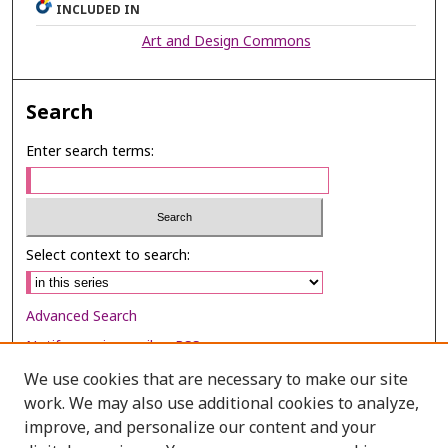
INCLUDED IN
Art and Design Commons
Search
Enter search terms:
Select context to search:
Advanced Search
Notify me via email or
RSS
We use cookies that are necessary to make our site
Browse
work. We may also use additional cookies to analyze,
Collections
improve, and personalize our content and your