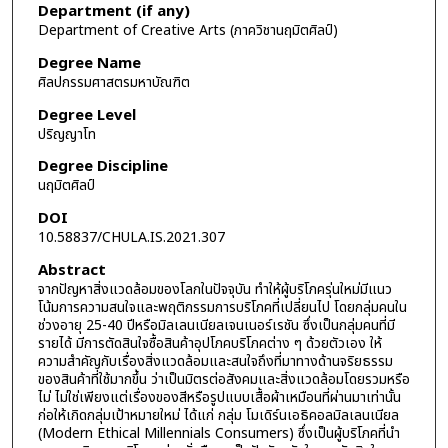
Department (if any)
Department of Creative Arts (ภาควิชานฤมิตศิลป์)
Degree Name
ศิลปกรรมศาสตรมหาบัณฑิต
Degree Level
ปริญญาโท
Degree Discipline
นฤมิตศิลป์
DOI
10.58837/CHULA.IS.2021.307
Abstract
จากปัญหาสิ่งแวดล้อมของโลกในปัจจุบัน ทำให้ผู้บริโภครุ่นใหม่มีแนว
โน้มการความสนใจและพฤติกรรมการบริโภคที่เปลี่ยนไป โดยกลุ่มคนใน
ช่วงอายุ 25-40 ปีหรือมิลเลนเนียลเจนเนอร์เรชัน ซึ่งเป็นกลุ่มคนที่มี
รายได้ มีการตัดสินใจซื้อสินค้าอุปโภคบริโภคต่าง ๆ ด้วยตัวเอง ให้
ความสำคัญกับเรื่องสิ่งแวดล้อมและสนใจถึงที่มาทางด้านจริยธรรม
ของสินค้าที่ใช้มากขึ้น ว่าเป็นมิตรต่อสังคมและสิ่งแวดล้อมโดยรวมหรือ
ไม่ ไม่ใช่เพียงแต่เรื่องของสีหรือรูปแบบเสื้อผ้าเหมือนที่ผ่านมาเท่านั้น
ก่อให้เกิดกลุ่มเป้าหมายใหม่ ได้แก่ กลุ่ม โมเดิร์นเอธิคอลมิลเลนเนียล
(Modern Ethical Millennials Consumers) ซึ่งเป็นผู้บริโภคที่นำ