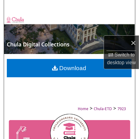
Search
Browse Collections
My Account
×
About
Switch to
desktop
view
Digital Commons Network™
Download
>
>
Home
Chula-ETD
7923