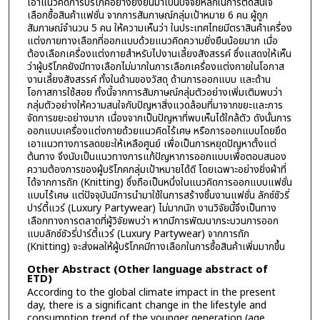
เอาแนวคิดการบริโภคอย่างยั่งยืนมาเป็นปัจจัยหลักในการตัดสินใจ
เลือกซื้อสินค้าแฟชั่น จากการสัมภาษณ์กลุ่มเป้าหมาย 6 คน ผู้ถูก
สัมภาษณ์จำนวน 5 คน ให้ความเห็นว่า ในประเทศไทยมีตราสินค้าเครื่อง
แต่งกายทางเลือกที่ออกแบบด้วยแนวคิดความยั่งยืนน้อยมาก เมื่อ
ต้องเลือกเครื่องแต่งกายสำหรับไปงานเลี้ยงสังสรรค์ ซึ่งแสดงให้เห็น
ว่าผู้บริโภคยังมีทางเลือกไม่มากในการเลือกเครื่องแต่งกายในโอกาส
งานเลี้ยงสังสรรค์ ทั้งในด้านของวัสดุ ด้านการออกแบบ และด้าน
โอกาสการใช้สอย ทั้งนี้จากการสัมภาษณ์กลุ่มตัวอย่างเพิ่มเติมพบว่า
กลุ่มตัวอย่างให้ความสนใจกับปัญหาสิ่งแวดล้อมที่มาจากขยะและการ
จัดการขยะอย่างมาก เนื่องจากเป็นปัญหาที่พบเห็นได้ใกล้ตัว ดังนั้นการ
ออกแบบเครื่องแต่งกายด้วยแนวคิดไร้เศษ หรือการออกแบบโดยยึด
เอาแนวทางการลดขยะให้เหลือศูนย์ เพื่อเป็นการหยุดปัญหาตั้งแต่
ต้นทาง จึงนับเป็นแนวทางการแก้ปัญหาการออกแบบเพื่อตอบสนอง
ความต้องการของผู้บริโภคกลุ่มเป้าหมายได้ดี โดยเฉพาะอย่างยิ่งผ้าที่
ได้จากการถัก (Knitting) ซึ่งถือเป็นหนึ่งในแนวคิดการออกแบบแฟชั่น
แบบไร้เศษ แต่ปัจจุบันมีการนำมาใช้ในการสร้างชิ้นงานแฟชั่น ลักซ์ชัวรี่
ปาร์ตี้แวร์ (Luxury Partywear) ไม่มากนัก งานวิจัยนี้จึงเป็นทาง
เลือกทางการตลาดที่ผู้วิจัยพบว่า หากมีการพัฒนากระบวนการออก
แบบลักซ์ชัวรี่ปาร์ตี้แวร์ (Luxury Partywear) จากการถัก
(Knitting) จะส่งผลให้ผู้บริโภคมีทางเลือกในการซื้อสินค้าเพิ่มมากขึ้น
Other Abstract (Other language abstract of
ETD)
According to the global climate impact in the present
day, there is a significant change in the lifestyle and
consumption trend of the younger generation (age