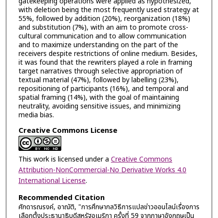
gatekeeping operations were applied as hypothesized,
with deletion being the most frequently used strategy at
55%, followed by addition (20%), reorganization (18%)
and substitution (7%), with an aim to promote cross-
cultural communication and to allow communication
and to maximize understanding on the part of the
receivers despite restrictions of online medium. Besides,
it was found that the rewriters played a role in framing
target narratives through selective appropriation of
textual material (47%), followed by labelling (23%),
repositioning of participants (16%), and temporal and
spatial framing (14%), with the goal of maintaining
neutrality, avoiding sensitive issues, and minimizing
media bias.
Creative Commons License
This work is licensed under a
Creative Commons
Attribution-NonCommercial-No Derivative Works 4.0
International License
.
Recommended Citation
ศักดารณรงค์, อาณัติ, "การศึกษากลวิธีการแปลข่าวออนไลน์เรื่องการ
เลือกตั้งประธานาธิบดีสหรัฐอเมริกา ครั้งที่ 59 จากภาษาอังกฤษเป็น