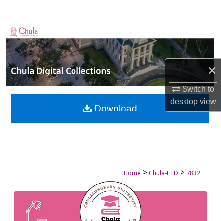
Search
Browse Collections
My Account
×
About
Switch to
desktop
view
Digital Commons Network™
Download
>
>
Home
Chula-ETD
7832