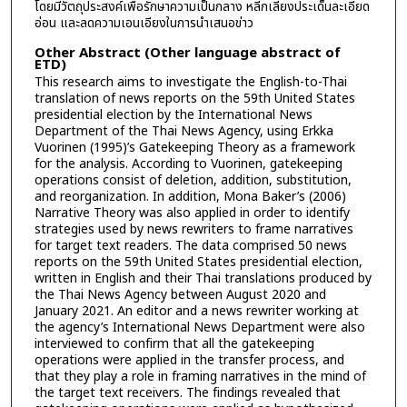
โดยมีวัตถุประสงค์เพื่อรักษาความเป็นกลาง หลีกเลี่ยงประเด็นละเอียด
อ่อน และลดความเอนเอียงในการนำเสนอข่าว
Other Abstract (Other language abstract of
ETD)
This research aims to investigate the English-to-Thai
translation of news reports on the 59th United States
presidential election by the International News
Department of the Thai News Agency, using Erkka
Vuorinen (1995)’s Gatekeeping Theory as a framework
for the analysis. According to Vuorinen, gatekeeping
operations consist of deletion, addition, substitution,
and reorganization. In addition, Mona Baker’s (2006)
Narrative Theory was also applied in order to identify
strategies used by news rewriters to frame narratives
for target text readers. The data comprised 50 news
reports on the 59th United States presidential election,
written in English and their Thai translations produced by
the Thai News Agency between August 2020 and
January 2021. An editor and a news rewriter working at
the agency’s International News Department were also
interviewed to confirm that all the gatekeeping
operations were applied in the transfer process, and
that they play a role in framing narratives in the mind of
the target text receivers. The findings revealed that