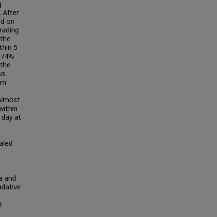
g
 After
ed on
grading
 the
thin 5
o 74%
 the
us
um
 Almost
within
 day at
aled
a and
adative
9