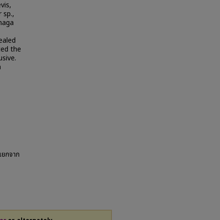
vis,
 sp.,
haga
ealed
ted the
usive.
n
ัดแยกจาก