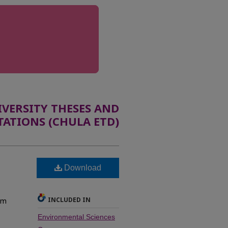
ERSITY THESES AND
TATIONS (CHULA ETD)
Download
INCLUDED IN
rom
Environmental Sciences