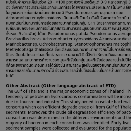
แปรผันค่าความเค็มในช่วง 20 - >100 ppt ช่วงพีเอชตั้งแต่ 3-9 และอุณหภูมิ 
oซ ซึ่งจากการวิเคราะห์ประชาคมแบคทีเรียโดยการเพาะเลี้ยงและการไม่เพาะเลี้
ในทุกช่วงการย่อยสลายในทุกสภาวะ มี Pseudomonas aeruginosa และ
Achromobacter xylosoxidans เป็นแบคทีเรียเด่น ดังนั้นจึงคาดว่าน่าจะเป็น
แบคทีเรียที่มีบทบาทในการย่อยสลายมากที่สุดในกลุ่ม G11 โดยจากการติดตามกา
เปลี่ยนแปลงของแบคทีเรียในทุกสภาวะสามารถระบุชนิดแบคทีเรียสายพันธุ์บริสุทธิ
ทั้งหมด 9 สายพันธุ์ ได้แก่ Pseudomonas putida Pseudomonas aerug
Brevibacillus brevis Achromobacter xylosoxidans Alcanivorax diese
Marinobacter sp. Ochrobactrum sp. Stenotrophomonas maltophil
Methylophaga thalassica ซึ่งแต่ละชนิดมีบทบาทแตกต่างกันไปในการย่อยส
ปิโตรเลียมไฮโดรคาร์บอนที่แต่ละสภาวะ ผลงานวิจัยนี้จึงทำให้ทราบถึงขอบเขตค
สามารถและบทบาทการทำงานของแบคทีเรียในกลุ่มแบคทีเรียย่อยสลายน้ำมันปิโ
ที่คัดแยกจากดินตะกอนทะเลได้ดียิ่งขึ้น สามารถพิสูจน์ชนิดของแบคทีเรียที่มีบทบ
การย่อยสลายในแต่ละสภาวะได้ ซึ่งจะสามารถนำไปใช้ประโยชน์ในการบำบัดทางชี
ไปได้
Other Abstract (Other language abstract of ETD)
The Gulf of Thailand is the major economic zones of Thailand. T
tendency of petroleum hydrocarbons contamination will be incre
due to tourism and industry. This study aimed to isolate bacterial
consortia which can efficient degrade crude oil from Gulf of Thail
sediments. Moreover, the crude oil degradation efficiency of bacte
consortium was determined in the different environments and th
majority of bacteria in each consortium was identified. Forty-five
sediment samples were collected and evaluated for the populatio