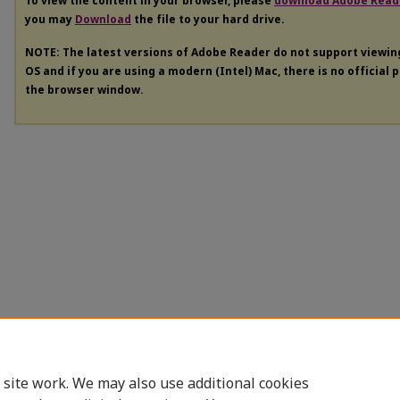
To view the content in your browser, please
download Adobe Read
you may
Download
the file to your hard drive.
NOTE: The latest versions of Adobe Reader do not support viewi
OS and if you are using a modern (Intel) Mac, there is no official 
the browser window.
 site work. We may also use additional cookies