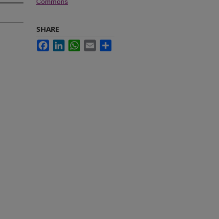
Commons
SHARE
Facebook
LinkedIn
WhatsApp
Email
Share