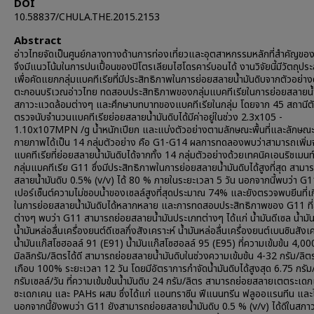
DOI
10.58837/CHULA.THE.2015.2153
Abstract
อ่าวไทยจัดเป็นศูนย์กลางทางด้านการท่องเที่ยวและอุตสาหกรรมหลักที่สำคัญขอ
จึงมีแนวโน้มในการปนเปื้อนของปิโตรเลียมไฮโดรคาร์บอนได้ งานวิจัยนี้มีวัตถุประ
เพื่อคัดแยกกลุ่มแบคทีเรียที่มีประสิทธิภาพในการย่อยสลายน้ำมันดิบจากตัวอย่าง
ตะกอนบริเวณอ่าวไทย ทดสอบประสิทธิภาพของกลุ่มแบคทีเรียในการย่อยสลายน้
สภาวะแวดล้อมต่างๆ และศึกษาบทบาทของแบคทีเรียในกลุ่ม โดยจาก 45 สถานีตั
ตรวจนับจำนวนแบคทีเรียย่อยสลายน้ำมันดิบได้มีค่าอยู่ในช่วง 2.3x105 -
1.10x107MPN /g น้ำหนักเปียก และแบ่งตัวอย่างตามลักษณะพื้นที่และลักษณ
กายภาพได้เป็น 14 กลุ่มตัวอย่าง คือ G1-G14 ผลการทดลองพบว่าสามารถเพิ่
แบคทีเรียที่ย่อยสลายน้ำมันดิบได้จากทั้ง 14 กลุ่มตัวอย่างด้วยเทคนิคเอนริชเมนท
กลุ่มแบคทีเรีย G11 ซึ่งมีประสิทธิภาพในการย่อยสลายน้ำมันดิบได้สูงที่สุด สามา
สลายน้ำมันดิบ 0.5% (v/v) ได้ 80 % ภายในระยะเวลา 5 วัน นอกจากนี้พบว่า G1
เปอร์เซ็นต์ความไม่ชอบน้ำของเซลล์สูงที่สุดประมาณ 74% และยังตรวจพบยีนที่เก
ในการย่อยสลายน้ำมันดิบได้หลากหลาย และการทดสอบประสิทธิภาพของ G11 ที
ต่างๆ พบว่า G11 สามารถย่อยสลายน้ำมันประเภทต่างๆ ได้แก่ น้ำมันดีเซล น้ำมั
น้ำมันหล่อลื่นเครื่องยนต์ดีเซลกึ่งสังเคราะห์ น้ำมันหล่อลื่นเครื่องยนต์เบนซินสังเ
น้ำมันแก๊สโซฮอลล์ 91 (E91) น้ำมันแก๊สโซฮอลล์ 95 (E95) ที่ความเข้มข้น 4,00
มิลลิกรัม/ลิตรได้ดี สามารถย่อยสลายน้ำมันดิบในช่วงความเข้มข้น 4-32 กรัม/ลิตร
เกือบ 100% ระยะเวลา 12 วัน โดยมีอัตราการกำจัดน้ำมันดิบได้สูงสุด 6.75 กรัม
กรัมเซลล์/วัน ที่ความเข้มข้นน้ำมันดิบ 24 กรัม/ลิตร สามารถย่อยสลายเตตระเด
ซะเดกเคน และ PAHs ผสม ซึ่งได้แก่ แอนทราซีน ฟีแนนทรีน ฟลูออแรนทีน และไ
นอกจากนี้ยังพบว่า G11 ยังสามารถย่อยสลายน้ำมันดิบ 0.5 % (v/v) ได้ดีในสภาวะ