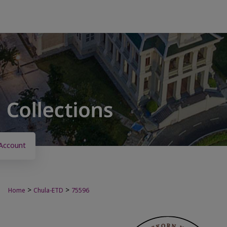
Account
>
>
Home
Chula-ETD
75596