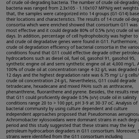
of crude oil-degrading bacteria. The number of crude oil-degradin
bacteria was ranged from 2.3x105 - 1.10x107 MPN/g wet weights.
that, the samples were categorized into 14 groups (G1-G14) bas
their locations and characteristics. The results of 14 crude oil-de
consortia which were enriched showed that consortium G11 was
most effective and it could degrade 80% of 0.5% (v/v) crude oil wi
days. In addition, percentage of cell hydrophobicity was higher t
and crude oil degradative genes were found in G11. Furthermore,
crude oil degradation efficiency of bacterial consortia in the vario
conditions found that G11 could effective degrade other petrole
hydrocarbons such as diesel oil, fuel oil, gasohol 91, gasohol 95,
synthetic engine oil and semi synthetic engine oil at 4,000 mg/L.
100% of crude oil at concentration range 4-32 g/L was degraded 
12 days and the highest degradation rate was 6.75 mg/ L/ g cells/
crude oil concentration 24 g/L. Nevertheless, G11 could degrade
tetradecane, hexadecane and mixed PAHs such as anthracene,
phenanthrene, fluoranthene and pyrene. Besides, the results reve
that G11 could proficiently degrade 0.5% (v/v) crude oil in salinity
conditions range 20 to > 100 ppt, pH 3-9 at 30-37 oC. Analysis of
bacterial community by using culture dependent and culture
independent approaches proposed that Pseudomonas aeruginos
Achromobacter xylosoxidans were dominant strains in each degr
period and this study suggested that these strains may the key
petroleum hydrocarbon degraders in G11 consortium. Moreover, 
strains were identified from the G11 consortium including