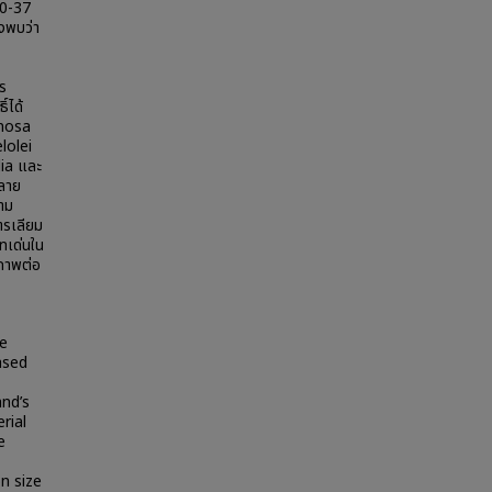
30-37
ยงพบว่า
ร
์ได้
inosa
lolei
ia และ
ลาย
วาม
ตรเลียม
าทเด่นใน
วภาพต่อ
he
ased
and’s
rial
e
n size