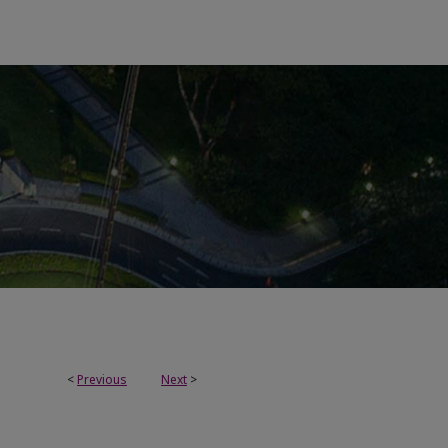
<
Previous
Next
>