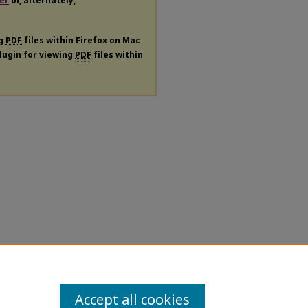
er
or, alternately,
ng
PDF
files within Firefox on Mac
plugin for viewing
PDF
files within
Accept all cookies