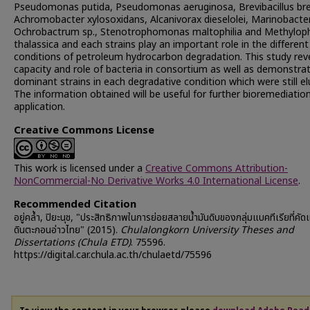
Pseudomonas putida, Pseudomonas aeruginosa, Brevibacillus bre
Achromobacter xylosoxidans, Alcanivorax dieselolei, Marinobacter
Ochrobactrum sp., Stenotrophomonas maltophilia and Methylop
thalassica and each strains play an important role in the different
conditions of petroleum hydrocarbon degradation. This study rev
capacity and role of bacteria in consortium as well as demonstra
dominant strains in each degradative condition which were still el
The information obtained will be useful for further bioremediatio
application.
Creative Commons License
This work is licensed under a
Creative Commons Attribution-
NonCommercial-No Derivative Works 4.0 International License
.
Recommended Citation
อยู่คล้ำ, ปิยะนุช, "ประสิทธิภาพในการย่อยสลายน้ำมันดิบของกลุ่มแบคทีเรียที่ค
ดินตะกอนอ่าวไทย" (2015).
Chulalongkorn University Theses and
Dissertations (Chula ETD)
. 75596.
https://digital.car.chula.ac.th/chulaetd/75596