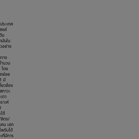
งประเทศ
สงค์
ดิน
ำมันใน
วอย่าง
ะทาง
มจำนวน
์ โดย
รถย่อย
1 มี
ี่ยวข้อง
่สภาวะ
นเตา
คราะห์
0
ได้
/ลิตร/
กเคน เฮก
พรีนได้
ที่มีการ