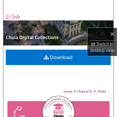
Search
Browse Collections
My Account
×
About
Switch to
desktop
view
Digital Commons Network™
Download
>
>
Home
Chula-ETD
75583