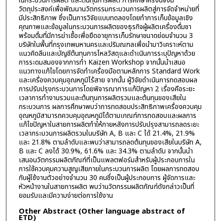
ในกระบวนการผลิต และต้นทุนการผลิต การศึกษาครั้งนี้จึงมี
วัตถุประสงค์เพื่อพัฒนานวัตกรรมกระบวนการผลิตสู่การจัดจำหน่ายที่
มีประสิทธิภาพ ซึ่งเป็นการวิจัยแบบทดลองโดยทำการเก็บข้อมูลเชิง
คุณภาพและข้อมูลในกระบวนการผลิตของธุรกิจผู้ผลิตเครื่องดื่มชา
พร้อมดื่มที่มีการฆ่าเชื้อเพื่อยืดอายุการเก็บรักษาขนาดย่อมจำนวน 3
บริษัทในพื้นที่กรุงเทพมหานครและปริมณฑลเพื่อนำมาวิเคราะห์ตาม
แนวคิดลีนและบัญชีต้นทุนการไหลวัสดุและดำเนินการระบุปัญหาด้วย
การระดมสมองจากการทำ Kaizen Workshop จากนั้นนำเสนอ
แนวทางแก้ไขโดยการจัดทำเครื่องมือตามหลักการ Standard Work
และเครื่องควบคุมอุณหภูมิไร้สาย จากนั้น ผู้วิจัยดำเนินการทดสอบผล
การปรับปรุงกระบวนการโดยพิจารณาการแก้ปัญหา 2 เรื่องคือระยะ
เวลาการทำงานรวมและต้นทุนการผลิตรวมและต้นทุนของเสียใน
กระบวนการ ผลการศึกษาพบว่าการทดสอบประสิทธิภาพเครื่องควบคุม
อุณหภูมิสามารถควบคุมอุณหภูมิได้ตามเกณฑ์การทดสอบและผลการ
แก้ไขปัญหาในสายการผลิตทำให้ภายหลังการปรับปรุงสามารถลดระยะ
เวลากระบวนการผลิตรวมในบริษัท A, B และ C ได้ 21.4%, 21.9%
และ 21.8% ตามลำดับและพบว่าสามารถลดต้นทุนของเสียในบริษัท A,
B และ C ลงได้ 30.9%, 61.6% และ 34.3% ตามลำดับ จากนั้นนำ
เสนอนวัตกรรมผลิตภัณฑ์ที่เป็นแพลตฟอร์มสำหรับผู้ประกอบการใน
การใช้ควบคุมความสูญเสียภายในกระบวนการผลิต โดยผลการทดสอบ
กับผู้ใช้งานตัวอย่างจำนวน 30 คนซึ่งเป็นผู้ประกอบการ ผู้จัดการและ
หัวหน้างานในสายการผลิต พบว่านวัตกรรมผลิตภัณฑ์ดังกล่าวเป็นที่
ยอมรับและมีความง่ายต่อการใช้งาน
Other Abstract (Other language abstract of
ETD)