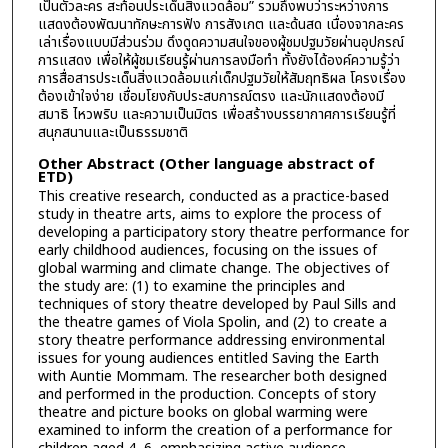
เป็นตัวละคร สะท้อนประเด็นสิ่งแวดล้อม” รวมถึงพบว่าระหว่างการ
แสดงต้องพัฒนาทักษะการฟัง การสังเกต และด้นสด เนื่องจากละคร
เล่าเรื่องแบบมีส่วนร่วม ดึงดูดความสนใจของผู้ชมปฐมวัยผ่านอุปกรณ์
การแสดง เพื่อให้ผู้ชมเรียนรู้ผ่านการลงมือทำ ทั้งยังได้องค์ความรู้ว่า
การสื่อสารประเด็นสิ่งแวดล้อมแก่เด็กปฐมวัยให้สัมฤทธิผล โครงเรื่อง
ต้องเข้าใจง่าย เชื่อมโยงกับประสบการณ์ตรง และนักแสดงต้องมี
สมาธิ ไหวพริบ และความเป็นมิตร เพื่อสร้างบรรยากาศการเรียนรู้ที่
สนุกสนานและเป็นธรรมชาติ
Other Abstract (Other language abstract of
ETD)
This creative research, conducted as a practice-based
study in theatre arts, aims to explore the process of
developing a participatory story theatre performance for
early childhood audiences, focusing on the issues of
global warming and climate change. The objectives of
the study are: (1) to examine the principles and
techniques of story theatre developed by Paul Sills and
the theatre games of Viola Spolin, and (2) to create a
story theatre performance addressing environmental
issues for young audiences entitled Saving the Earth
with Auntie Mommam. The researcher both designed
and performed in the production. Concepts of story
theatre and picture books on global warming were
examined to inform the creation of a performance for