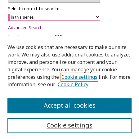
Select context to search:
Advanced Search
Notify me via email or
RSS
We use cookies that are necessary to make our site
Browse
work. We may also use additional cookies to analyze,
Collections
improve, and personalize our content and your
digital experience. You can manage your cookie
Disciplines
preferences using the
Cookie settings
link. For more
Authors
information, see our
Cookie Policy
Author Corner
Author FAQ
Accept all cookies
Cookie settings