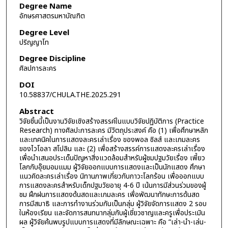
Degree Name
อักษรศาสตรมหาบัณฑิต
Degree Level
ปริญญาโท
Degree Discipline
ศิลปการละคร
DOI
10.58837/CHULA.THE.2025.291
Abstract
วิจัยชิ้นนี้เป็นงานวิจัยเชิงสร้างสรรค์ในแบบวิจัยปฏิบัติการ (Practice
Research) ทางศิลปะการละคร มีวัตถุประสงค์ คือ (1) เพื่อศึกษาหลัก
และเทคนิคในการแสดงละครเล่าเรื่อง ของพอล ซิลส์ และเกมละคร
ของไวโอลา สโปลิน และ (2) เพื่อสร้างสรรค์การแสดงละครเล่าเรื่อง
เพื่อนำเสนอประเด็นปัญหาสิ่งแวดล้อมสำหรับผู้ชมปฐมวัยเรื่อง เพี้ยว
โลกกับอุ๊ยมอมแมม ผู้วิจัยออกแบบการแสดงและเป็นนักแสดง ศึกษา
แนวคิดละครเล่าเรื่อง นิทานภาพเกี่ยวกับภาวะโลกร้อน เพื่อออกแบบ
การแสดงละครสำหรับเด็กปฐมวัยอายุ 4-6 ปี เน้นการมีส่วนร่วมของผู้
ชม ฝึกฝนการแสดงด้นสดและเกมละคร เพื่อพัฒนาทักษะการด้นสด
การมีสมาธิ และการทำงานร่วมกันเป็นกลุ่ม ผู้วิจัยจัดการแสดง 2 รอบ
ในห้องเรียน และจัดการสนทนากลุ่มกับผู้เชี่ยวชาญและครูเพื่อประเมิน
ผล ผู้วิจัยค้นพบรูปแบบการแสดงที่มีลักษณะเฉพาะ คือ “เล่า-นำ-เล่น-