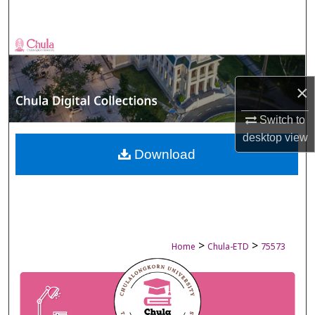
Search
Browse Collections
My Account
×
About
Switch to
desktop
view
Digital Commons Network™
Download
>
>
Home
Chula-ETD
75573