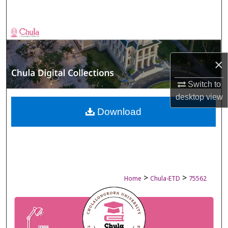
Search
Browse Collections
My Account
×
Switch to
About
desktop
view
Digital Commons Network™
Download
>
>
Home
Chula-ETD
75562