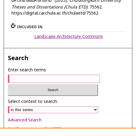
มหาวิทยาลัยมหาสารคาม" (2025).
Chulalongkorn University
Theses and Dissertations (Chula ETD)
. 75562.
https://digital.car.chula.ac.th/chulaetd/75562
INCLUDED IN
Landscape Architecture Commons
Search
Enter search terms:
Select context to search:
Advanced Search
Notify me via email or
RSS