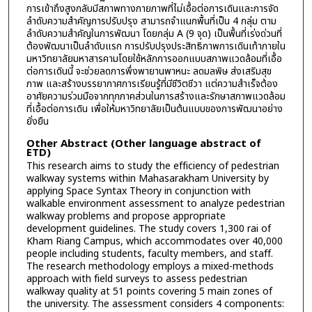
การเข้าถึงสูงกลับมีสภาพทางกายภาพที่ไม่เอื้อต่อการเดินและการจัด
ลำดับความสำคัญการปรับปรุง สามารถจำแนกพื้นที่เป็น 4 กลุ่ม ตาม
ลำดับความสำคัญในการพัฒนา โดยกลุ่ม A (9 จุด) เป็นพื้นที่เร่งด่วนที่
ต้องพัฒนาเป็นลำดับแรก การปรับปรุงประสิทธิภาพการเดินเท้าภายใน
มหาวิทยาลัยมหาสารคามโดยใช้หลักการออกแบบสภาพแวดล้อมที่เอื้อ
ต่อการเดินนี้ จะช่วยลดการพึ่งพายานพาหนะ ลดมลพิษ ส่งเสริมสุข
ภาพ และสร้างบรรยากาศการเรียนรู้ที่มีชีวิตชีวา แต่ความสำเร็จต้อง
อาศัยความร่วมมือจากทุกภาคส่วนในการสร้างและรักษาสภาพแวดล้อม
ที่เอื้อต่อการเดิน เพื่อให้มหาวิทยาลัยเป็นต้นแบบของการพัฒนาอย่าง
ยั่งยืน
Other Abstract (Other language abstract of
ETD)
This research aims to study the efficiency of pedestrian
walkway systems within Mahasarakham University by
applying Space Syntax Theory in conjunction with
walkable environment assessment to analyze pedestrian
walkway problems and propose appropriate
development guidelines. The study covers 1,300 rai of
Kham Riang Campus, which accommodates over 40,000
people including students, faculty members, and staff.
The research methodology employs a mixed-methods
approach with field surveys to assess pedestrian
walkway quality at 51 points covering 5 main zones of
the university. The assessment considers 4 components: