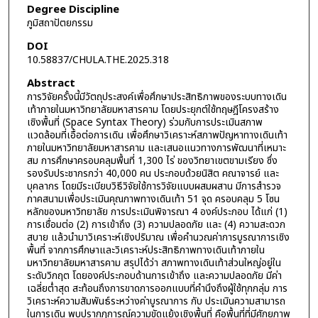
Degree Discipline
ภูมิสถาปัตยกรรม
DOI
10.58837/CHULA.THE.2025.318
Abstract
การวิจัยครั้งนี้มีวัตถุประสงค์เพื่อศึกษาประสิทธิภาพของระบบทางเดิน
เท้าภายในมหาวิทยาลัยมหาสารคาม โดยประยุกต์ใช้ทฤษฎีโครงสร้าง
เชิงพื้นที่ (Space Syntax Theory) ร่วมกับการประเมินสภาพ
แวดล้อมที่เอื้อต่อการเดิน เพื่อศึกษาวิเคราะห์สภาพปัญหาทางเดินเท้า
ภายในมหาวิทยาลัยมหาสารคาม และเสนอแนวทางการพัฒนาที่เหมาะ
สม การศึกษาครอบคลุมพื้นที่ 1,300 ไร่ ของวิทยาเขตขามเรียง ซึ่ง
รองรับประชากรกว่า 40,000 คน ประกอบด้วยนิสิต คณาจารย์ และ
บุคลากร โดยมีระเบียบวิธีวิจัยใช้การวิจัยแบบผสมผสาน มีการสำรวจ
ภาคสนามเพื่อประเมินคุณภาพทางเดินเท้า 51 จุด ครอบคลุม 5 โซน
หลักของมหาวิทยาลัย การประเมินพิจารณา 4 องค์ประกอบ ได้แก่ (1)
การเชื่อมต่อ (2) การเข้าถึง (3) ความปลอดภัย และ (4) ความสะดวก
สบาย แล้วนำมาวิเคราะห์เชิงปริมาณ เพื่อคำนวณค่าการบูรณาการเชิง
พื้นที่ จากการศึกษาและวิเคราะห์ประสิทธิภาพทางเดินเท้าภายใน
มหาวิทยาลัยมหาสารคาม สรุปได้ว่า สภาพทางเดินเท้าส่วนใหญ่อยู่ใน
ระดับวิกฤต โดยองค์ประกอบด้านการเข้าถึง และความปลอดภัย มีค่า
เฉลี่ยต่ำสุด สะท้อนถึงการขาดการออกแบบที่คำนึงถึงผู้ใช้ทุกกลุ่ม การ
วิเคราะห์ความสัมพันธ์ระหว่างค่าบูรณาการ กับ ประเมินความสามารถ
ในการเดิน พบปรากฏการณ์ความขัดแย้งเชิงพื้นที่ คือพื้นที่ที่มีศักยภาพ