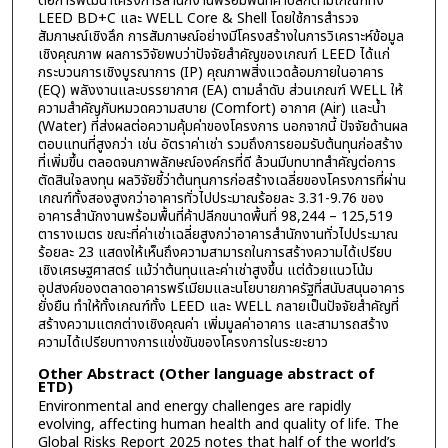
ต่อการพัฒนาโครงการสำนักงานพร้อมพื้นที่ค้าปลีกตามเกณฑ์ทั้ง
LEED BD+C และ WELL Core & Shell โดยใช้การสำรวจ
สัมภาษณ์เชิงลึก การสัมภาษณ์อย่างมีโครงสร้างในการวิเคราะห์ข้อมูล
เชิงคุณภาพ ผลการวิจัยพบว่าปัจจัยสำคัญของเกณฑ์ LEED ได้แก่
กระบวนการเชิงบูรณาการ (IP) คุณภาพสิ่งแวดล้อมภายในอาคาร
(EQ) พลังงานและบรรยากาศ (EA) ตามลำดับ ส่วนเกณฑ์ WELL ให้
ความสำคัญกับหมวดความสบาย (Comfort) อากาศ (Air) และน้ำ
(Water) ที่ส่งผลต่อความคุ้มค่าของโครงการ นอกจากนี้ ปัจจัยด้านผล
ตอบแทนที่สูงกว่า เช่น อัตราค่าเช่า รวมถึงการยอมรับต้นทุนก่อสร้าง
ที่เพิ่มขึ้น ตลอดจนภาพลักษณ์องค์กรที่ดี ล้วนมีบทบาทสำคัญต่อการ
ตัดสินใจลงทุน ผลวิจัยชี้ว่าต้นทุนการก่อสร้างเฉลี่ยของโครงการที่ผ่าน
เกณฑ์ทั้งสองสูงกว่าอาคารทั่วไปประมาณร้อยละ 3.31-9.76 ของ
อาคารสำนักงานพร้อมพื้นที่ค้าปลีกขนาดพื้นที่ 98,244 – 125,519
ตารางเมตร ขณะที่ค่าเช่าเฉลี่ยสูงกว่าอาคารสำนักงานทั่วไปประมาณ
ร้อยละ 23 แสดงให้เห็นถึงความสามารถในการสร้างความได้เปรียบ
เชิงเศรษฐศาสตร์ แม้ว่าต้นทุนและค่าเช่าสูงขึ้น แต่ด้วยแนวโน้ม
อุปสงค์ของตลาดอาคารพรีเมียมและนโยบายภาครัฐที่สนับสนุนอาคาร
ยั่งยืน ทำให้ทั้งเกณฑ์ทั้ง LEED และ WELL กลายเป็นปัจจัยสำคัญที่
สร้างความแตกต่างเชิงคุณค่า เพิ่มมูลค่าอาคาร และสามารถสร้าง
ความได้เปรียบทางการแข่งขันของโครงการในระยะยาว
Other Abstract (Other language abstract of
ETD)
Environmental and energy challenges are rapidly
evolving, affecting human health and quality of life. The
Global Risks Report 2025 notes that half of the world’s