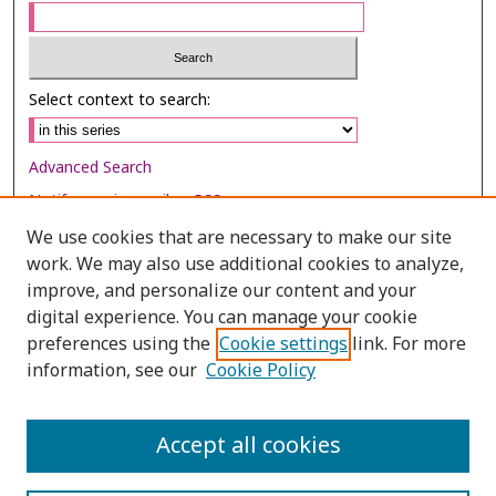
Select context to search:
Advanced Search
Notify me via email or
RSS
We use cookies that are necessary to make our site
Browse
work. We may also use additional cookies to analyze,
Collections
improve, and personalize our content and your
digital experience. You can manage your cookie
Disciplines
preferences using the
Cookie settings
link. For more
Authors
information, see our
Cookie Policy
Author Corner
Author FAQ
Accept all cookies