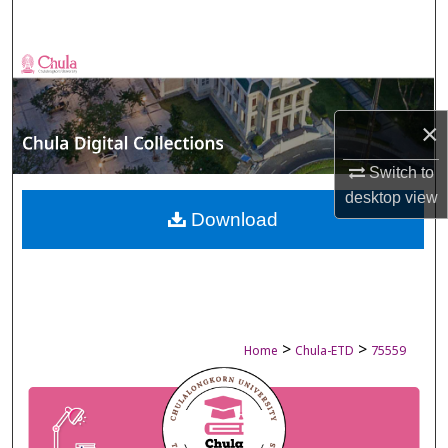
Search
Browse Collections
My Account
×
About
Switch to
desktop
view
Digital Commons Network™
Download
>
>
Home
Chula-ETD
75559