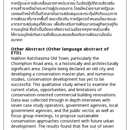
ภาครัฐและการขับเคลื่อนจากภาคประชาชน ในเชิงปฏิบัติควรส่งเสริม
การสร้างเครือข่ายระหว่างผู้ประกอบการ โดยมีหน่วยงานภาครัฐและ
เอกชนทำหน้าที่เป็นตัวกลางในการสนับสนุนและกระตุ้นให้เกิดแนวทาง
การพัฒนาที่มาจากพื้นที่ ขณะเดียวกัน ภาครัฐควรกำหนดนโยบายและ
มาตรการสนับสนุนที่ชัดเจน เพื่อส่งเสริมการพัฒนาเศรษฐกิจควบคู่กับ
การอนุรักษ์ ซึ่งจำเป็นต้องอาศัยความร่วมมือจากทุกภาคส่วนเพื่อ
ให้การอนุรักษ์เกิดความยั่งยืนและสอดคล้องกับการพัฒนาเมืองใน
อนาคต
Other Abstract (Other language abstract of
ETD)
Nakhon Ratchasima Old Town, particularly the
Chomphon Road area, is a historically and architecturally
significant area. Despite being declared an old city and
developing a conservation master plan, and numerous
studies, conservation development has yet to be
successful. This qualitative study aimed to examine the
current status, opportunities, and limitations of
conservation-oriented commercial building renovations.
Data was collected through in-depth interviews with
seven case study operators, government agencies, local
government agencies, and the public sector, as well as
focus group meetings, to propose sustainable
conservation approaches consistent with future urban
development. The results found that five out of seven