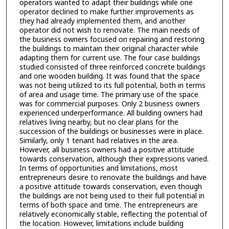
operators wanted to adapt their buildings while one
operator declined to make further improvements as
they had already implemented them, and another
operator did not wish to renovate. The main needs of
the business owners focused on repairing and restoring
the buildings to maintain their original character while
adapting them for current use. The four case buildings
studied consisted of three reinforced concrete buildings
and one wooden building. It was found that the space
was not being utilized to its full potential, both in terms
of area and usage time. The primary use of the space
was for commercial purposes. Only 2 business owners
experienced underperformance. All building owners had
relatives living nearby, but no clear plans for the
succession of the buildings or businesses were in place.
Similarly, only 1 tenant had relatives in the area.
However, all business owners had a positive attitude
towards conservation, although their expressions varied.
In terms of opportunities and limitations, most
entrepreneurs desire to renovate the buildings and have
a positive attitude towards conservation, even though
the buildings are not being used to their full potential in
terms of both space and time. The entrepreneurs are
relatively economically stable, reflecting the potential of
the location. However, limitations include building