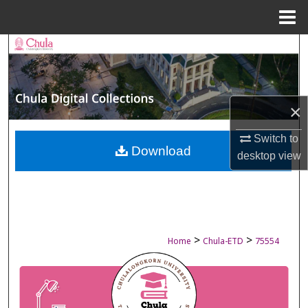
Menu
Home
Search
Browse Collections
×
My Account
Switch to
About
Download
desktop
view
Digital Commons Network™
>
>
Home
Chula-ETD
75554