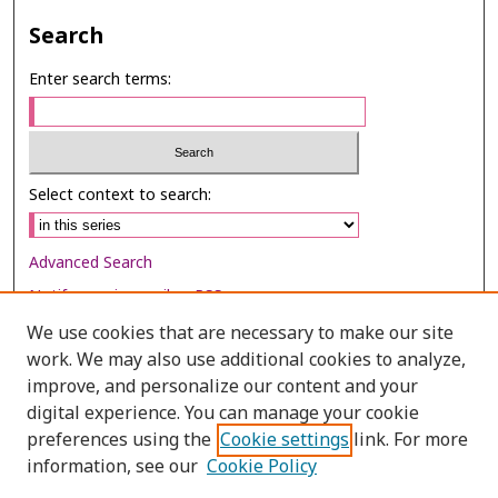
Search
Enter search terms:
Select context to search:
Advanced Search
Notify me via email or
RSS
We use cookies that are necessary to make our site
Browse
work. We may also use additional cookies to analyze,
Collections
improve, and personalize our content and your
digital experience. You can manage your cookie
Disciplines
preferences using the
Cookie settings
link. For more
Authors
information, see our
Cookie Policy