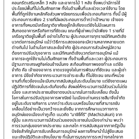
คอนกรีตเสริมเหล็ก 3 หลัง และอาคารไม้ 1 หลัง ซึ่งพบว่ามีการใช้
ประโยชน์พื้นที่ไม่เต็มศักยภาพ ทั้งในด้านพื้นที่และช่วงเวลาใช้งาน โดย
พื้นที่ที่ถูกใช้งานหลักคือส่วนพาณิชยกรรมเพื่อประกอบกิจการ ทั้งนี้ มีผู้
ประกอบการเพียง 2 รายที่มีผลประกอบการต่ำกว่าเป้าหมาย เจ้าของ
อาคารทั้งหมดมีเครือญาติอาศัยอยู่ใกล้เคียงแต่ยังไม่มีแผนการ
สืบทอดอาคารหรือกิจการที่ชัดเจน ขณะที่ผู้เช่าพบว่ามีเพียง 1 รายที่มี
เครือญาติอยู่ในพื้นที่ อย่างไรก็ตาม ผู้ประกอบการทุกรายมีทัศนคติเชิง
บวกต่อการอนุรักษ์ แม้ว่าวิธีการแสดงออกจะมีความหลากหลายแตก
ต่างกันไป ในด้านโอกาสและข้อจำกัด ผู้ประกอบการส่วนใหญ่มีความ
ต้องการปรับปรุงอาคาร และมีทัศนคติเชิงบวกต่อการอนุรักษ์ แม้
อาคารจะถูกใช้งานไม่เต็มศักยภาพ ทั้งด้านพื้นที่และเวลา ผู้ประกอบการ
มีฐานะทางเศรษฐกิจค่อนข้างมั่นคง สะท้อนศักยภาพของทำเล แต่ข้อ
จำกัด คือ เจ้าของอาคาร ขาดแรงจูงใจในการพัฒนาที่ชัดเจน และผู้เช่า
อาคาร มีข้อจำกัดจากกระบวนการเช่าระยะสั้น ที่ไม่ชัดเจน ขณะที่หน่วย
งานที่เกี่ยวข้องแม้จะมีบทบาทสนับสนุนในระดับนโยบาย แต่ยังขาดแผน
ปฏิบัติการที่ชัดเจนในระดับท้องถิ่น ส่งผลให้กระบวนการมีส่วนร่วมไม่ต่อ
เนื่อง และภาคประชาชนยังขาดงบประมาณในการขับเคลื่อน ดังนั้น
โอกาสในการปรับปรุงอาคารพาณิชย์ ในเมืองเก่านครราชสีมาจึงจำกัด
อยู่ในระดับรายกิจการ มากกว่าระดับระบบหรือนโยบายที่สามารถขับ
เคลื่อนได้อย่างเป็นวงกว้างและยั่งยืน จากการศึกษาแนวทางการ
อนุรักษ์ของเมืองเก่าภูเก็ต แนวคิด “มาจิซึคึริ” (Machizukuri) จาก
ญี่ปุ่น และกระบวนการมีส่วนร่วมของประชาชนในเมืองเก่าน่าน พบว่า
การรวมกลุ่มของภาคประชาชน และกลไก การสนับสนุนจากภาครัฐเป็น
ปัจจัยสำคัญในการขับเคลื่อนการอนุรักษ์ ผลการศึกษานำไปสู่ข้อเสนอ
แนะเชิงปฏิบัติและเชิงนโยบาย ที่เน้นการบูรณาการระหว่างกลไกจาก