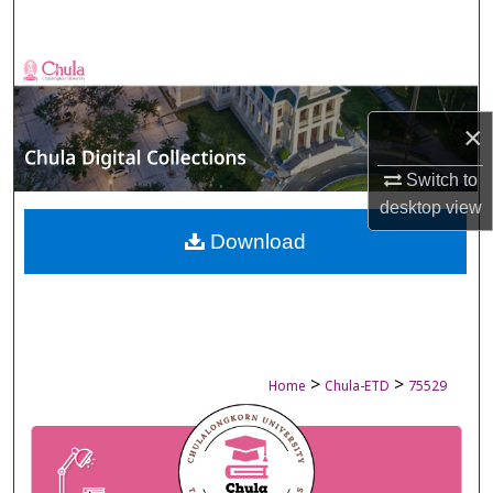
Search
Browse Collections
My Account
×
Switch to
About
desktop
view
Digital Commons Network™
Download
>
>
Home
Chula-ETD
75529