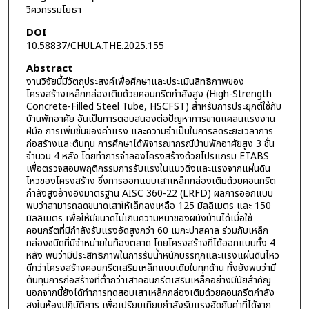
วิศวกรรมโยธา
DOI
10.58837/CHULA.THE.2025.155
Abstract
งานวิจัยนี้มีวัตถุประสงค์เพื่อศึกษาและประเมินสิทธิภาพของ
โครงสร้างเหล็กกล่องเติมด้วยคอนกรีตกำลังสูง (High-Strength
Concrete-Filled Steel Tube, HSCFST) สำหรับการประยุกต์ใช้กับ
บ้านพักอาศัย อันเป็นการตอบสนองต่อปัญหาการขาดแคลนแรงงาน
ฝีมือ การเพิ่มขึ้นของค่าแรง และความจำเป็นในการลดระยะเวลาการ
ก่อสร้างและต้นทุน การศึกษาได้พิจารณากรณีบ้านพักอาศัยสูง 3 ชั้น
จำนวน 4 หลัง โดยทำการจำลองโครงสร้างด้วยโปรแกรม ETABS
เพื่อตรวจสอบพฤติกรรมการรับแรงในแนวดิ่งและแรงจากแผ่นดิน
ไหวของโครงสร้าง ซึ่งการออกแบบเสาเหล็กกล่องเติมด้วยคอนกรีต
กำลังสูงอ้างอิงมาตรฐาน AISC 360-22 (LRFD) ผลการออกแบบ
พบว่าสามารถลดขนาดเสาให้เล็กลงเหลือ 125 มิลลิเมตร และ 150
มิลลิเมตร เพื่อให้มีขนาดไม่เกินความหนาของผนังบ้านได้เมื่อใช้
คอนกรีตที่มีกำลังรับแรงอัดสูงกว่า 60 เมกะปาสคาล ร่วมกับเหล็ก
กล่องชนิดที่มีจำหน่ายในท้องตลาด โดยโครงสร้างที่ได้ออกแบบทั้ง 4
หลัง พบว่ามีประสิทธิภาพในการรับน้ำหนักบรรทุกและแรงแผ่นดินไหว
ดีกว่าโครงสร้างคอนกรีตเสริมเหล็กแบบเดิมในทุกด้าน ทั้งยังพบว่ามี
ต้นทุนการก่อสร้างที่ต่ำกว่าเสาคอนกรีตเสริมเหล็กอย่างมีนัยสำคัญ
นอกจากนี้ยังได้ทำการทดสอบเสาเหล็กกล่องเติมด้วยคอนกรีตกำลัง
สูงในห้องปฏิบัติการ เพื่อเปรียบเทียบกำลังรับแรงอัดกับค่าที่ได้จาก