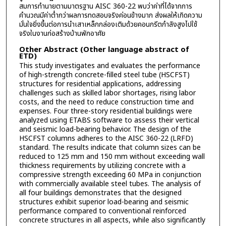
สมการทำนายตามมาตรฐาน AISC 360-22 พบว่าค่าที่ได้จากการ
คำนวณมีค่าต่ำกว่าผลการทดสอบจริงค่อนข้างมาก ส่งผลให้เกิดความ
มั่นใจยิ่งขึ้นต่อการนำเสาเหล็กกล่องเติมด้วยคอนกรีตกำลังสูงไปใช้
จริงในงานก่อสร้างบ้านพักอาศัย
Other Abstract (Other language abstract of
ETD)
This study investigates and evaluates the performance
of high-strength concrete-filled steel tube (HSCFST)
structures for residential applications, addressing
challenges such as skilled labor shortages, rising labor
costs, and the need to reduce construction time and
expenses. Four three-story residential buildings were
analyzed using ETABS software to assess their vertical
and seismic load-bearing behavior. The design of the
HSCFST columns adheres to the AISC 360-22 (LRFD)
standard. The results indicate that column sizes can be
reduced to 125 mm and 150 mm without exceeding wall
thickness requirements by utilizing concrete with a
compressive strength exceeding 60 MPa in conjunction
with commercially available steel tubes. The analysis of
all four buildings demonstrates that the designed
structures exhibit superior load-bearing and seismic
performance compared to conventional reinforced
concrete structures in all aspects, while also significantly