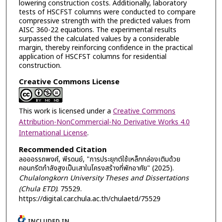
lowering construction costs. Additionally, laboratory
tests of HSCFST columns were conducted to compare
compressive strength with the predicted values from
AISC 360-22 equations. The experimental results
surpassed the calculated values by a considerable
margin, thereby reinforcing confidence in the practical
application of HSCFST columns for residential
construction.
Creative Commons License
This work is licensed under a
Creative Commons
Attribution-NonCommercial-No Derivative Works 4.0
International License
.
Recommended Citation
ลอออรรถพงศ์, พีรดนย์, "การประยุกต์ใช้เหล็กกล่องเติมด้วย
คอนกรีตกำลังสูงเป็นเสาในโครงสร้างที่พักอาศัย" (2025).
Chulalongkorn University Theses and Dissertations
(Chula ETD)
. 75529.
https://digital.car.chula.ac.th/chulaetd/75529
INCLUDED IN