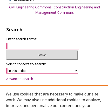
Civil Engineering Commons
,
Construction Engineering and
Management Commons
Search
Enter search terms:
Select context to search:
Advanced Search
Notify me via email or
RSS
We use cookies that are necessary to make our site
Browse
work. We may also use additional cookies to analyze,
Collections
improve, and personalize our content and your