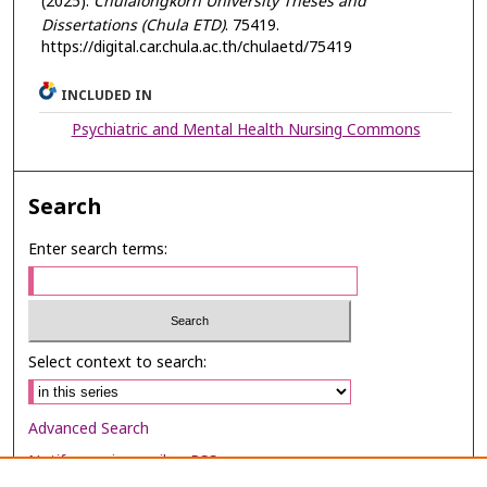
(2025).
Chulalongkorn University Theses and
Dissertations (Chula ETD)
. 75419.
https://digital.car.chula.ac.th/chulaetd/75419
INCLUDED IN
Psychiatric and Mental Health Nursing Commons
Search
Enter search terms:
Select context to search:
Advanced Search
Notify me via email or
RSS