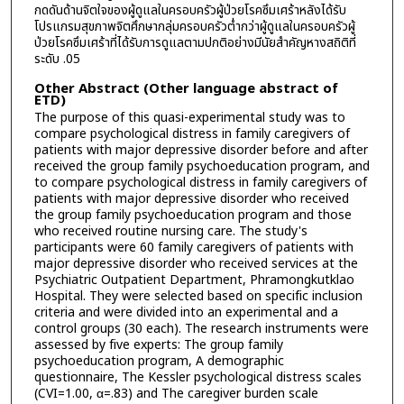
กดดันด้านจิตใจของผู้ดูแลในครอบครัวผู้ป่วยโรคซึมเศร้าหลังได้รับ
โปรแกรมสุขภาพจิตศึกษากลุ่มครอบครัวต่ำกว่าผู้ดูแลในครอบครัวผู้
ป่วยโรคซึมเศร้าที่ได้รับการดูแลตามปกติอย่างมีนัยสำคัญหางสถิติที่
ระดับ .05
Other Abstract (Other language abstract of
ETD)
The purpose of this quasi-experimental study was to
compare psychological distress in family caregivers of
patients with major depressive disorder before and after
received the group family psychoeducation program, and
to compare psychological distress in family caregivers of
patients with major depressive disorder who received
the group family psychoeducation program and those
who received routine nursing care. The study's
participants were 60 family caregivers of patients with
major depressive disorder who received services at the
Psychiatric Outpatient Department, Phramongkutklao
Hospital. They were selected based on specific inclusion
criteria and were divided into an experimental and a
control groups (30 each). The research instruments were
assessed by five experts: The group family
psychoeducation program, A demographic
questionnaire, The Kessler psychological distress scales
(CVI=1.00, α=.83) and The caregiver burden scale