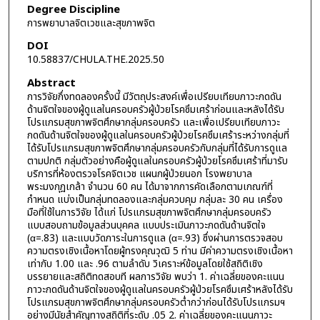
Degree Discipline
การพยาบาลจิตเวชและสุขภาพจิต
DOI
10.58837/CHULA.THE.2025.50
Abstract
การวิจัยกึ่งทดลองครั้งนี้ มีวัตถุประสงค์เพื่อเปรียบเทียบภาวะกดดัน
ด้านจิตใจของผู้ดูแลในครอบครัวผู้ป่วยโรคซึมเศร้าก่อนและหลังได้รับ
โปรแกรมสุขภาพจิตศึกษากลุ่มครอบครัว และเพื่อเปรียบเทียบภาวะ
กดดันด้านจิตใจของผู้ดูแลในครอบครัวผู้ป่วยโรคซึมเศร้าระหว่างกลุ่มที่
ได้รับโปรแกรมสุขภาพจิตศึกษากลุ่มครอบครัวกับกลุ่มที่ได้รับการดูแล
ตามปกติ กลุ่มตัวอย่างคือผู้ดูแลในครอบครัวผู้ป่วยโรคซึมเศร้าที่มารับ
บริการที่ห้องตรวจโรคจิตเวช แผนกผู้ป่วยนอก โรงพยาบาล
พระมงกุฎเกล้า จำนวน 60 คน ได้มาจากการคัดเลือกตามเกณฑ์ที่
กำหนด แบ่งเป็นกลุ่มทดลองและกลุ่มควบคุม กลุ่มละ 30 คน เครื่อง
มือที่ใช้ในการวิจัย ได้แก่ โปรแกรมสุขภาพจิตศึกษากลุ่มครอบครัว
แบบสอบถามข้อมูลส่วนบุคคล แบบประเมินภาวะกดดันด้านจิตใจ
(α=.83) และแบบวัดภาระในการดูแล (α=.93) ซึ่งผ่านการตรวจสอบ
ความตรงเชิงเนื้อหาโดยผู้ทรงคุณวุฒิ 5 ท่าน มีค่าความตรงเชิงเนื้อหา
เท่ากับ 1.00 และ .96 ตามลำดับ วิเคราะห์ข้อมูลโดยใช้สถิติเชิง
บรรยายและสถิติทดสอบที ผลการวิจัย พบว่า 1. ค่าเฉลี่ยของคะแนน
ภาวะกดดันด้านจิตใจของผู้ดูแลในครอบครัวผู้ป่วยโรคซึมเศร้าหลังได้รับ
โปรแกรมสุขภาพจิตศึกษากลุ่มครอบครัวต่ำกว่าก่อนได้รับโปรแกรมฯ
อย่างมีนัยสำคัญทางสถิติที่ระดับ .05 2. ค่าเฉลี่ยของคะแนนภาวะ