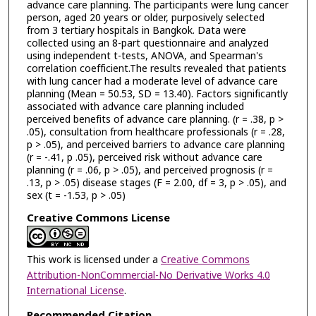
advance care planning. The participants were lung cancer
person, aged 20 years or older, purposively selected
from 3 tertiary hospitals in Bangkok. Data were
collected using an 8-part questionnaire and analyzed
using independent t-tests, ANOVA, and Spearman's
correlation coefficient.The results revealed that patients
with lung cancer had a moderate level of advance care
planning (Mean = 50.53, SD = 13.40). Factors significantly
associated with advance care planning included
perceived benefits of advance care planning. (r = .38, p >
.05), consultation from healthcare professionals (r = .28,
p > .05), and perceived barriers to advance care planning
(r = -.41, p .05), perceived risk without advance care
planning (r = .06, p > .05), and perceived prognosis (r =
.13, p > .05) disease stages (F = 2.00, df = 3, p > .05), and
sex (t = -1.53, p > .05)
Creative Commons License
This work is licensed under a
Creative Commons
Attribution-NonCommercial-No Derivative Works 4.0
International License
.
Recommended Citation