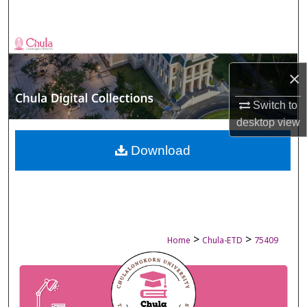
Search
Browse Collections
×
My Account
Switch to
About
desktop
view
Digital Commons Network™
Download
>
>
Home
Chula-ETD
75409