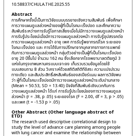
10.58837/CHULA.THE.2025.55
Abstract
การศึกษาครั้งนี้เป็นการวิจัยแบบบรรยายเชิงความสัมพันธ์ เพื่อศึกษา
การวางแผนดูแลล่วงหน้าของผู้ที่เป็นโรคมะเร็งปอด และศึกษาความ
สัมพันธ์ระหว่างการรับรู้โอกาสเสี่ยงเมื่อไม่มีการวางแผนดูแลล่วงหน้า
การรับรู้ประโยชน์เมื่อมีการวางแผนดูแลล่วงหน้า การรับรู้อุปสรรคต่อ
การวางแผนดูแลล่วงหน้า อายุ เพศ การรับรู้พยากรณ์โรค ระยะของ
โรคมะเร็งปอด และ การได้รับการปรึกษาจากบุคลากรทางการแพทย์
กับการวางแผนดูแลล่วงหน้า กลุ่มตัวอย่างเป็นผู้ที่เป็นโรคมะเร็งปอด
อายุ 20 ปีขึ้นไป จำนวน 162 คน ซึ่งเลือกจากโรงพยาบาลตติยภูมิ 3
แห่งในกรุงเทพมหานครแบบเจาะจง เก็บรวบรวมข้อมูลโดยใช้
แบบสอบถาม 8 ส่วน วิเคราะห์ด้วยสถิติสถิติทีอิสระ ความแปรปรวน
ทางเดียว และสัมประสิทธิ์สหสัมพันธ์ของสเปียร์แมน ผลการวิจัยพบ
ว่า ผู้ที่เป็นโรคมะเร็งปอดมีการวางแผนดูแลล่วงหน้าระดับปานกลาง
(Mean = 50.53, SD = 13.40) ปัจจัยที่สัมพันธ์เชิงบวกกับการ
วางแผนดูแลล่วงหน้า ได้แก่ การรับรู้ประโยชน์ของการวางแผนดูแล
ล่วงหน้า (r = .38, p .05) ระยะของโรค (F = 2.00, df = 3, p > .05)
และเพศ (t = -1.53 p > .05)
Other Abstract (Other language abstract of
ETD)
The research used descriptive correlational design to
study the level of advance care planning among people
with lung cancer and examine the relationship between