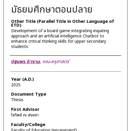
มัธยมศึกษาตอนปลาย
Other Title (Parallel Title in Other Language of
ETD)
Development of a board game integrating inquiring
approach and an artificial intelligence Chatbot to
enhance critical thinking skills for upper secondary
students
Author
ปฐมพร ดำงาม
,
คณะครุศาสตร์
Year (A.D.)
2025
Document Type
Thesis
First Advisor
ใจทิพย์ ณ สงขลา
Faculty/College
Faculty of Education (คณะครุศาสตร์)