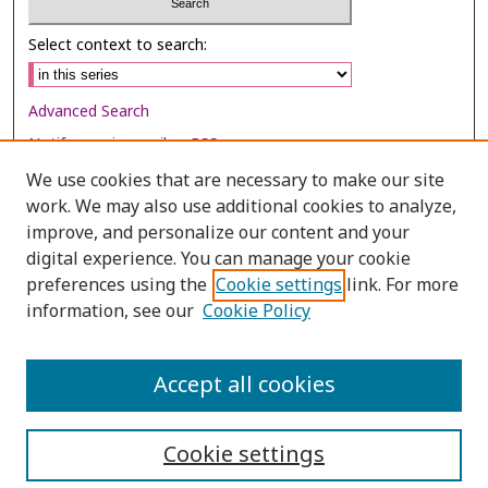
Select context to search:
Advanced Search
Notify me via email or
RSS
We use cookies that are necessary to make our site
Browse
work. We may also use additional cookies to analyze,
Collections
improve, and personalize our content and your
digital experience. You can manage your cookie
Disciplines
preferences using the
Cookie settings
link. For more
Authors
information, see our
Cookie Policy
Author Corner
Author FAQ
Accept all cookies
Cookie settings