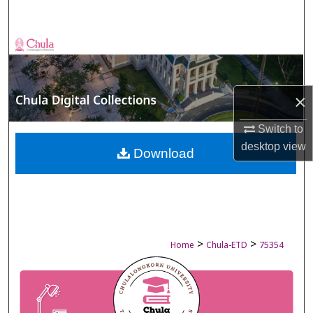
Search
Browse Collections
My Account
×
About
Switch to
desktop
view
Digital Commons Network™
Download
>
>
Home
Chula-ETD
75354