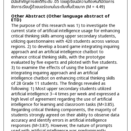
มีนัยสำคัญทางสถติที่ระดับ .05 โดยผู้เรียนมีความคิดเห็นที่มีต่อการ
จัดการเรียนรู้ด้วยบอร์ดเกมในระดับเห็นด้วยมาก (M = 4.49)
Other Abstract (Other language abstract of
ETD)
The purpose of this research was 1) to investigate the
current state of artificial intelligence usage for enhancing
critical thinking skills among upper secondary students,
utilizing questionnaires with 420 students across various
regions. 2) to develop a board game integrating inquiring
approach and an artificial intelligence chatbot to
enhance critical thinking skills, with the prototype
evaluated by five experts and piloted with five students.
3) to examine the effects of using the board game
integrating inquiring approach and an artificial
intelligence chatbot on enhancing critical thinking skills
of 28 Grade 11 students. The findings revealed as
following: 1) Most upper secondary students utilized
artificial intelligence 3–4 times per week and expressed a
high level of agreement regarding the use of artificial
intelligence for learning and classroom tasks (M=3.85).
Regarding critical thinking components, the majority of
students strongly agreed on their ability to observe data
accuracy and identify errors in artificial intelligence
responses (M=3.87). However, the nature of prompts
used with artificial intelligence was predominantly