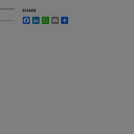
SHARE
Facebook
LinkedIn
WhatsApp
Email
Share