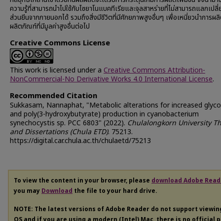
ความรู้ที่สามารถนำไปใช้กับไซยาโนแบคทีเรียและจุลสาหร่ายที่ไม่สามารถแลกเปลี่ย
ส่วนยีนจากภายนอกได้ รวมถึงสิ่งมีชีวิตที่มีศักยภาพสูงอื่นๆ เพื่อเหนี่ยวนำการผล
ผลิตภัณฑ์ที่มีมูลค่าสูงอื่นต่อไป
Creative Commons License
This work is licensed under a
Creative Commons Attribution-
NonCommercial-No Derivative Works 4.0 International License
.
Recommended Citation
Sukkasam, Nannaphat, "Metabolic alterations for increased glyc
and poly(3-hydroxybutyrate) production in cyanobacterium
synechocystis sp. PCC 6803" (2022).
Chulalongkorn University T
and Dissertations (Chula ETD)
. 75213.
https://digital.car.chula.ac.th/chulaetd/75213
To view the content in your browser, please
download Adobe Read
you may
Download
the file to your hard drive.
NOTE: The latest versions of Adobe Reader do not support viewi
OS and if you are using a modern (Intel) Mac, there is no official 