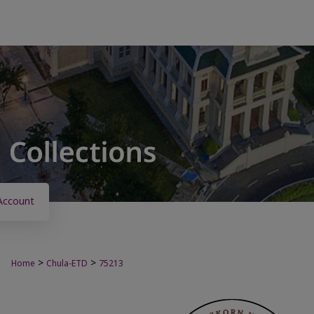
Account
>
>
Home
Chula-ETD
75213