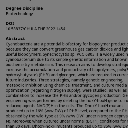
Degree Discipline
Biotechnology
DOI
10.58837/CHULA.THE.2022.1454
Abstract
Cyanobacteria are a potential biofactory for biopolymer producti
because they can convert greenhouse gas carbon dioxide and ligh
useful biopolymers. Synechocystis sp. PCC 6803 is a widely used 
cyanobacterium due to its simple genetic information and known
biochemistry metabolism. This research aims to develop strategi
increase the accumulation and productivity of biopolymers, poly(
hydroxybutyrate) (PHB) and glycogen, which are required in curre
future industries. Three strategies, namely genetic engineering,
metabolic inhibition using chemical treatment, and culture media
optimization (regarding nitrogen supply), were studied, as well as 
combination to increase the PHB and/or glycogen production. Ge
engineering was performed by deleting the hoxY-hoxH gene to in
reducing agents NAD(P)H in the cells. The DhoxY-hoxH mutant
produced up to 16% (w/w DW) of PHB level, compared to the PHB
obtained by the wild-type at 9% (w/w DW) under nitrogen deprivat
N). Moreover, when cultured under normal (BG11) conditions for
than 30 days, DhoxY-hoxH mutants produced up to 85% (w/w DW