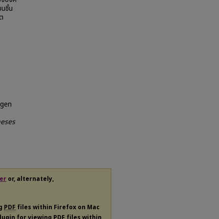
นชิ้น
ิต
ogen
heses
er
or, alternately,
ng
PDF
files within Firefox on Mac
plugin for viewing
PDF
files within