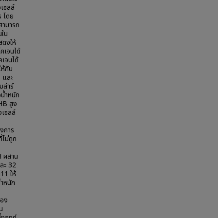
อเซลล์
s โดย
นสามารถ
นใน
สดงให้
โคเจนได้
คเจนได้
ห้กับ
B และ
ล่าร์
น้ำหนัก
HB สูง
งเซลล์
องการ
ไม่ถูก
H ผสาน
ยละ 32
11 ให้
้ำหนัก
ของ
น
ึ่งองค์