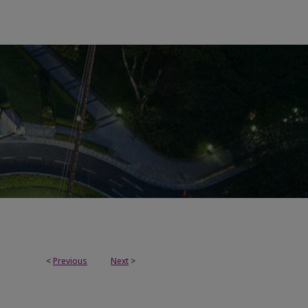
<
Previous
Next
>