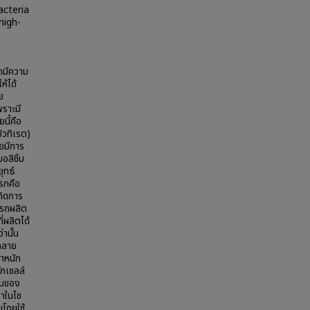
acteria
high-
ากมีความ
้ได้
ย
พราะมี
นี้คือ
ิวทิเรต)
ยมีการ
อลิซึม
ุทธ์
รกคือ
เกิดการ
ารถผลิต
่ผลิตได้
านั้น
กลาย
ำหนัก
ักเซลล์
ะสมของ
มาในไซ
โดยใช้