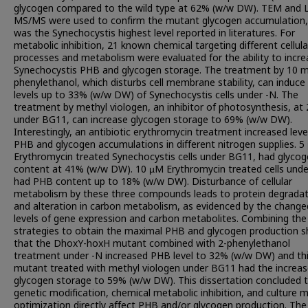
glycogen compared to the wild type at 62% (w/w DW). TEM and 
MS/MS were used to confirm the mutant glycogen accumulation,
was the Synechocystis highest level reported in literatures. For
metabolic inhibition, 21 known chemical targeting different cellula
processes and metabolism were evaluated for the ability to incre
Synechocystis PHB and glycogen storage. The treatment by 10 
phenylethanol, which disturbs cell membrane stability, can induc
levels up to 33% (w/w DW) of Synechocystis cells under -N. The
treatment by methyl viologen, an inhibitor of photosynthesis, at
under BG11, can increase glycogen storage to 69% (w/w DW).
Interestingly, an antibiotic erythromycin treatment increased leve
PHB and glycogen accumulations in different nitrogen supplies. 5
Erythromycin treated Synechocystis cells under BG11, had glyco
content at 41% (w/w DW). 10 µM Erythromycin treated cells unde
had PHB content up to 18% (w/w DW). Disturbance of cellular
metabolism by these three compounds leads to protein degradat
and alteration in carbon metabolism, as evidenced by the change
levels of gene expression and carbon metabolites. Combining the
strategies to obtain the maximal PHB and glycogen production 
that the DhoxY-hoxH mutant combined with 2-phenylethanol
treatment under -N increased PHB level to 32% (w/w DW) and th
mutant treated with methyl viologen under BG11 had the increa
glycogen storage to 59% (w/w DW). This dissertation concluded 
genetic modification, chemical metabolic inhibition, and culture 
optimization directly affect PHB and/or glycogen production. The