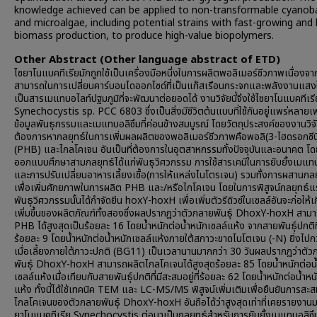
knowledge achieved can be applied to non-transformable cyanob
and microalgae, including potential strains with fast-growing and 
biomass production, to produce high-value biopolymers.
Other Abstract (Other language abstract of ETD)
ไซยาโนแบคทีเรียมักถูกใช้เป็นเครื่องมือหนึ่งในการผลิตพอลิเมอร์ชีวภาพเนื่องจ
สามารถในการเปลี่ยนคาร์บอนไดออกไซด์ที่เป็นแก๊สเรือนกระจกและพลังงานแสงให
เป็นสารเมแทบอไลท์ปฐมภูมิที่จะพัฒนาต่อยอดได้ งานวิจัยนี้จึงใช้ไซยาโนแบคทีเรี
Synechocystis sp. PCC 6803 ซึ่งเป็นสิ่งมีชีวิตต้นแบบที่ใช้กันอยู่แพร่หลายเ
ข้อมูลพันธุกรรมและเมแทบอลิซึมที่ค่อนข้างสมบูรณ์ โดยวัตถุประสงค์ของงานวิจัย
ต้องการหากลยุทธ์ในการเพิ่มผลผลิตของพอลิเมอร์ชีวภาพคือพอลิ(3-ไฮดรอกซีบ
(PHB) และไกลโคเจน อันเป็นที่ต้องการในอุตสาหกรรมทั้งปัจจุบันและอนาคต โด
ออกแบบศึกษาสามกลยุทธ์ได้แก่พันธุวิศวกรรม การใช้สารเคมีในการยับยั้งเมแทบ
และการปรับเปลี่ยนอาหารเลี้ยงเชื้อ(การให้แหล่งไนโตรเจน) รวมทั้งการผสานกลย
เพื่อเพิ่มศักยภาพในการผลิต PHB และ/หรือไกโคเจน โดยในการพิสูจน์กลยุทธ์แ
พันธุวิศวกรรมนั้นได้กำจัดยีน hoxY-hoxH เพื่อเพิ่มตัวรีดิวซ์ในเซลล์อันจะก่อให้
เพิ่มขึ้นของผลิตภัณฑ์ทั้งสองซึ่งผลปรากฏว่าตัวกลายพันธุ์ DhoxY-hoxH สาม
PHB ได้สูงสุดเป็นร้อยละ 16 โดยน้ำหนักต่อน้ำหนักเซลล์แห้ง จากสายพันธุ์ปกติที
ร้อยละ 9 โดยน้ำหนักต่อน้ำหนักเซลล์แห้งภายใต้สภาวะขาดไนโตเจน (-N) ยิ่งไปกว่
เมื่อเลี้ยงภายใต้ภาวะปกติ (BG11) เป็นเวลานานมากกว่า 30 วันผลปรากฏว่าตัว
พันธุ์ DhoxY-hoxH สามารถผลิตไกลโคเจนได้สูงสุดร้อยละ 85 โดยน้ำหนักต่อน้
เซลล์แห้งเมื่อเทียบกับสายพันธุ์ปกติที่มีสะสมอยู่ที่ร้อยละ 62 โดยน้ำหนักต่อน้ำหน
แห้ง ทั้งนี้ได้ใช้เทคนิค TEM และ LC-MS/MS พิสูจน์เพิ่มเติมเพื่อยืนยันการส
ไกลโคเจนของตัวกลายพันธุ์ DhoxY-hoxH อันถือได้ว่าสูงสุดเท่าที่เคยรายงาน
ยาโนแบคทีเรีย Synechocystis ต่อมาเป็นกลยุทธ์สำหรับการยับยั้งเมแทบอลิซึม