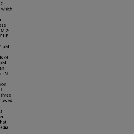
LC-
 which
r
ase
mM 2-
e PHB
 2 µM
ls of
 µM
gen
r -N
ion
d
 three
showed
is
sed
that
media