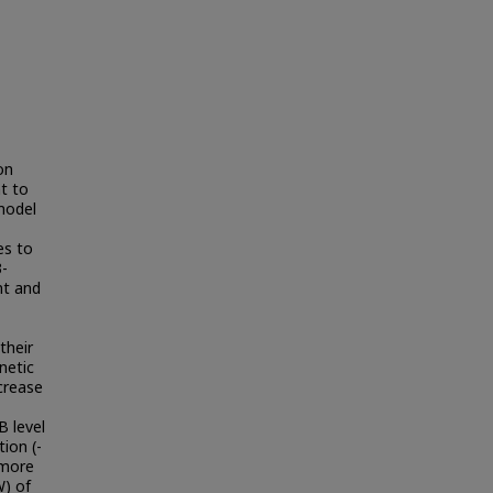
on
t to
model
es to
3-
nt and
their
netic
crease
 level
ion (-
 more
) of