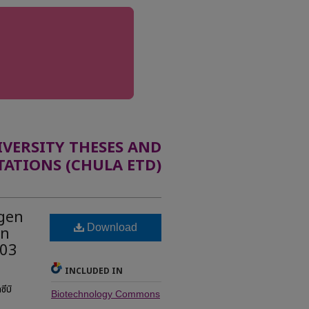
ERSITY THESES AND
TATIONS (CHULA ETD)
ogen
Download
in
803
INCLUDED IN
ีบิ
Biotechnology Commons