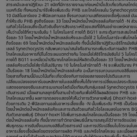
สารเคมีและยาปฏิชีวนะ 21 ชนิดที่มีการรายงานมาก่อนหน้านี้แล้วเกี่ยวกับกลไกต่
แบคทีเรีย ทั้งหมดนำมาใช้เพื่อเพิ่มระดับ PHB และไกลโคเจนใน Synechocysti
10 มิลลิโมลาร์ของ 2-ฟีนิลเอทานอล ซึ่งรบกวนความเสถียรของเยื่อหุ้มเซลล์ มั
ทำให้ระดับ PHB สูงถึงร้อยละ 33 โดยน้ำหนักต่อน้ำหนักเซลล์แห้งภายใต้ -N ส่ว
เมทิลไวโอโลเจนซึ่งเป็นตัวยับยั้งการสังเคราะห์ด้วยแสงที่ใช้กันอย่างแพร่หลายแ
เห็นว่าเมื่อใช้ที่ความเข้มข้น 1 ไมโครโมลาร์ ภายใต้ BG11 จะกระตุ้นการสะสมไกล
ร้อยละ 53 โดยน้ำหนักต่อน้ำหนักเซลล์แห้งและเมื่อใช้ 2 ไมโครโมลาร์จะเพิ่มไกลโ
ถึงร้อยละ 69 โดยน้ำหนักต่อน้ำหนักเซลล์แห้ง ทั้งนี้เมื่อใช้ยาปฏิชีวนะอิริโทรมัยซินใ
เซลล์ Synechocystis กลับพบความน่าสนใจคือสามารถเพิ่มระดับการผลิต PH
ไกลโคเจนในอาหารที่มีไนโตรเจนแตกต่างกัน โดยเมื่อใส่อิริโทรมัยซินไป 5 ไมโครโม
ภายใต้ BG11 จะเหนี่ยวนำปริมาณไกลโคเจนให้ผลิตเป็นร้อยละ 33 โดยน้ำหนักต่อ
เซลล์แห้งแต่เมื่อใส่ยาไปในปริมาณ 10 ไมโครโมล่าร์ภายใต้ -N จะเพิ่มปริมาณ P
เป็นร้อยละ 18 โดยน้ำหนักต่อน้ำหนักเซลล์แห้ง ฉะนั้นการรบกวนเมแทบอลิซึมขอ
โดยสารทั้งสามนี้มีแนวโน้มที่จะเกี่ยวข้องกับการย่อยสลายของโปรตีนและการ
เปลี่ยนแปลงของคาร์บอนหลักภายในเซลล์ซึ่งเห็นได้จากการเปลี่ยนแปลงระดับข
แสดงออกของยีนและสารเมแทบอไลต์เมื่อเทียบกับกลุ่มเซลล์ Synechocystis ที่
เติมสารเคมี เมื่อผสานกลยุทธ์ทั้งสามเข้าด้วยกันเพื่อให้ได้ผลผลิตของ PHB และ
ไกลโคเจนมากขึ้น ผลการทดลองแสดงให้เห็นว่าการตัวกลายพันธุ์ DhoxY-hox
ด้วยการเติม 2-ฟีนิลเอทานอลในอาหารเลี้ยงเชื้อ -N นั้นเพิ่มระดับ PHB เป็นร้อ
โดยน้ำหนักต่อน้ำหนักเซลล์แห้งและการเติมด้วยเมทิลไวโอโลเจนลงในอาหาร BG
กับตัวกลายพันธุ์ DhoxY-hoxH ได้เพิ่มการสะสมไกลโคเจนเป็นร้อยละ 59 โดยน
ต่อน้ำหนักเซลล์แห้ง ทั้งนี้จากการทำวิทยานิพนธ์นี้สามารถสรุปได้ว่าการดัดแปลง
พันธุกรรม การยับยั้งเมแทบอลิซึมด้วยสารเคมี และการปรับเปลี่ยนไนโตรเจนใน
อาหารเลี้ยงเชื้อมีผลโดยตรงต่อการผลิต PHB และ/หรือไกลโคเจน และเมื่อผสา
กลยุทธ์เหล่านี้เข้าด้วยกันผลผลิตจะได้รับการกระตุ้นให้มีการผลิตเพิ่มขึ้น จึงนำมาซ