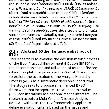
ยาว รวมถึงการขาดกลไกกำกับดูแลที่เป็นระบบ ซึ่งเป็นอุปสรรคสำคัญ
ต่อการพิจารณาทางเลือกที่หลากหลาย งานวิจัยนี้จึงมีข้อเสนอแนะเชิง
นโยบาย ได้แก่ การเสนอให้นำ AHP มาประยุกต์ใช้เป็นเครื่องมือเพื่อ
เสริมประสิทธิภาพการตัดสินใจ ในกระบวนการ BPEO และบูรณาการ
ปัจจัยด้าน TEV ในการพิจารณา BPEO เพื่อให้มีครอบคลุมปัจจัยครบ
ทุกมิติโดยเฉพาะบทบาทเชิงนิเวศของขาแท่น รวมทั้งปรับปรุงกฎหมาย
และกฎระเบียบที่เกี่ยวข้องให้รองรับการใช้ประโยชน์ ขาแท่นในทะเลใน
ระยะยาว ส่งเสริมการวิจัยเพื่อใช้เป็นฐานข้อมูลเชิงประจักษ์ และบูรณา
การการมีส่วนร่วมในทุกขั้นตอนเพื่อยกระดับการบริหารจัดการขาแท่น
ผลิตปิโตรเลียมที่สิ้นสุดการใช้งานอย่างยั่งยืน
Other Abstract (Other language abstract of
ETD)
This research is to examine the decision-making process
of the Best Practical Environmental Option (BPEO) for
the decommissioning and utilization of retired offshore
oil and gas platform jackets in the Gulf of Thailand, and
to explore the application of the Analytic Hierarchy
Process (AHP) as a systematic decision-support tool.
The study seeks to propose an enhanced BPEO
framework that incorporates Total Economic Value
(TEV) considerations and national marine interests. The
research adopts a Multi-Criteria Decision Analysis
(MCDA), with AHP. The TEV framework is applied to
define evaluation criteria based on the values and