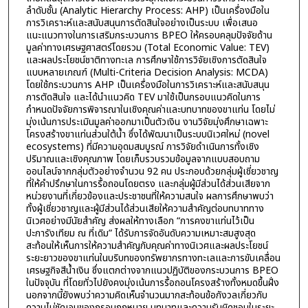
ลำดับชั้น (Analytic Hierarchy Process: AHP) เป็นเครื่องมือใน
การวิเคราะห์และสนับสนุนการตัดสินใจอย่างเป็นระบบ เพื่อเสนอ
แนะแนวทางในการเสริมกระบวนการ BPEO ให้ครอบคลุมปัจจัยด้าน
มูลค่าทางเศรษฐศาสตร์โดยรวม (Total Economic Value: TEV)
และผลประโยชน์ชาติทางทะเล การศึกษาใช้การวิจัยเชิงการตัดสินใจ
แบบหลายเกณฑ์ (Multi-Criteria Decision Analysis: MCDA)
โดยใช้กระบวนการ AHP เป็นเครื่องมือในการวิเคราะห์และสนับสนุน
การตัดสินใจ และได้นำแนวคิด TEV มาใช้เป็นกรอบแนวคิดในการ
กำหนดปัจจัยการพิจารณาในเชิงคุณค่าและบทบาทของขาแท่น โดยไม่
มุ่งเน้นการประเมินมูลค่าออกมาเป็นตัวเงิน งานวิจัยมุ่งศึกษาเฉพาะ
โครงสร้างขาแท่นส่วนใต้น้ำ ซึ่งได้พัฒนาเป็นระบบนิเวศใหม่ (novel
ecosystems) ที่มีความอุดมสมบูรณ์ การวิจัยดำเนินการทั้งเชิง
ปริมาณและเชิงคุณภาพ โดยเก็บรวบรวมข้อมูลจากแบบสอบถาม
ออนไลน์จากกลุ่มตัวอย่างจำนวน 92 คน ประกอบด้วยกลุ่มผู้เชี่ยวชาญ
ที่ให้คำปรึกษาในการรื้อถอนโดยตรง และกลุ่มผู้มีส่วนได้ส่วนเสียจาก
หน่วยงานที่เกี่ยวข้องและประชาชนที่ให้ความสนใจ ผลการศึกษาพบว่า
ทั้งผู้เชี่ยวชาญและผู้มีส่วนได้ส่วนเสียให้ความสำคัญต่อบทบาททาง
นิเวศอย่างมีนัยสำคัญ ส่งผลให้ทางเลือก “การคงขาแท่นไว้เป็น
ปะการังเทียม ณ ที่เดิม” ได้รับการจัดอันดับความเหมาะสมสูงสุด
สะท้อนให้เห็นการให้ความสำคัญกับคุณค่าทางนิเวศและผลประโยชน์
ระยะยาวของขาแท่นในบริบทของทรัพยากรทางทะเลและการขับเคลื่อน
เศรษฐกิจสีน้ำเงิน ซึ่งแตกต่างจากแนวปฏิบัติของกระบวนการ BPEO
ในปัจจุบัน ที่โดยทั่วไปยังคงมุ่งเน้นการรื้อถอนโครงสร้างทั้งหมดขึ้นฝั่ง
นอกจากนี้ยังพบว่าความคิดเห็นจำนวนมากสะท้อนข้อกังวลเกี่ยวกับ
ความไม่ชัดเจนของกรอบกฎหมาย บทบาทและความรับผิดชอบในระยะ