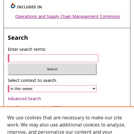
INCLUDED IN
Operations and Supply Chain Management Commons
Search
Enter search terms:
Select context to search:
Advanced Search
Notify me via email or
RSS
We use cookies that are necessary to make our site
Browse
work. We may also use additional cookies to analyze,
Collections
improve, and personalize our content and your