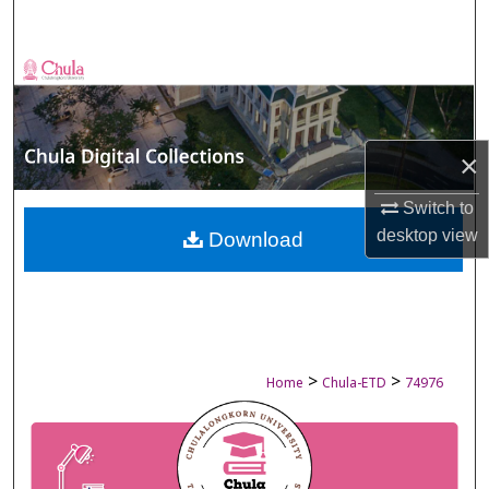
Search
Browse Collections
My Account
×
About
Switch to
desktop
view
Digital Commons Network™
Download
>
>
Home
Chula-ETD
74976