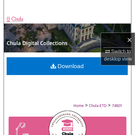
Search
Browse Collections
My Account
×
About
Switch to
desktop
view
Digital Commons Network™
Download
>
>
Home
Chula-ETD
74801