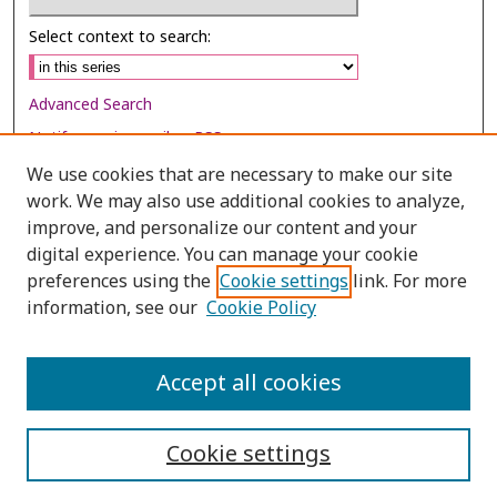
Select context to search:
Advanced Search
Notify me via email or
RSS
We use cookies that are necessary to make our site
Browse
work. We may also use additional cookies to analyze,
Collections
improve, and personalize our content and your
digital experience. You can manage your cookie
Disciplines
preferences using the
Cookie settings
link. For more
Authors
information, see our
Cookie Policy
Author Corner
Author FAQ
Accept all cookies
Cookie settings