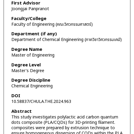
First Advisor
Joongjai Panpranot
Faculty/College
Faculty of Engineering (คณะวิศวกรรมศาสตร์)
Department (if any)
Department of Chemical Engineering (ภาควิชาวิศวกรรมเคมี)
Degree Name
Master of Engineering
Degree Level
Master's Degree
Degree Discipline
Chemical Engineering
DOI
10.58837/CHULA.THE.2024.963
Abstract
This study investigates polylactic acid carbon quantum
dots composite (PLA/CQDs) for 3D-printing filament.
composites were prepared by extrusion technique to
ensure homogeneous dispersion of CQDs within the PLA