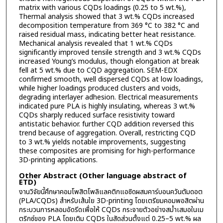
matrix with various CQDs loadings (0.25 to 5 wt.%),
Thermal analysis showed that 3 wt.% CQDs increased
decomposition temperature from 369 °C to 382 °C and
raised residual mass, indicating better heat resistance.
Mechanical analysis revealed that 1 wt.% CQDs
significantly improved tensile strength and 3 wt.% CQDs
increased Young’s modulus, though elongation at break
fell at 5 wt.% due to CQD aggregation. SEM-EDX
confirmed smooth, well dispersed CQDs at low loadings,
while higher loadings produced clusters and voids,
degrading interlayer adhesion. Electrical measurements
indicated pure PLA is highly insulating, whereas 3 wt.%
CQDs sharply reduced surface resistivity toward
antistatic behavior. further CQD addition reversed this
trend because of aggregation. Overall, restricting CQD
to 3 wt.% yields notable improvements, suggesting
these composites are promising for high-performance
3D-printing applications.
Other Abstract (Other language abstract of
ETD)
งานวิจัยนี้ศึกษาคอมโพสิตโพลิแลคติกแอซิดผสมคาร์บอนควันตัมดอต
(PLA/CQDs) สำหรับเส้นใย 3D-printing โดยเตรียมคอมพอสิตผ่าน
กระบวนการหลอมอัดรีดเพื่อให้ CQDs กระจายตัวอย่างสม่ำเสมอในเม
ตริกซ์ของ PLA โดยเติม CQDs ในสัดส่วนตั้งแต่ 0.25–5 wt.% ผล