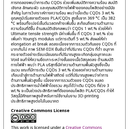
การทดลองพบว่าการเติม CQDs ช่วยเพิ่มสมบัติทางความร้อน สมบัติ
เชิงกล ลักษณะผิว และคุณสมบัติทางไฟฟ้าของคอมโพสิตอย่างมีนัย
สำคัญ ในการวิเคราะห์ทางความร้อน พบว่าเมื่อเติม CQDs 3 wt.%
อุณหภูมิเริ่มสลายตัวของ PLA/CQDs สูงขึ้นจาก 369 °C เป็น 382
°C พร้อมทั้งเปอร์เซ็นต์มวลตกค้างเพิ่มขึ้น สะท้อนถึงความต้านทาน
ความร้อนที่ดีขึ้น ด้านสมบัติเชิงกลพบว่า CQDs 1 wt.% ช่วยให้ค่า
Ultimate tensile strength มีค่าเพิ่มขึ้น ที่ CQDs 3 wt.% ช่วย
เพิ่มค่า Young’s modulus แต่การเติมที่ 5 wt.% ส่งผลให้ค่า
elongation at break ลดลงเนื่องจากการรวมตัวกันของ CQDs ที่
มากเกินไป ภาพ SEM-EDX ยืนยันว่าที่ปริมาณ CQDs ที่ต่ำ อนุภาค
กระจายตัวอย่างเรียบเนียนขณะที่ปริมาณสูงจะเกิดกลุ่มอนุภาคและ
Void จนทำให้ความยึดเกาะระหว่างชั้นของเนื้อวัสดุลดลง ด้านสมบัติ
ทางไฟฟ้า พบว่า PLA บริสุทธิ์มีค่าความต้านทานพื้นผิวสูงซึ่งเป็น
ฉนวน ขณะที่มีการเติม CQDs 3 wt.% ช่วยลดค่าความต้านทานจน
เกือบเข้าสู่การต้านทานไฟฟ้าสถิตย์ แต่ที่ปริมาณสูงพบว่าค่าการ
ต้านทานพื้นผิวสูงขึ้น เนื่องจากการรวมตัวของ CQDs จนลด
ประสิทธิภาพการนำไฟฟ้าโดยรวม สรุปได้ว่าเติม CQDs ที่ช่วง 3
wt.% จะเป็นช่วงประสิทธิภาพที่ดีของคอมโพสิต PLA/CQDs ทำให้
วัสดุนี้มีศักยภาพสูงสำหรับการใช้งานในงาน 3D-printing
ประสิทธิภาพสูงต่อไปในอนาคต
Creative Commons License
This work is licensed under a
Creative Commons