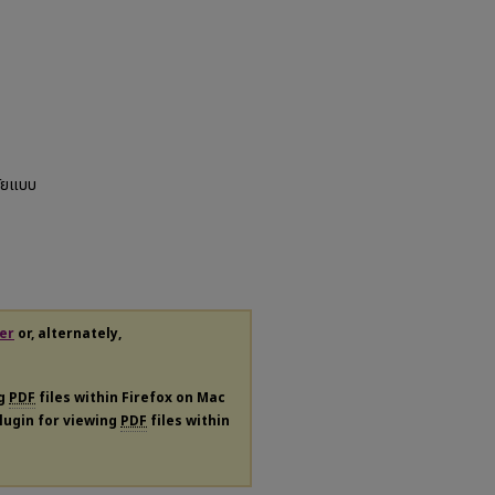
จัยแบบ
er
or, alternately,
ng
PDF
files within Firefox on Mac
plugin for viewing
PDF
files within