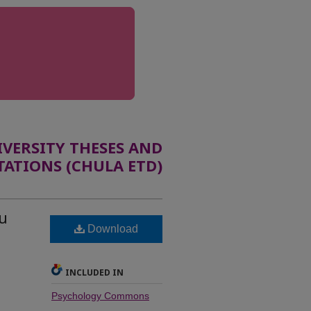
ERSITY THESES AND
TATIONS (CHULA ETD)
คน
Download
INCLUDED IN
Psychology Commons