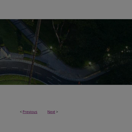
<
Previous
Next
>