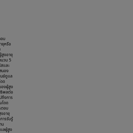
รตอบ
ายุหรือ
ม
้สูงอายุ
จำนวน 5
หัสและ
บสนอง
ูนย์ดูแล
โดด
ของผู้สูง
ิทธิพลต่อ
ไปถึงการ
ามโดด
ารตอบ
สูงอายุ
การรับรู้
้าน
แลผู้สูง