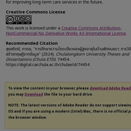
for improving long-term care services in the future.
Creative Commons License
This work is licensed under a
Creative Commons Attribution-
NonCommercial-No Derivative Works 4.0 International License
.
Recommended Citation
สุขสถิตย์, ภาดล, "การศึกษาความโดดเดี่ยวของผู้สูงอายุในบ้านพักคนชรา: การวิ
สร้างทฤษฎีจากข้อมูล" (2024).
Chulalongkorn University Theses and
Dissertations (Chula ETD)
. 74454.
https://digital.car.chula.ac.th/chulaetd/74454
To view the content in your browser, please
download Adobe Read
you may
Download
the file to your hard drive.
NOTE: The latest versions of Adobe Reader do not support viewi
OS and if you are using a modern (Intel) Mac, there is no official 
the browser window.