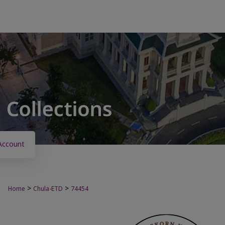
Account
>
>
Home
Chula-ETD
74454