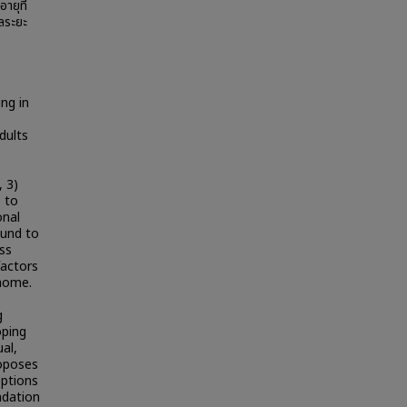
ายุที่
แลระยะ
ng in
dults
, 3)
 to
onal
ound to
ss
factors
 home.
g
oping
al,
roposes
eptions
ndation