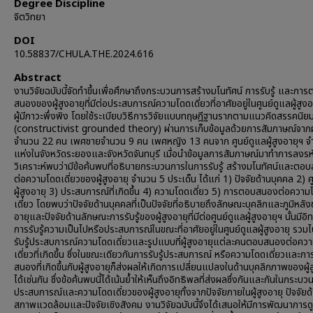
Degree Discipline
จิตวิทยา
DOI
10.58837/CHULA.THE.2024.616
Abstract
งานวิจัยฉบับนี้จัดทำขึ้นเพื่อศึกษาถึงกระบวนการสร้างมโนทัศน์ การรับรู้ และกา
สนองของผู้สูงอายุที่มีต่อประสบการณ์ความโดดเดี่ยวที่อาศัยอยู่ในศูนย์ดูแลผู้สูงอ
ผู้มีภาวะพึ่งพิง โดยใช้ระเบียบวิธีการวิจัยแบบทฤษฎีฐานรากตามแนวคิดสรรคนิย
(constructivist grounded theory) ผ่านการเก็บข้อมูลด้วยการสัมภาษณ์จากผู
จำนวน 22 คน เพศชายจำนวน 9 คน เพศหญิง 13 คนจาก ศูนย์ดูแลผู้สูงอายุฯ 
แห่งในจังหวัดระยองและจังหวัดจันทบุรี เมื่อนำข้อมูลการสัมภาษณ์มาทำการลงร
วิเคราะห์พบว่ามีข้อค้นพบที่อธิบายกระบวนการในการรับรู้ สร้างมโนทัศน์และตอ
ต่อความโดดเดี่ยวของผู้สูงอายุ จำนวน 5 ประเด็น ได้แก่ 1) ปัจจัยด้านบุคคล 2) ศ
ผู้สูงอายุ 3) ประสบการณ์ที่เกิดขึ้น 4) ความโดดเดี่ยว 5) การตอบสนองต่อความ
เดี่ยว โดยพบว่าปัจจัยด้านบุคคลที่เป็นปัจจัยที่อธิบายถึงลักษณะบุคลิกและภูมิหลัง
อายุและปัจจัยด้านลักษณะการรับรู้ของผู้สูงอายุที่มีต่อศูนย์ดูแลผู้สูงอายุฯ นั้นมีอ
การรับรู้ความเป็นไปหรือประสบการณ์ในขณะที่อาศัยอยู่ในศูนย์ดูแลผู้สูงอายุ รวม
รับรู้ประสบการณ์ความโดดเดี่ยวและรูปแบบที่ผู้สูงอายุแต่ละคนตอบสนองต่อคว
เดี่ยวที่เกิดขึ้น ซึ่งในขณะเดียวกันการรับรู้ประสบการณ์ หรือความโดดเดี่ยวและก
สนองที่เกิดขึ้นกับผู้สูงอายุก็ส่งผลให้เกิดการเปลี่ยนแปลงในด้านบุคลิกภาพของผู้
ได้เช่นกัน ซึ่งข้อค้นพบนี้ได้เน้นย้ำให้เห็นถึงอิทธิพลที่ส่งผลซึ่งกันและกันในกระบวน
ประสบการณ์และความโดดเดี่ยวของผู้สูงอายุทั้งจากปัจจัยภายในผู้สูงอายุ ปัจจัยด
สภาพแวดล้อมและปัจจัยเชิงสังคม งานวิจัยฉบับนี้จึงได้เสนอให้มีการพัฒนาการดู