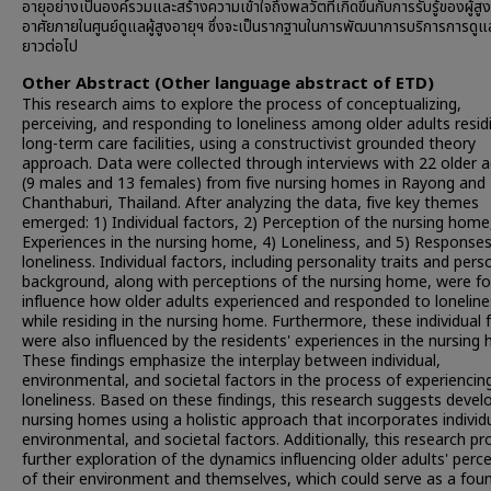
อายุอย่างเป็นองค์รวมและสร้างความเข้าใจถึงพลวัตที่เกิดขึ้นกับการรับรู้ของผู้สูงอ
อาศัยภายในศูนย์ดูแลผู้สูงอายุฯ ซึ่งจะเป็นรากฐานในการพัฒนาการบริการการดู
ยาวต่อไป
Other Abstract (Other language abstract of ETD)
This research aims to explore the process of conceptualizing,
perceiving, and responding to loneliness among older adults residi
long-term care facilities, using a constructivist grounded theory
approach. Data were collected through interviews with 22 older a
(9 males and 13 females) from five nursing homes in Rayong and
Chanthaburi, Thailand. After analyzing the data, five key themes
emerged: 1) Individual factors, 2) Perception of the nursing home
Experiences in the nursing home, 4) Loneliness, and 5) Responses
loneliness. Individual factors, including personality traits and pers
background, along with perceptions of the nursing home, were f
influence how older adults experienced and responded to loneline
while residing in the nursing home. Furthermore, these individual 
were also influenced by the residents' experiences in the nursing
These findings emphasize the interplay between individual,
environmental, and societal factors in the process of experiencin
loneliness. Based on these findings, this research suggests devel
nursing homes using a holistic approach that incorporates individu
environmental, and societal factors. Additionally, this research p
further exploration of the dynamics influencing older adults' perc
of their environment and themselves, which could serve as a fou