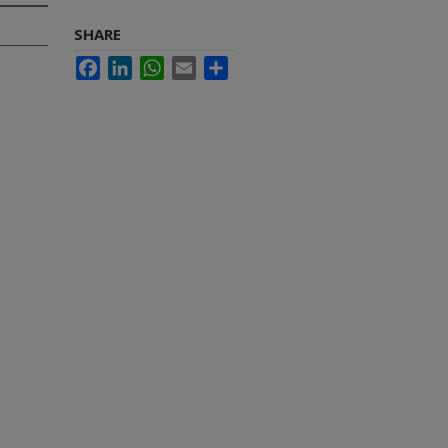
SHARE
Facebook
LinkedIn
WhatsApp
Email
Share