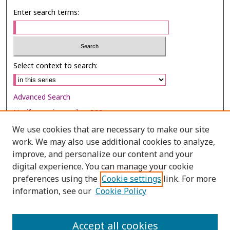
Enter search terms:
Select context to search:
Advanced Search
Notify me via email or
RSS
We use cookies that are necessary to make our site
Browse
work. We may also use additional cookies to analyze,
Collections
improve, and personalize our content and your
digital experience. You can manage your cookie
Disciplines
preferences using the
Cookie settings
link. For more
Authors
information, see our
Cookie Policy
Author Corner
Author FAQ
Accept all cookies