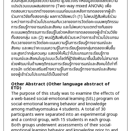
ส่วนกลุ่มควบคุมใช้ชีวิตตามปกติ ผู้วิจัยวิเคราะห์ข้อมูลโดยใช้สถิติความ
แปรปรวนแบบผสมสองทาง (Two-way mixed ANOVA) เพื่อ
ทดสอบความแตกต่างของคะแนนก่อนและหลังการทดลองจากผู้เข้า
ร่วมการวิจัยทั้งสองกลุ่ม ผลการวิจัยพบว่า (1) ไม่พบปฏิสัมพันธ์ร่วม
ระหว่างการเข้าร่วมโปรแกรมกับเวลาของการวัดต่อคะแนนพฤติกรรม
การเรียนรู้ทางอารมณ์และสังคม และไม่พบความแตกต่างกันของ
คะแนนพฤติกรรมการเรียนรู้ในช่วงหลังการทดลองของผู้เข้าร่วมวิจัย
ทั้งสองกลุ่ม และ (2) พบปฏิสัมพันธ์ร่วมระหว่างการเข้าร่วมโปรแกรม
กับเวลาของการวัดต่อคะแนนความรู้ในการเรียนรู้ทางอารมณ์และ
สังคม และพบว่าคะแนนความรู้ในการเรียนรู้ของกลุ่มทดลองเพิ่มขึ้น
และสูงกว่ากลุ่มควบคุม แสดงให้เห็นว่าโปรแกรมการเรียนรู้ทาง
อารมณ์และสังคมในรูปแบบเว็บไซต์ที่ผู้วิจัยพัฒนาขึ้นนั้นยังไม่สามารถ
ช่วยพัฒนาในด้านพฤติกรรมการเรียนรู้ทางอารมณ์และสังคมได้เท่าที่
ควรนัก แต่ช่วยเสริมสร้างความรู้ในการเรียนรู้ทางอารมณ์และสังคม
ของผู้เข้าร่วมโปรแกรมได้เป็นอย่างดี
Other Abstract (Other language abstract of
ETD)
The purpose of this study was to examine the effects of
a web-based social-emotional learning (SEL) program on
social-emotional learning behavior and knowledge
among mathayomsuksa 4 students. A total of 30
participants were separated into an experimental group
and a control group, with 15 students in each group.
Both groups underwent assessments of their social-
emotional learning behavior and knowledge prior to and