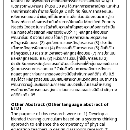
ฝึกอบรม คือ ครูพลศึกษา สังกัดคณะกรรมการการศึกษาขั้นพื้นฐาน
เขตกรุงเทพมหานคร จำนวน 30 คน ได้มาจากการอาสาสมัคร และผ่าน
เกณฑ์การคัดเข้า ทำการเก็บข้อมูล 2 ครั้ง คือ ก่อนการทดลองและ
หลังการทดลอง นำข้อมูลที่ได้มาหาค่าเฉลี่ย ส่วนเบี่ยงเบนมาตรฐาน
วิเคราะห์ความต้องการจำเป็นด้วยการใช้เทคนิค Modified Priority
Needs Index ในการจัดลำดับความสำคัญของความต้องการจำเป็น
และทดสอบด้วยสถิติที ผลการวิจัยพบว่า 1) หลักสูตรฝึกอบรมที่
พัฒนาขึ้นมี 8 องค์ประกอบ ได้แก่ (1) หลักการและเหตุผลของ
หลักสูตรฝึกอบรม (2) จุดมุ่งหมายของหลักสูตรอบรม (3) ประเด็น
เนื้อหาหลักสูตรฝึกอบรม (4) กิจกรรมที่ใช้ในการอบรม (5) สื่อที่ใช้ใน
หลักสูตรอบรม (6) ระยะเวลาของหลักสูตรฝึกอบรม (7) การประเมิน
ผลหลักสูตรอบรม และ (8) หน่วยการเรียนรู้ที่ใช้ในการอบรม 2)
ประสิทธิผลของหลักสูตรอบรมที่พัฒนาขึ้นส่งผลให้กลุ่มทดลองมีความ
รู้และสมรรถนะการออกแบบวิจัยในชั้นเรียนทางพลศึกษา หลังการ
ทดลองสูงกว่าก่อนการทดลองอย่างมีนัยสำคัญทางสถิติที่ระดับ 0.5
สรุปได้ว่า หลักสูตรอบรมแบบผสมผสานตามแนวคิดเชิงระบบสามารถ
พัฒนาความรู้และสมรรถนะการออกแบบวิจัยในชั้นเรียนสำหรับครู
พลศึกษาหลังการทดลองสูงกว่าก่อนการทดลองอย่างมีนัยสำคัญทาง
สถิติที่ระดับ .05
Other Abstract (Other language abstract of
ETD)
The purpose of this research were to: 1) Develop a
blended training curriculum based on a systems thinking
approach to enhance the competency of physical
education teachers in design classroom research 2)