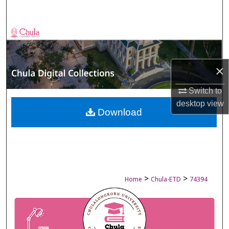
Search
Browse Collections
My Account
×
About
Switch to
desktop
view
Digital Commons Network™
Download
>
>
Home
Chula-ETD
74394