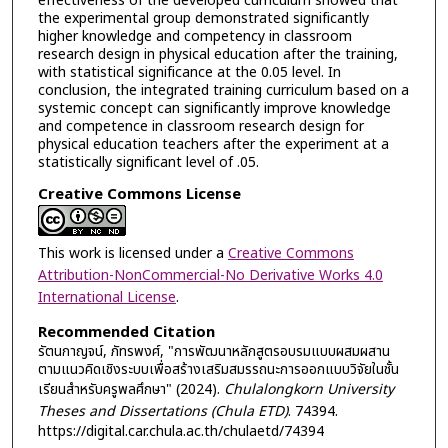
effectiveness of the developed curriculum showed that
the experimental group demonstrated significantly
higher knowledge and competency in classroom
research design in physical education after the training,
with statistical significance at the 0.05 level. In
conclusion, the integrated training curriculum based on a
systemic concept can significantly improve knowledge
and competence in classroom research design for
physical education teachers after the experiment at a
statistically significant level of .05.
Creative Commons License
This work is licensed under a
Creative Commons
Attribution-NonCommercial-No Derivative Works 4.0
International License
.
Recommended Citation
รัตนกาญจน์, ภัทรพงศ์, "การพัฒนาหลักสูตรอบรมแบบผสมผสาน
ตามแนวคิดเชิงระบบเพื่อสร้างเสริมสมรรถนะการออกแบบวิจัยในชั้น
เรียนสำหรับครูพลศึกษา" (2024).
Chulalongkorn University
Theses and Dissertations (Chula ETD)
. 74394.
https://digital.car.chula.ac.th/chulaetd/74394