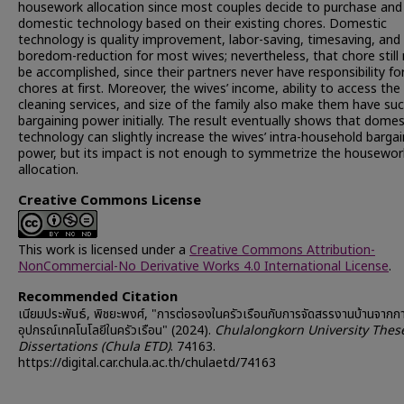
housework allocation since most couples decide to purchase and
domestic technology based on their existing chores. Domestic
technology is quality improvement, labor-saving, timesaving, and
boredom-reduction for most wives; nevertheless, that chore still
be accomplished, since their partners never have responsibility fo
chores at first. Moreover, the wives’ income, ability to access the
cleaning services, and size of the family also make them have suc
bargaining power initially. The result eventually shows that domes
technology can slightly increase the wives’ intra-household bargai
power, but its impact is not enough to symmetrize the housewor
allocation.
Creative Commons License
This work is licensed under a
Creative Commons Attribution-
NonCommercial-No Derivative Works 4.0 International License
.
Recommended Citation
เนียมประพันธ์, พิชยะพงศ์, "การต่อรองในครัวเรือนกับการจัดสรรงานบ้านจากกา
อุปกรณ์เทคโนโลยีในครัวเรือน" (2024).
Chulalongkorn University Thes
Dissertations (Chula ETD)
. 74163.
https://digital.car.chula.ac.th/chulaetd/74163