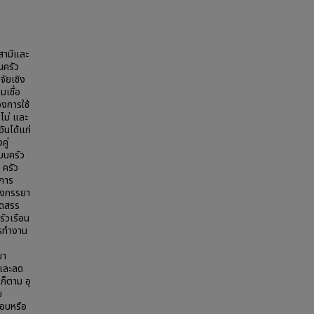
งสามีและ
นครัว
ัยเชิง
มเชื่อ
งการใช้
อไม่ และ
ันได้แก่
คู่
แบบครัว
 ครัว
ตการ
ของภรรยา
จัดสรร
ัวเรือน
ารทำงาน
ยา
 และลด
ก็ตาม อุ
ย
ชอบหรือ