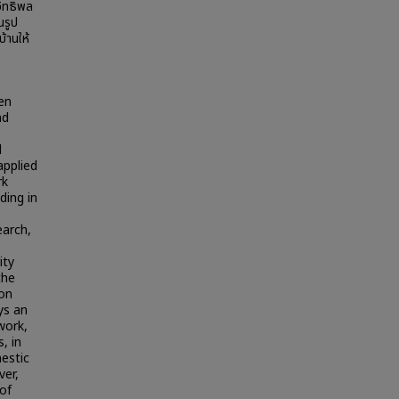
อิทธิพล
นรูป
้านให้
en
nd
d
applied
rk
ding in
earch,
ity
the
ion
ys an
work,
, in
estic
ver,
of