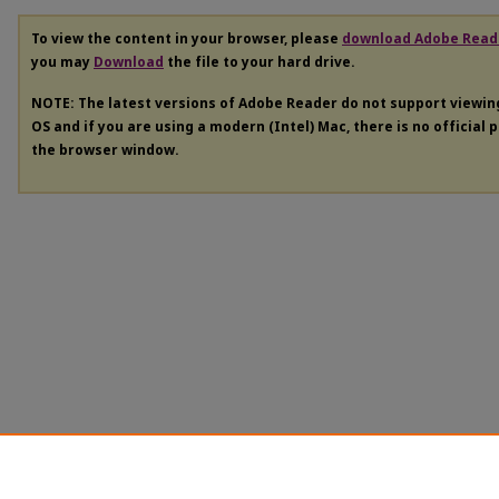
To view the content in your browser, please
download Adobe Read
you may
Download
the file to your hard drive.
NOTE: The latest versions of Adobe Reader do not support viewi
OS and if you are using a modern (Intel) Mac, there is no official 
the browser window.