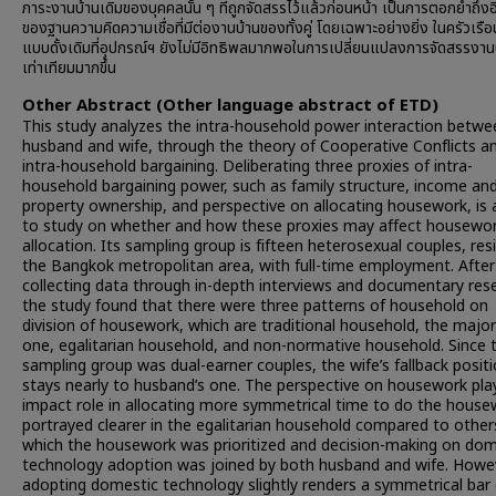
ภาระงานบ้านเดิมของบุคคลนั้น ๆ ที่ถูกจัดสรรไว้แล้วก่อนหน้า เป็นการตอกย้ำถึง
ของฐานความคิดความเชื่อที่มีต่องานบ้านของทั้งคู่ โดยเฉพาะอย่างยิ่ง ในครัวเรือ
แบบดั้งเดิมที่อุปกรณ์ฯ ยังไม่มีอิทธิพลมากพอในการเปลี่ยนแปลงการจัดสรรงานบ
เท่าเทียมมากขึ้น
Other Abstract (Other language abstract of ETD)
This study analyzes the intra-household power interaction betwe
husband and wife, through the theory of Cooperative Conflicts a
intra-household bargaining. Deliberating three proxies of intra-
household bargaining power, such as family structure, income an
property ownership, and perspective on allocating housework, is 
to study on whether and how these proxies may affect housewo
allocation. Its sampling group is fifteen heterosexual couples, resi
the Bangkok metropolitan area, with full-time employment. After
collecting data through in-depth interviews and documentary res
the study found that there were three patterns of household on
division of housework, which are traditional household, the major
one, egalitarian household, and non-normative household. Since 
sampling group was dual-earner couples, the wife’s fallback posit
stays nearly to husband’s one. The perspective on housework pla
impact role in allocating more symmetrical time to do the house
portrayed clearer in the egalitarian household compared to others
which the housework was prioritized and decision-making on dom
technology adoption was joined by both husband and wife. Howe
adopting domestic technology slightly renders a symmetrical bar 