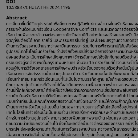
DOI
10.58837/CHULA.THE.2024.1196
Abstract
การศึกษาชิ้นนี้มีวัตถุประสงค์เพื่อศึกษาการปฏิสัมพันธ์ทางอำนาจในครัวเรือนขอ
ภรรยาผ่านตัวแบบครัวเรือน Cooperative Conflicts และแนวคิดการต่อรองใ
เรือน โดยพิจารณาอำนาจต่อรองจากปัจจัยสามมิติ อย่างโครงสร้างครอบครัว ปัจจ
วัตถุที่จับต้องได้ อาทิ รายได้ และกรรมสิทธิ์ในที่อยู่ และปัจจัยเชิงฐานความคิดควา
ด้านการจัดสรรงานบ้านระหว่างสามีและภรรยา ร่วมกับการพิจารณาปฏิสัมพันธ์ขอ
อุปกรณ์เทคโนโลยีในครัวเรือน ว่าปัจจัยทั้งหมดนี้ส่งผลต่อการจัดสรรงานบ้านหรื
ส่งผลอย่างไร เป็นการศึกษาเชิงคุณภาพ ใช้การสัมภาษณ์เชิงลึกกับกลุ่มตัวอย่าง อ
ครอบครัวคู่รักต่างเพศในกรุงเทพมหานคร จำนวน 15 ครัวเรือนที่ทำงานประจำทั้ง
ควบคู่กับการวิจัยเอกสารผลการศึกษาพบว่า ครัวเรือนของกลุ่มตัวอย่างนั้นมีรูป
เรือนจากการจัดสรรงานบ้านสามรูปแบบ คือ ครัวเรือนแบบดั้งเดิมซึ่งพบมากที่สุด
เรือนเท่าเทียม และครัวเรือนแบบที่ไม่เป็นไปตามบรรทัด-ฐาน เมื่อกำหนดขอบเข
ศึกษาและกลุ่มตัวอย่างที่มีรายได้ทั้งสามีและภรรยาเพื่อฉายภาพอำนาจต่อรอง
ด้านนี้ที่ใกล้เคียงกับสามี ทำให้เห็นว่าปัจจัยด้านความคิดความเชื่อมีอิทธิพลในการ
งานบ้านในครัวเรือน ภายใต้บริบทของโครงสร้างครอบครัวที่แตกต่างกันไป โดยคร
แบบเท่าเทียมนั้นมีเกณฑ์การจัดสรรงานบ้านที่ชัดเจนกว่า และให้ความสำคัญในก
บ้านมากกว่าครัวเรือนรูปแบบอื่น โดยเฉพาะกระบวนการตัดสินใจเลือกซื้ออุปกรณ์
เทคโนโลยีในครัวเรือนนั้นเป็นแบบร่วม มีการปรึกษาหารือกันระหว่างสามีและภรร
สำหรับการใช้งานอุปกรณ์ฯ สามารถช่วยเพิ่มคุณภาพงานบ้าน ผ่อนแรง ลดเวลา
ทอนความน่าเบื่อของงานบ้านได้ ซึ่งเป็นผลดีต่ออำนาจต่อรองของภรรยา อย่างไร
ปกรณ์ฯ ส่งผลต่อความเท่าเทียมในการจัดสรรงานบ้านระหว่างสามีและภรรยาน้อ
เนื่องจากการตัดสินใจเลือกซื้อและใช้อุปกรณ์ฯ ใด ๆ มักตั้งอยู่บนฐานความรับผิด