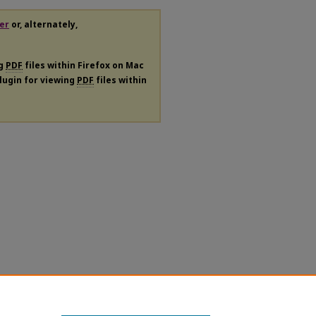
er
or, alternately,
ng
PDF
files within Firefox on Mac
plugin for viewing
PDF
files within