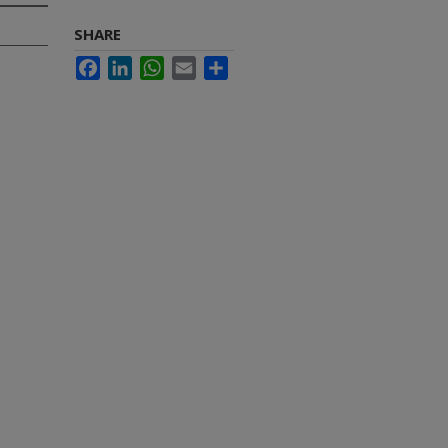
SHARE
Facebook
LinkedIn
WhatsApp
Email
Share