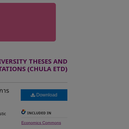
ERSITY THESES AND
TATIONS (CHULA ETD)
กการ
Download
INCLUDED IN
stic
Economics Commons