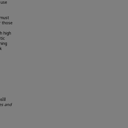
 use
 must
r those
h high
tic
ning
k
รใช้
es and