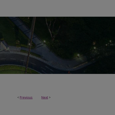
<
Previous
Next
>