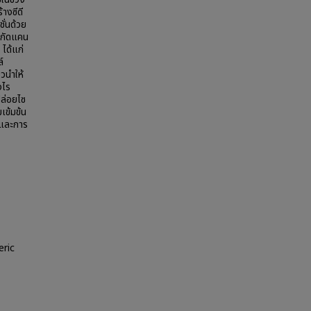
้างซีดี
ั่นด้วย
รสกัดแคน
ได้แก่
์
วนำให้
งไร
ล่อยไซ
เข้มข้น
ันและการ
eric