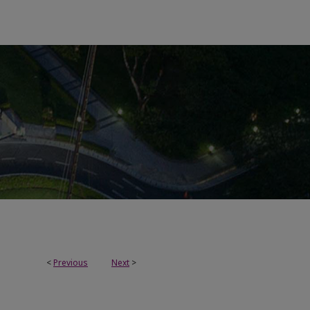
<
Previous
Next
>