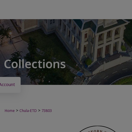
Account
>
>
Home
Chula-ETD
73803