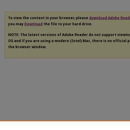
To view the content in your browser, please
download Adobe Read
you may
Download
the file to your hard drive.
NOTE: The latest versions of Adobe Reader do not support viewi
OS and if you are using a modern (Intel) Mac, there is no official 
the browser window.