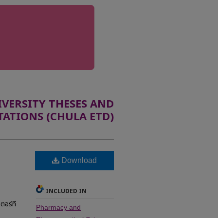
ERSITY THESES AND
TATIONS (CHULA ETD)
Download
INCLUDED IN
ตอร์ที
Pharmacy and