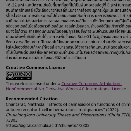
16-22 µM และมีความเข้มข้นที่มากที่สุดที่ไม่เป็นพิษต่อเซลล์อยู่ที่ 8 µM ในการสร
สิบเก้าคาร์ทีเซลล์ เม็ดเลือดขาวทีเซลล์ที่แยกจากเลือดจะถูกกระตุ้นและแทรนสดักช
รีโทรไวรัลเวคเตอร์ที่ประกอบไปด้วยยีนของซีดีสิบเก้าคาร์ ผลการวิจัยพบว่า สา
นาบิไดออลไม่ส่งผลต่อการแสดงออกของทรานส์ยีน รวมถึงลักษณะทางภูมิคุ้มกัน 
ชนิดของเซลล์เม็ดเลือดขาวทีเซลล์และเซลล์หน่วยความจำของซีดีสิบเก้าคาร์ทีเซลล
อย่างไรก็ตาม สารสกัดแคนนาบิไดออลมีฤทธิ์ยับยั้งการเพิ่มจำนวนเซลล์โดยเหนี่ย
เกิดอะพ็อพโทซิสซึ่งเห็นได้จากการเพิ่มขึ้นของ Sub-G1 ในวัฏจักรของเซลล์ อย่า
ก็ตาม สารสกัดแคนนาบิไดออลไม่ส่งผลต่อความสามารถในการฆ่ามะเร็งและการป
โตไคน์ของซีดีสิบเก้าคาร์ทีเซลล์ สามารถสรุปได้ว่าสารสกัดแคนนาบิไดออลในความ
ที่ไม่เป็นพิษต่อเซลล์ส่งผลต่อการเพิ่มจำนวนแต่ไม่ส่งผลต่อลักษณะทางภูมิคุ้มก
ทำงานในการฆ่าเซลล์มะเร็งของซีดีสิบเก้าคาร์ทีเซลล์
Creative Commons License
This work is licensed under a
Creative Commons Attribution-
NonCommercial-No Derivative Works 4.0 International License
.
Recommended Citation
Chantarat, Natthida, "Effects of cannabidiol on functions of chim
antigen receptor t cell in hematologic malignancies" (2022).
Chulalongkorn University Theses and Dissertations (Chula ETD)
.
73803.
https://digital.car.chula.ac.th/chulaetd/73803