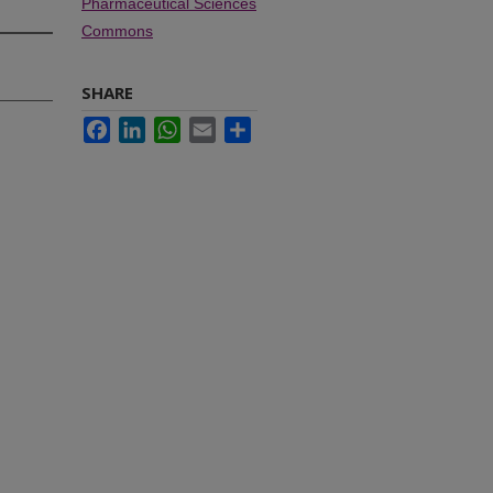
Pharmaceutical Sciences
Commons
SHARE
Facebook
LinkedIn
WhatsApp
Email
Share