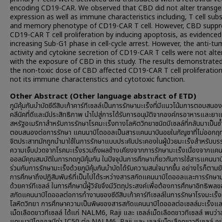
encoding CD19-CAR. We observed that CBD did not alter transg
expression as well as immune characteristics including, T cell subs
and memory phenotype of CD19-CAR T cell. However, CBD suppr
CD19-CAR T cell proliferation by inducing apoptosis, as evidenced
increasing Sub-G1 phase in cell-cycle arrest. However, the anti-tu
activity and cytokine secretion of CD19-CAR T cells were not alte
with the exposure of CBD in this study. The results demonstrate
the non-toxic dose of CBD affected CD19-CAR T cell proliferatio
not its immune characteristics and cytotoxic function.
Other Abstract (Other language abstract of ETD)
ภูมิคุ้มกันบำบัดซีดีสิบเก้าคาร์ทีเซลล์เป็นการรักษามะเร็งที่มีแนวโน้มการตอบสนอ
คลีนิคที่ดีและมีประสิทธิภาพ นำไปสู่การได้รับการอนุมัติจากองค์กรอาหารและยาแ
สหรัฐอเมริกาสำหรับการรักษาโรคมะเร็งทางโลหิตวิทยาชนิดบีเซลล์ที่กลับมาเป็นซ้
ตอบสนองต่อการรักษา แคนนาบิไดออลเป็นสารแคนนาบินอยในกัญชาที่ไม่ออกฤท
จิตประสาทมักถูกนำมาใช้ในการรักษาแบบประคับประคองในผู้ป่วยมะเร็งสำหรับบ
ความเจ็บปวดจากโรคมะเร็งรวมถึงผลข้างเคียงจากการรักษามะเร็งเนื่องจากแคน
ออลมีคุณสมบัติในการกดภูมิคุ้มกัน ในปัจจุบันการศึกษาเกี่ยวกับการใช้สารแคนนา
ร่วมกับการรักษามะเร็งด้วยภูมิคุ้มกันบำบัดได้รับความสนใจมากขึ้น อย่างไรก็ตามยั
การศึกษาถึงปฏิสัมพันธ์ที่เป็นไปได้ระหว่างสารสกัดแคนนาบิไดออลและการรักษาม
ด้วยคาร์ทีเซลล์ ในการศึกษานี้ผู้วิจัยจึงมีวัตถุประสงค์เพื่อต้องการศึกษาอิทธิพ
สกัดแคนนาบิไดออลต่อการทำงานของซีดีสิบเก้าคาร์ทีเซลล์ในการรักษาโรงมะเร็
โลหิตวิทยา การศึกษาความเป็นพิษของสารสกัดแคนนาบิไดออลต่อเซลล์มะเร็งแล
เม็ดเลือดขาวทีเซลล์ ได้แก่ NALM6, Raji และ เซลล์เม็ดเลือดขาวทีเซลล์ พบว่า
แคนนาบิไดออลมีค่า IC50 ต่อ NALM6, Raji และ เซลล์เม็ดเลือดขาวทีเซลล์ อยู