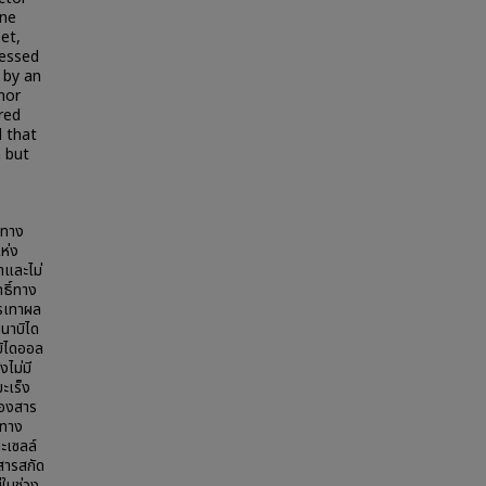
ene
et,
essed
 by an
mor
red
d that
n but
งทาง
ห่ง
ำและไม่
ธิ์ทาง
รรเทาผล
นาบิได
บิไดออล
งไม่มี
ะเร็ง
ลของสาร
งทาง
ะเซลล์
สารสกัด
่ในช่วง