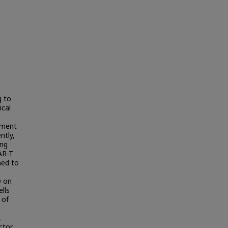
g to
ical
tment
ntly,
ing
AR-T
med to
D on
ells
 of
,
ctor