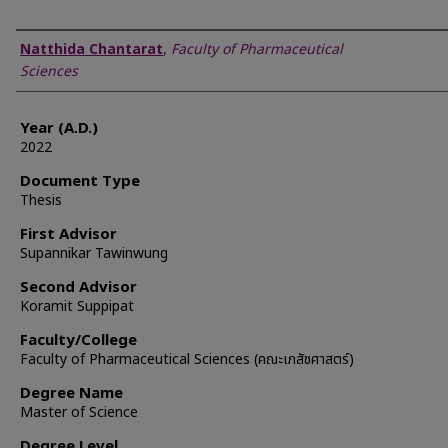
Author
Natthida Chantarat
,
Faculty of Pharmaceutical
Sciences
Year (A.D.)
2022
Document Type
Thesis
First Advisor
Supannikar Tawinwung
Second Advisor
Koramit Suppipat
Faculty/College
Faculty of Pharmaceutical Sciences (คณะเภสัชศาสตร์)
Degree Name
Master of Science
Degree Level