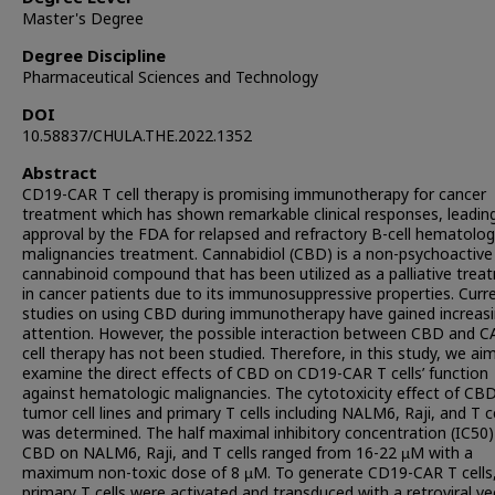
Master's Degree
Degree Discipline
Pharmaceutical Sciences and Technology
DOI
10.58837/CHULA.THE.2022.1352
Abstract
CD19-CAR T cell therapy is promising immunotherapy for cancer
treatment which has shown remarkable clinical responses, leadin
approval by the FDA for relapsed and refractory B-cell hematolog
malignancies treatment. Cannabidiol (CBD) is a non-psychoactive
cannabinoid compound that has been utilized as a palliative trea
in cancer patients due to its immunosuppressive properties. Curre
studies on using CBD during immunotherapy have gained increas
attention. However, the possible interaction between CBD and C
cell therapy has not been studied. Therefore, in this study, we ai
examine the direct effects of CBD on CD19-CAR T cells’ function
against hematologic malignancies. The cytotoxicity effect of CB
tumor cell lines and primary T cells including NALM6, Raji, and T c
was determined. The half maximal inhibitory concentration (IC50)
CBD on NALM6, Raji, and T cells ranged from 16-22 µM with a
maximum non-toxic dose of 8 µM. To generate CD19-CAR T cells
primary T cells were activated and transduced with a retroviral ve