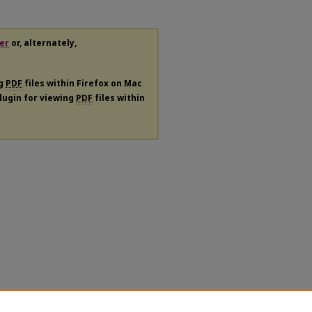
er
or, alternately,
ng
PDF
files within Firefox on Mac
plugin for viewing
PDF
files within