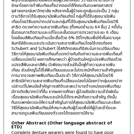
พฤติกรรมสุขอนามัยฟันเทียมผู้ป่วยทั้งหมด 53 คนที่เข้ามารับการ
รักษาโดยการทำฟันเทียมทั้งปากถอดได้ที่คณะทันตแพทยศาสตร์
จุฬาลงกรณ์มหาวิทยาลัย หลังจากนั้นผู้ป่วยจะถูกสุ่มแบ่งเป็น 2 กลุ่ม
ตามวิธีการได้รับสุขอนามัยฟันเทียมดังนี้ กลุ่มที่ได้รับสุขอนามัยฟัน
เทียมโดยวิธีบอกปากเปล่าและกลุ่มที่ได้รับสุขอนามัยฟันเทียมโดยวิธี
สาธิต ตรวจค่าความสะอาดฟันเทียม (ทั้งหมดจำนวน 64 ชิ้น) 2 ครั้งใน
ขั้นตอนการติดตามและแก้ไขและขั้นตอนการตรวจตามระยะ 6 เดือน
โดยย้อมสีฟันเทียมด้านเนื่อเยื่อด้วย 6% อีรีโทรซินเพื่อให้เห็นคราบจุล
ลินทรีย์ชัดเจนและประเมินความสะอาดฟันเทียมโดยใช้เกณฑ์ของ
Schubert and Schubert ใช้สถิติทดสอบทีอิสระในการเปรียบเทียบ
วิธีการให้สุขอนามัยฟันเทียมที่แตกต่างกันกับค่าความสะอาดฟันเทียมที่
เปลี่ยนแปลงไป ผลการศึกษาพบว่า ผู้ป่วยส่วนใหญ่แปรงฟันเทียมด้วย
แปรงสีฟันและยาสีฟัน มีเพียงบางส่วนใช้เม็ดฟู่ทำความสะอาดฟัน
เทียม ส่วนใหญ่ไม่ได้ใส่ฟันเทียมนอนและไม่ตระหนักถึงความสำคัญของ
การมาตรวจสภาพฟันเทียมเป็นประจำ วิธีการให้สุขอนามัยโดยวิธี
สาธิตมีค่าความสะอาดฟันเทียมที่เปลี่ยนแปลงไปน้อยกว่ากลุ่มบอกปาก
เปล่าแต่ไม่พบนัยสำคัญทางสถิติและพบว่าบางตำแหน่งของฟันเทียม
มีการติดสีมากกว่าที่อื่น จากผลการศึกษา ผู้ป่วยยังมีความเข้าใจผิดใน
เรื่องสุขอนามัยฟันเทียมและมักไม่ได้ตระหนักถึงความสำคัญ ดังนั้น
ทันตแพทย์ควรจะให้ความสำคัญในการให้สุขอนามัยฟันเทียมและเลือก
วิธีให้สุขอนามัยฟันเทียมให้เหมาะสมกับผู้ป่วยเพื่อให้ผู้ป่วยเข้าใจและ
สามารถดูแลฟันเทียมของตัวเองได้ตลอดการใช้งาน
Other Abstract (Other language abstract of
ETD)
Complete denture wearers were found to have poor