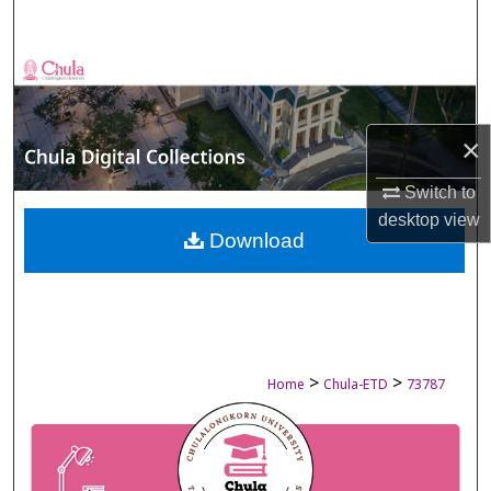
Search
Browse Collections
My Account
×
About
Switch to
desktop
view
Digital Commons Network™
Download
>
>
Home
Chula-ETD
73787