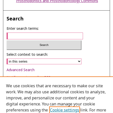
Prosthodontics and Prosthodontology Commons
Search
Enter search terms:
Select context to search:
Advanced Search
Notify me via email or
RSS
We use cookies that are necessary to make our site
Browse
work. We may also use additional cookies to analyze,
improve, and personalize our content and your
Collections
digital experience. You can manage your cookie
Disciplines
preferences using the
Cookie settings
link. For more
Authors