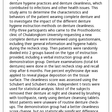
denture hygiene practices and denture cleanliness, which
contributed to infections and other health issues. This
study aims to determine the characteristics and
behaviors of the patient wearing complete denture and
to investigate the impact of the different denture
hygiene instruction methods on denture cleanliness.
Fifty-three participants who came to the Prosthodontic
clinic of Chulalongkorn University requesting a new
complete denture were interviewed using questionnaire,
including their general information and hygiene habits
during the recheck step. Then patients were randomly
divided into 2 groups based on the type of instruction
provided, including a verbal instruction group and a
demonstration group. Denture examinations (total 64
dentures) were done in the last recheck step and recall
step after 6 months. Five percent erythrosine dye was
applied to reveal plaque deposition on the tissue
surface. The cleanliness score was assessed using the
Schubert and Schubert index. Independent t-tests were
used for statistical analysis. Most of the subjects
removed their denture at night and cleaned by brushing
with toothpaste, rarely using denture cleansing tablets.
Most patients were unaware of routine denture check-
ups. The demonstration group had a better cleanliness
score change, but no statistically significant difference