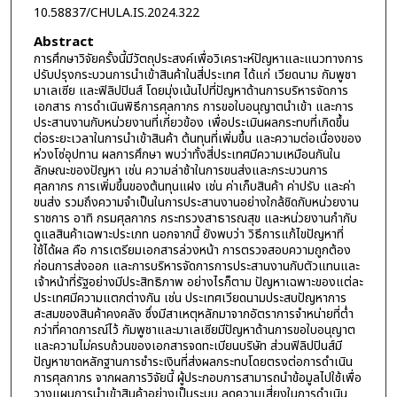
10.58837/CHULA.IS.2024.322
Abstract
การศึกษาวิจัยครั้งนี้มีวัตถุประสงค์เพื่อวิเคราะห์ปัญหาและแนวทางการ
ปรับปรุงกระบวนการนำเข้าสินค้าในสี่ประเทศ ได้แก่ เวียดนาม กัมพูชา
มาเลเซีย และฟิลิปปินส์ โดยมุ่งเน้นไปที่ปัญหาด้านการบริหารจัดการ
เอกสาร การดำเนินพิธีการศุลกากร การขอใบอนุญาตนำเข้า และการ
ประสานงานกับหน่วยงานที่เกี่ยวข้อง เพื่อประเมินผลกระทบที่เกิดขึ้น
ต่อระยะเวลาในการนำเข้าสินค้า ต้นทุนที่เพิ่มขึ้น และความต่อเนื่องของ
ห่วงโซ่อุปทาน ผลการศึกษา พบว่าทั้งสี่ประเทศมีความเหมือนกันใน
ลักษณะของปัญหา เช่น ความล่าช้าในการขนส่งและกระบวนการ
ศุลกากร การเพิ่มขึ้นของต้นทุนแฝง เช่น ค่าเก็บสินค้า ค่าปรับ และค่า
ขนส่ง รวมถึงความจำเป็นในการประสานงานอย่างใกล้ชิดกับหน่วยงาน
ราชการ อาทิ กรมศุลกากร กระทรวงสาธารณสุข และหน่วยงานกำกับ
ดูแลสินค้าเฉพาะประเภท นอกจากนี้ ยังพบว่า วิธีการแก้ไขปัญหาที่
ใช้ได้ผล คือ การเตรียมเอกสารล่วงหน้า การตรวจสอบความถูกต้อง
ก่อนการส่งออก และการบริหารจัดการการประสานงานกับตัวแทนและ
เจ้าหน้าที่รัฐอย่างมีประสิทธิภาพ อย่างไรก็ตาม ปัญหาเฉพาะของแต่ละ
ประเทศมีความแตกต่างกัน เช่น ประเทศเวียดนามประสบปัญหาการ
สะสมของสินค้าคงคลัง ซึ่งมีสาเหตุหลักมาจากอัตราการจำหน่ายที่ต่ำ
กว่าที่คาดการณ์ไว้ กัมพูชาและมาเลเซียมีปัญหาด้านการขอใบอนุญาต
และความไม่ครบถ้วนของเอกสารจดทะเบียนบริษัท ส่วนฟิลิปปินส์มี
ปัญหาขาดหลักฐานการชำระเงินที่ส่งผลกระทบโดยตรงต่อการดำเนิน
การศุลกากร จากผลการวิจัยนี้ ผู้ประกอบการสามารถนำข้อมูลไปใช้เพื่อ
วางแผนการนำเข้าสินค้าอย่างเป็นระบบ ลดความเสี่ยงในการดำเนิน