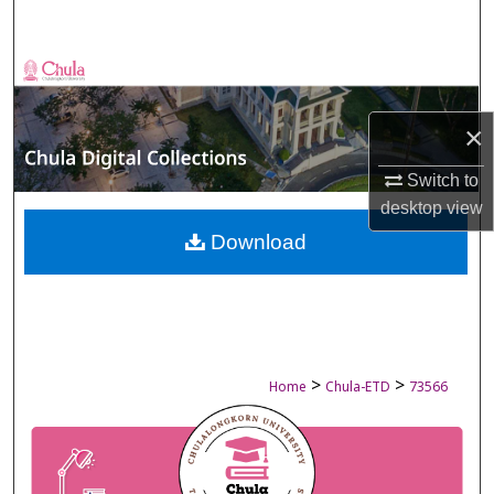
Search
Browse Collections
My Account
×
Switch to
About
desktop
view
Digital Commons Network™
Download
>
>
Home
Chula-ETD
73566