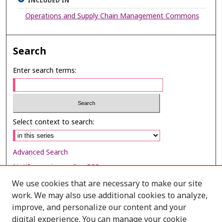
INCLUDED IN
Operations and Supply Chain Management Commons
Search
Enter search terms:
Select context to search:
Advanced Search
Notify me via email or
RSS
We use cookies that are necessary to make our site
Browse
work. We may also use additional cookies to analyze,
Collections
improve, and personalize our content and your
digital experience. You can manage your cookie
Disciplines