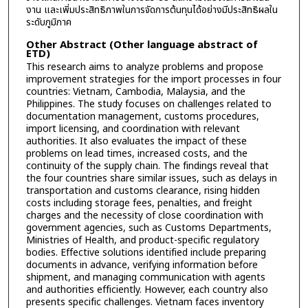
งาน และเพิ่มประสิทธิภาพในการจัดการต้นทุนได้อย่างมีประสิทธิผลใน
ระดับภูมิภาค
Other Abstract (Other language abstract of
ETD)
This research aims to analyze problems and propose
improvement strategies for the import processes in four
countries: Vietnam, Cambodia, Malaysia, and the
Philippines. The study focuses on challenges related to
documentation management, customs procedures,
import licensing, and coordination with relevant
authorities. It also evaluates the impact of these
problems on lead times, increased costs, and the
continuity of the supply chain. The findings reveal that
the four countries share similar issues, such as delays in
transportation and customs clearance, rising hidden
costs including storage fees, penalties, and freight
charges and the necessity of close coordination with
government agencies, such as Customs Departments,
Ministries of Health, and product-specific regulatory
bodies. Effective solutions identified include preparing
documents in advance, verifying information before
shipment, and managing communication with agents
and authorities efficiently. However, each country also
presents specific challenges. Vietnam faces inventory