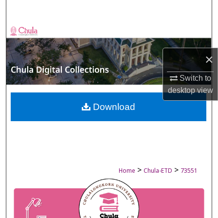
Search
Browse Collections
×
My Account
Switch to
About
desktop
view
Digital Commons Network™
Download
>
>
Home
Chula-ETD
73551