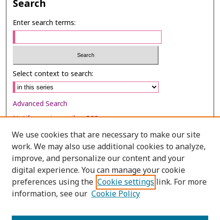
Search
Enter search terms:
Select context to search:
Advanced Search
Notify me via email or
RSS
We use cookies that are necessary to make our site
Browse
work. We may also use additional cookies to analyze,
Collections
improve, and personalize our content and your
digital experience. You can manage your cookie
Disciplines
preferences using the
Cookie settings
link. For more
Authors
information, see our
Cookie Policy
Author Corner