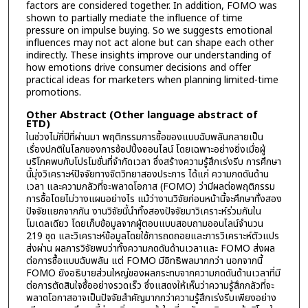
factors are considered together. In addition, FOMO was
shown to partially mediate the influence of time
pressure on impulse buying. So we suggests emotional
influences may not act alone but can shape each other
indirectly. These insights improve our understanding of
how emotions drive consumer decisions and offer
practical ideas for marketers when planning limited-time
promotions.
Other Abstract (Other language abstract of
ETD)
ในช่วงไม่กี่ปีที่ผ่านมา พฤติกรรมการซื้อของแบบฉับพลันกลายเป็น
เรื่องปกติในโลกของการช้อปปิ้งออนไลน์ โดยเฉพาะอย่างยิ่งเมื่อผู้
บริโภคพบกับโปรโมชั่นที่จำกัดเวลา ซึ่งสร้างความรู้สึกเร่งรีบ การศึกษา
นี้มุ่งวิเคราะห์ปัจจัยทางจิตวิทยาสองประการ ได้แก่ ความกดดันด้าน
เวลา และความกลัวที่จะพลาดโอกาส (FOMO) ว่ามีผลต่อพฤติกรรม
การซื้อโดยไม่วางแผนอย่างไร แม้ว่างานวิจัยก่อนหน้านี้จะศึกษาทั้งสอง
ปัจจัยแยกจากกัน งานวิจัยนี้นำทั้งสองปัจจัยมาวิเคราะห์ร่วมกันใน
โมเดลเดียว โดยเก็บข้อมูลจากผู้ตอบแบบสอบถามออนไลน์จำนวน
219 ชุด และวิเคราะห์ข้อมูลโดยใช้การถดถอยและการวิเคราะห์ตัวแปร
ส่งผ่าน ผลการวิจัยพบว่าทั้งความกดดันด้านเวลาและ FOMO ส่งผล
ต่อการซื้อแบบฉับพลัน แต่ FOMO มีอิทธิพลมากกว่า นอกจากนี้
FOMO ยังอธิบายส่วนใหญ่ของผลกระทบจากความกดดันด้านเวลาที่มี
ต่อการตัดสินใจซื้ออย่างรวดเร็ว ซึ่งแสดงให้เห็นว่าความรู้สึกกลัวที่จะ
พลาดโอกาสอาจเป็นปัจจัยสำคัญมากกว่าความรู้สึกเร่งรีบเพียงอย่าง