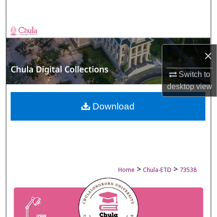
Search
Browse Collections
×
My Account
Switch to
About
desktop
view
Digital Commons Network™
Download
>
>
Home
Chula-ETD
73538