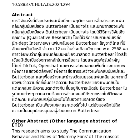
10.58837/CHULA.IS.2024.294
Abstract
การวิจัยครั้งนี้มีจุดประสงค์เพื่อศึกษาพฤติกรรมการสื่อสารของแฟน
คลับกลุ่มมัมหมีของ Butterbear เป็นอย่างไร และบทบาทของแฟน
คลับกลุ่มมัมหมีของ Butterbear เป็นอย่างไร โดยใช้วิธีการวิจัยเชิง
คุณภาพ (Qualitative Research) โดยใช้วิธีการสัมภาษณ์เชิงลึก
(In-dept Interview) แฟนคลับของ Butterbear สัญชาติไทย ที่มี
ลักษณะเป็นมัมหมี จำนวน 12 คน ในช่วงเดือนมิถุนายน พ.ศ. 2568 ผล
การวิจัยพบว่ากลุ่มแฟนคลับมัมหมีของมาสคอต Butterbear ใช้วิธีโซ
เชียลมีเดียเป็นช่องทางหลักในการสื่อสาร โดยแพลตฟอร์มสำคัญ
ได้แก่ TikTok, Openchat และการแสดงออกบนพื้นที่ทางกายภาพ
เพื่อการแสดงอัตลักษณ์ เพื่อการสื่อสารระหว่างแฟนคลับมัมหมีและ
Butterbear และเพื่อสร้างและธำรงวัฒนธรรมแฟนคลับ นอกจากนี้
ยังพบว่าความลึกซึ้งในการตีความ Butterbear ของแฟนคลับใน
แต่ละกลุ่มจะมีความแตกต่างกัน ขึ้นอยู่กับการเปิดรับ Butterbear ใน
รูปแบบต่างๆ ตามความต้องการส่วนบุคคลที่ยังขาดหายในชีวิตของ
แต่ละคน แฟนคลับกลุ่มมัมหมีไม่ได้มองคาแรกเตอร์ของ
Butterbear เป็นเพียงแค่คาแรกเตอร์ทั่วไป แต่ยังมองลึกไปถึง
ความเป็นมนุษย์ของบุคคลผู้สวมบทบาท Butterbear
Other Abstract (Other language abstract of
ETD)
This research aims to study The Communication
Behavior and Roles of ‘Mommy Fans’ of The mascot