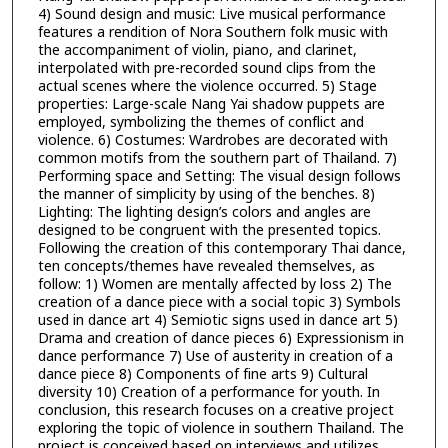
4) Sound design and music: Live musical performance
features a rendition of Nora Southern folk music with
the accompaniment of violin, piano, and clarinet,
interpolated with pre-recorded sound clips from the
actual scenes where the violence occurred. 5) Stage
properties: Large-scale Nang Yai shadow puppets are
employed, symbolizing the themes of conflict and
violence. 6) Costumes: Wardrobes are decorated with
common motifs from the southern part of Thailand. 7)
Performing space and Setting: The visual design follows
the manner of simplicity by using of the benches. 8)
Lighting: The lighting design’s colors and angles are
designed to be congruent with the presented topics.
Following the creation of this contemporary Thai dance,
ten concepts/themes have revealed themselves, as
follow: 1) Women are mentally affected by loss 2) The
creation of a dance piece with a social topic 3) Symbols
used in dance art 4) Semiotic signs used in dance art 5)
Drama and creation of dance pieces 6) Expressionism in
dance performance 7) Use of austerity in creation of a
dance piece 8) Components of fine arts 9) Cultural
diversity 10) Creation of a performance for youth. In
conclusion, this research focuses on a creative project
exploring the topic of violence in southern Thailand. The
project is conceived based on interviews and utilizes