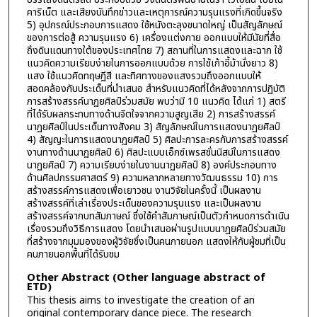
คาริเน็ต และเสียงบันทึกข่าวและเหตุการณ์ความรุนแรงที่เกิดขึ้นจริง
5) อุปกรณ์ประกอบการแสดง ใช้หนังตะลุงขนาดใหญ่ เป็นสัญลักษณ์
ของการต่อสู้ ความรุนแรง 6) เครื่องแต่งกาย ออกแบบให้มีนัยที่สื่อ
ถึงดินแดนทางใต้ของประเทศไทย 7) สถานที่ในการแสดงและฉาก ใช้
แนวคิดความเรียบง่ายในการออกแบบด้วย การใช้เก้าอี้ม้านั่งยาว 8)
แสง ใช้แนวคิดทฤษฎีสี และทิศทางของแสงรวมถึงออกแบบให้
สอดคล้องกับประเด็นที่นำเสนอ สำหรับแนวคิดที่ได้หลังจากการปฏิบัติ
การสร้างสรรค์นาฏยศิลป์ร่วมสมัย พบว่ามี 10 แนวคิด ได้แก่ 1) สตรี
ที่ได้รับผลกระทบทางด้านจิตใจจากความสูญเสีย 2) การสร้างสรรค์
นาฏยศิลป์ในประเด็นทางสังคม 3) สัญลักษณ์ในการแสดงนาฏยศิลป์
4) สัญญะในการแสดงนาฏยศิลป์ 5) ศิลปะการละครกับการสร้างสรรค์
งานทางด้านนาฏยศิลป์ 6) ศิลปะแบบเอ็กซ์เพรสชั่นนิสม์ในการแสดง
นาฏยศิลป์ 7) ความเรียบง่ายในงานนาฏยศิลป์ 8) องค์ประกอบทาง
ด้านศิลปกรรมศาสตร์ 9) ความหลากหลายทางวัฒนธรรม 10) การ
สร้างสรรค์การแสดงเพื่อเยาวชน งานวิจัยในครั้งนี้ เป็นผลงาน
สร้างสรรค์ที่เล่าเรื่องประเด็นของความรุนแรง และเป็นผลงาน
สร้างสรรค์จากบทสัมภาษณ์ ซึ่งใช้คำสัมภาษณ์เป็นตัวกำหนดการดำเนิน
เรื่องรวมถึงวิธีการแสดง โดยนำเสนอผ่านรูปแบบนาฏยศิลป์ร่วมสมัย
ที่สร้างจากมุมมองของผู้วิจัยซึ่งเป็นคนภายนอก แสดงให้กับผู้ชมที่เป็น
คนภายนอกพื้นที่ได้รับชม
Other Abstract (Other language abstract of
ETD)
This thesis aims to investigate the creation of an
original contemporary dance piece. The research