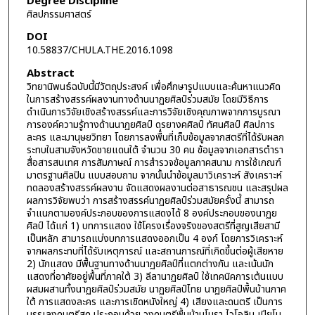
Degree Discipline
ศิลปกรรมศาสตร์
DOI
10.58837/CHULA.THE.2016.1098
Abstract
วิทยานิพนธ์ฉบับนี้มีวัตถุประสงค์ เพื่อศึกษารูปแบบและค้นหาแนวคิด
ในการสร้างสรรค์ผลงานทางด้านนาฏยศิลป์ร่วมสมัย โดยมีวิธีการ
ดำเนินการวิจัยเชิงสร้างสรรค์และการวิจัยเชิงคุณภาพจากการบูรณา
การองค์ความรู้ทางด้านนาฏยศิลป์ ดุรยางคศิลป์ ทัศนศิลป์ ศิลปการ
ละคร และมานุษยวิทยา โดยการลงพื้นที่เก็บข้อมูลจากสตรีที่ได้รับผลก
ระทบในสามจังหวัดชายแดนใต้ จำนวน 30 คน ข้อมูลจากเอกสารตำรา
สื่อสารสนเทศ การสัมภาษณ์ การสำรวจข้อมูลภาคสนาม การใช้เกณฑ์
มาตรฐานศิลปิน แบบสอบถาม จากนั้นนำข้อมูลมาวิเคราะห์ สังเคราะห์
ทดลองสร้างสรรค์ผลงาน จัดแสดงผลงานต่อสาธารณชน และสรุปผล
ผลการวิจัยพบว่า การสร้างสรรค์นาฏยศิลป์ร่วมสมัยครั้งนี้ สามารถ
จำแนกตามองค์ประกอบของการแสดงได้ 8 องค์ประกอบของนาฏย
ศิลป์ ได้แก่ 1) บทการแสดง ใช้โครงเรื่องจริงของสตรีที่สูญเสียสามี
เป็นหลัก สามารถแบ่งบทการแสดงออกเป็น 4 องก์ โดยการวิเคราะห์
จากผลกระทบที่ได้รับเหตุการณ์ และสถานการณ์ที่เกิดขึ้นต่อผู้เสียหาย
2) นักแสดง มีพื้นฐานทางด้านนาฏยศิลป์ที่แตกต่างกัน และเน้นนัก
แสดงที่อาศัยอยู่พื้นที่ภาคใต้ 3) ลีลานาฏยศิลป์ ใช้เทคนิคการเต้นแบบ
ผสมผสานทั้งนาฏยศิลป์ร่วมสมัย นาฏยศิลป์ไทย นาฏยศิลป์พื้นบ้านภาค
ใต้ การแสดงละคร และการเชิดหนังใหญ่ 4) เสียงและดนตรี เป็นการ
บรรเลงดนตรีสด ประกอบด้วย วงดนตรีพื้นบ้านโนรา ไวโอลิน เปียโน