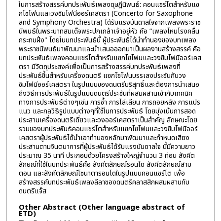
ในการสร้างสรรค์บทประพันธ์เพลงดุษฎีนิพนธ์: คอนแชร์โตสำหรับแซ
กโซโฟนและวงซิมโฟนีออร์เคสตรา (Concerto for Saxophone
and Symphony Orchestra) ได้รับแรงบันดาลใจจากเพลงพระราช
นิพนธ์ในพระบาทสมเด็จพระปกเกล้าเจ้าอยู่หัว คือ “เพลงโหมโรงคลื่น
กระทบฝั่ง" โดยในบทประพันธ์นี้ ผู้ประพันธ์ได้นำทำนองของบทเพลง
พระราชนิพนธ์มาพัฒนาและนำเสนอออกมาเป็นผลงานสร้างสรรค์ คือ
บทประพันธ์เพลงคอนแชร์โตสำหรับแซกโซโฟนและวงซิมโฟนีออร์เคส
ตรา มีวัตถุประสงค์เพื่อเป็นการสร้างสรรค์บทประพันธ์เพลงที่
ประพันธ์ขึ้นสำหรับเครื่องดนตรี แซกโซโฟนบรรเลงประชันกับวง
ซิมโฟนีออร์เคสตรา ในรูปแบบของดนตรีบริสุทธิ์และต้องการนำเสนอ
ถึงวิธีการประพันธ์ในรูปแบบดนตรีประชันที่ผสมผสานเข้ากับเทคนิค
ทางการประพันธ์ต่างๆเช่น การซ้ำ การไล่เลียน การถอยหลัง การแปร
แนว และกลวิธีรูปแบบต่างๆที่ใช้ในการประพันธ์ โดยมุ่งเน้นการสอด
ประสานเครื่องดนตรีเดี่ยวและวงออร์เคสตราเป็นสำคัญ ลักษณะโดย
รวมของบทประพันธ์คอนแชร์โตสำหรับแซกโซโฟนและวงซิมโฟนีออร์
เคสตราผู้ประพันธ์ได้นำเอาทำนองหลักมาพัฒนาและกำหนดเสียง
ประสานตามจินตนาการที่ผู้ประพันธ์ได้รับแรงบันดาลใจ นี้มีความยาว
ประมาณ 35 นาที ประกอบด้วยโครงสร้างใหญ่จำนวน 3 ท่อน สังคีต
ลักษณ์ที่ใช้ในบทประพันธ์คือ สังคีตลักษณ์รอนโด สังคีตลักษณ์สาม
ตอน และสังคีตลักษณ์โซนาตารอนโดในรูปแบบคอนแชร์โต เพื่อ
สร้างสรรค์บทประพันธ์เพลงลีลาของดนตรีคลาสสิกผสมผสานกับ
ดนตรีแจ๊ส
Other Abstract (Other language abstract of
ETD)