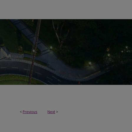
<
Previous
Next
>