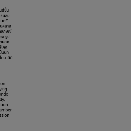
ธ์ขึ้น
การผสม
ดนตรี
แบบคลาส
ตลักษณ์
อง รูป
ลักษณะ
ร์เคส
ป็นบท
โทนาลิตี
ion
ying
rondo
dy,
ation
chamber
ssion