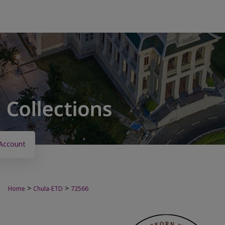
Account
>
>
Home
Chula-ETD
72566