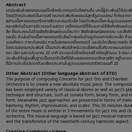
Abstract
บทประพันธ์เพลงคอนแชร์โตสำหรับวงดนตรีแจ๊สสามชิ้น บทนี้ผู้ประพันธ์ได้ประพัน
โดยมีวัตถุประสงค์เป็นการสร้างบทประพันธ์เพลงบริสุทธิ์รูปแบบใหม่ ที่เกิดจาก
ผสานเนื้อหาของดนตรีคลาสสิกและดนตรีแจ๊ส โดยนำเสนอเนื้อหาในรูปแบบของ
คลาสสิกในด้านการจัดวงออร์เคสตรา เครื่องดนตรีที่ใช้และการใช้สังคีตลักษณ์
สิก ซึ่งประกอบไปด้วยสังคีตลักษณ์แบบโซนาตา สังคีตลักษณ์สองตอน และสังคี
รอนโด ส่วนในด้านเนื้อหาของดนตรีแจ๊สนำเสนอในด้านรูปแบบการจัดวงเล็ก ทำน
แบบจังหวะ ทางเดินคอร์ด การด้นสดของเครื่องดนตรี และบันไดเสียงบางชนิด 
โดยรวมของบทประพันธ์ เป็นบทประพันธ์สำหรับวงแจ๊สสามชิ้นกับวงเชมเบอร์ออ
ตรา มีความยาวประมาณ 20 นาที ประกอบไปด้วยโครงสร้างใหญ่จำนวน 3 ท่อน เ
ประพันธ์ที่อยู่บนพื้นฐานเป็นดนตรีแจ๊สที่มีส่วนผสมของดนตรีคลาสสิก อยู่ในระบบ
ที่มีการประดับประดาด้วยเสียงประสานในรูปแบบของดนตรีศตวรรษที่ 20
Other Abstract (Other language abstract of ETD)
The purpose of composing Concerto for Jazz Trio and Chamber
Orchestra is to create a new absolute music piece. The composit
has been employed variety of classical idioms as well as jazz‘s pla
technique and structure, such as sonata form, binary form, and 
form. Meanwhile jazz approaches are presented in terms of melo
harmony, rhythm, improvisation, and scales. This 20 minutes dur
of the entire music is written in 3 movements for jazz trio and 
orchestra. The musical language is based on Jazz musical transmi
and the transference of the twentieth-century harmonic aspect.
Creative Commons License