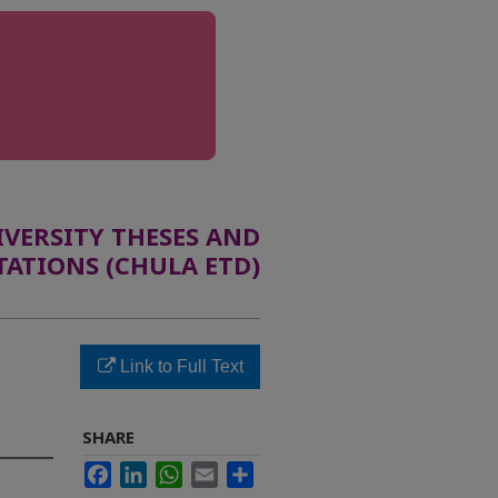
ERSITY THESES AND
TATIONS (CHULA ETD)
Link to Full Text
SHARE
Facebook
LinkedIn
WhatsApp
Email
Share