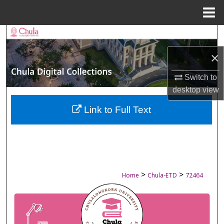
Menu
Home
Search
×
Browse Collections
Switch to
My Account
desktop
view
About
Link to Full Text
Digital Commons Network™
>
>
Home
Chula-ETD
72464