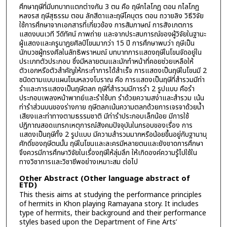
ศึกษาฤษีที่มีบทบาทแตกต่างกัน 3 ตน คือ ฤษีกไลโกฏ ตอน กไลโกฏ
หลงรส ฤษีสุธรรม ตอน ลักสีดาและฤษีโคบุตร ตอน ถวายลิง วิธีวิจัย
ใช้การศึกษาจากเอกสารที่เกี่ยวข้อง การสัมภาษณ์ การสังเกตการ
แสดงบนเวที วีดิทัศน์ ภาพถ่าย และจากประสบการณ์ของผู้วิจัยในฐานะ
ผู้แสดงและครูนาฏยศิลป์โขนมากว่า 15 ปี การศึกษาพบว่า ฤษีเป็น
นักบวชผู้ทรงศีลในลัทธิพราหมณ์ บทบาทการแสดงฤษีในโขนจัดอยู่ใน
ประเภทตัวประกอบ ซึ่งมีหลายตนและมักทำหน้าที่คอยช่วยเหลือให้
ตัวเอกหรือตัวสำคัญให้กระทำการได้สำเร็จ การแสดงเป็นฤษีในโขนมี 2
ชนิดตามแบบแผนโขนหลวงโบราณ คือ การแสดงเป็นฤษีที่สำรวมมีท่า
รำและการแสดงเป็นฤษีตลก ฤษีที่สำรวมมีการรำ 2 รูปแบบ คือรำ
ประกอบเพลงหน้าพาทย์และรำใช้บท รำด้วยความสง่าและสำรวม เน้น
ท่ารำส่วนบนของร่างกาย ฤษีตลกเน้นความตลกด้วยการเจรจาด้วยน้ำ
เสียงและท่าทางตามธรรมชาติ มีท่ารำประกอบเล็กน้อย มีการใช้
ปฏิภาณสอดแทรกเหตุการณ์สังคมปัจจุบันในกรอบของเรื่อง การ
แสดงเป็นฤษีทั้ง 2 รูปแบบ มีความสำรวมมากหรือน้อยขึ้นอยู่กับฐานานุ
ศักดิ์ของฤษีตนนั้น ฤษีในโขนและละครมีหลายตนและยังขาดการศึกษา
จึงควรมีการศึกษาวิจัยในเรื่องฤษีให้ลุ่มลึก ให้เกิดองค์ความรู้ไปใช้ใน
ทางวิชาการและวิชาชีพอย่างเหมาะสม ต่อไป
Other Abstract (Other language abstract of
ETD)
This thesis aims at studying the performance principles
of hermits in Khon playing Ramayana story. It includes
type of hermits, their background and their performance
styles based upon the Department of Fine Arts’