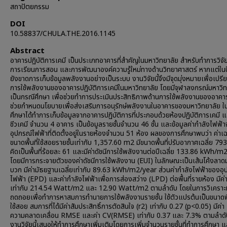
สถาปัตยกรรม
DOI
10.58837/CHULA.THE.2016.1145
Abstract
อาคารปฏิบัติการเคมี เป็นประเภทอาคารที่สำคัญในมหาวิทยาลัย สำหรับทำการวิจัย
การเรียนการสอน และการพัฒนาองค์ความรู้ใหม่ทางด้านวิทยาศาสตร์ หากแต่ในปั
ยังขาดการเก็บข้อมูลพลังงานอย่างเป็นระบบ งานวิจัยนี้จึงมีจุดมุ่งหมายเพื่อเปรี
การใช้พลังงานของอาคารปฏิบัติการเคมีในมหาวิทยาลัย โดยมีจุฬาลงกรณ์มหาวิท
เป็นกรณีศึกษา เพื่อช่วยทำการประเมินประสิทธิภาพด้านการใช้พลังงานของอาคา
ช่วยกำหนดนโยบายเพื่อส่งเสริมการอนุรักษ์พลังงานในอาคารของมหาวิทยาลัย ใ
ศึกษาได้ทำการเก็บข้อมูลจากอาคารปฏิบัติการที่ประกอบด้วยห้องปฏิบัติการเคมี 
ชีวเคมี จำนวน 4 อาคาร เป็นข้อมูลรายชั้นจำนวน 46 ชั้น และข้อมูลค่ากำลังไฟฟ้
อุปกรณ์ไฟฟ้าที่ติดตั้งอยู่ในรายห้องจำนวน 51 ห้อง ผลของการศึกษาพบว่า ค่าเฉ
ขนาดพื้นที่ใช้สอยรายชั้นเท่ากับ 1,357.60 m2 มีขนาดพื้นที่ปรับอากาศเฉลี่ย 7
คิดเป็นพื้นที่ร้อยละ 61 และมีค่าดัชนีการใช้พลังงานต่อปีเฉลี่ย 133.86 kWh/m
โดยมีการกระจายตัวของค่าดัชนีการใช้พลังงาน (EUI) ในลักษณะเป็นเส้นโค้งลา
บวก มีค่ามัธยฐานเฉลี่ยเท่ากับ 89.63 kWh/m2/year ส่วนค่ากำลังไฟฟ้าของอุ
ไฟฟ้า (EPD) และค่ากำลังไฟฟ้าเพื่อการส่องสว่าง (LPD) ต่อพื้นที่รายห้อง มีค่า
เท่ากับ 214.54 Watt/m2 และ 12.90 Watt/m2 ตามลำดับ โดยในการวิเคราะห
ถดถอยเพื่อทำการหาสมการทำนายการใช้พลังงานรายชั้น ใช้ตัวแปรต้นเป็นขนาดพื้
ใช้สอย สมการที่ได้มีค่าสัมประสิทธิ์การตัดสินใจ (r2) เท่ากับ 0.27 (p<0.05) มีค่า
ความคลาดเคลื่อน RMSE และค่า CV(RMSE) เท่ากับ 0.37 และ 7.3% ตามลำดั
งานวิจัยนี้เสนอให้ทำการศึกษาเพิ่มเติมโดยการเพิ่มจำนวนรายชั้นที่ทำการศึกษา แ