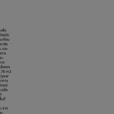
เพื่อ
จจุบัน
ยบเทียบ
ยาลัย
ร และ
นการ
และ
าจาก
ลี่ยของ
93.78 m2
2/year
ดมาทาง
ปกรณ์
เฉลี่ย
์
นที่
บ จาก
ละ