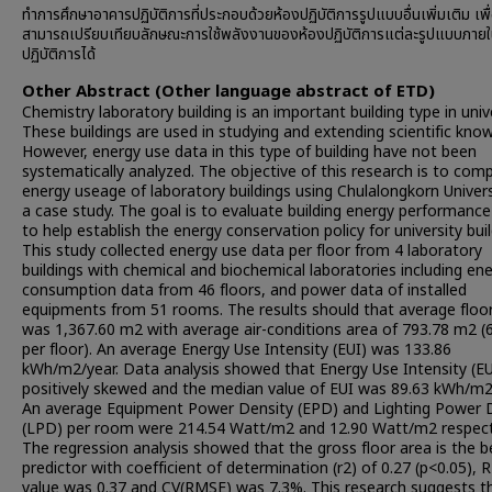
ทำการศึกษาอาคารปฏิบัติการที่ประกอบด้วยห้องปฏิบัติการรูปแบบอื่นเพิ่มเติม เพื่
สามารถเปรียบเทียบลักษณะการใช้พลังงานของห้องปฏิบัติการแต่ละรูปแบบภาย
ปฏิบัติการได้
Other Abstract (Other language abstract of ETD)
Chemistry laboratory building is an important building type in unive
These buildings are used in studying and extending scientific kno
However, energy use data in this type of building have not been
systematically analyzed. The objective of this research is to com
energy useage of laboratory buildings using Chulalongkorn Univers
a case study. The goal is to evaluate building energy performanc
to help establish the energy conservation policy for university buil
This study collected energy use data per floor from 4 laboratory
buildings with chemical and biochemical laboratories including en
consumption data from 46 floors, and power data of installed
equipments from 51 rooms. The results should that average floo
was 1,367.60 m2 with average air-conditions area of 793.78 m2 
per floor). An average Energy Use Intensity (EUI) was 133.86
kWh/m2/year. Data analysis showed that Energy Use Intensity (E
positively skewed and the median value of EUI was 89.63 kWh/m2
An average Equipment Power Density (EPD) and Lighting Power 
(LPD) per room were 214.54 Watt/m2 and 12.90 Watt/m2 respecti
The regression analysis showed that the gross floor area is the b
predictor with coefficient of determination (r2) of 0.27 (p<0.05),
value was 0.37 and CV(RMSE) was 7.3%. This research suggests t