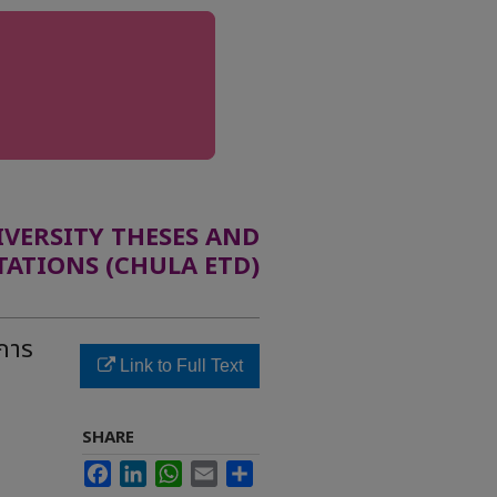
ERSITY THESES AND
TATIONS (CHULA ETD)
การ
Link to Full Text
SHARE
Facebook
LinkedIn
WhatsApp
Email
Share