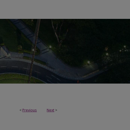
<
Previous
Next
>