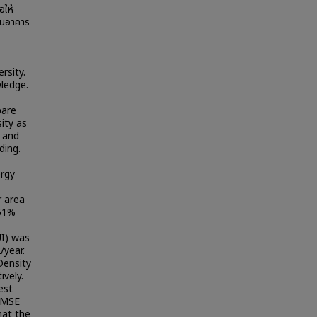
อให้
ในอาคาร
rsity.
wledge.
pare
ity as
e and
ding.
ergy
r area
(61%
UI) was
/year.
Density
vely.
est
 RMSE
hat the