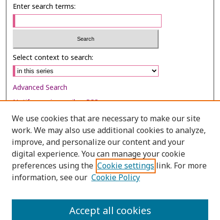
Enter search terms:
Select context to search:
Advanced Search
Notify me via email or
RSS
We use cookies that are necessary to make our site
Browse
work. We may also use additional cookies to analyze,
Collections
improve, and personalize our content and your
digital experience. You can manage your cookie
Disciplines
preferences using the
Cookie settings
link. For more
Authors
information, see our
Cookie Policy
Author Corner
Author FAQ
Accept all cookies