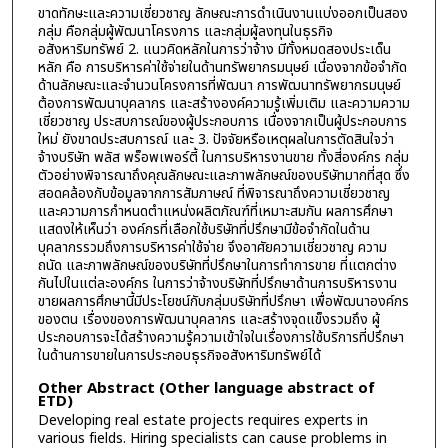
ขาดทักษะและความเชี่ยวชาญ ลักษณะการดำเนินงานแบ่งออกเป็นสอง
กลุ่ม คือกลุ่มผู้พัฒนาโครงการ และกลุ่มผู้ลงทุนในธุรกิจ
อสังหาริมทรัพย์ 2. แนวคิดหลักในการว่าจ้าง มีทั้งหมดสองประเด็น
หลัก คือ การบริหารค่าใช้จ่ายในด้านทรัพยากรมนุษย์ เนื่องจากข้อจำกัด
ด้านลักษณะและจำนวนโครงการที่พัฒนา การพัฒนาทรัพยากรมนุษย์
ต้องการพัฒนาบุคลากร และสร้างองค์ความรู้เพิ่มเติม และความความ
เชี่ยวชาญ ประสบการณ์ของผู้ประกอบการ เนื่องจากเป็นผู้ประกอบการ
ใหม่ ยังขาดประสบการณ์ และ 3. ปัจจัยหรือเหตุผลในการตัดสินใจว่า
จ้างบริษัท พลัส พร็อพเพอร์ตี้ ในการบริหารงานขาย ทั้งสี่องค์กร กลุ่ม
ตัวอย่างพิจารณาถึงคุณลักษณะและภาพลักษณ์ของบริษัทมากที่สุด ซึ่ง
สอดคล้องกับข้อมูลจากการสัมภาษณ์ ที่พิจารณาถึงความเชี่ยวชาญ
และความการกำหนดตำแหน่งผลิตภัณฑ์ที่เหมาะสมกัน ผลการศึกษา
แสดงให้เห็นว่า องค์กรที่เลือกใช้บริษัทที่ปรึกษามีข้อจำกัดในด้าน
บุคลากรรวมถึงการบริหารค่าใช้จ่าย จึงอาศัยความเชี่ยวชาญ ความ
ถนัด และภาพลักษณ์ของบริษัทที่ปรึกษาในการทำการขาย ที่แตกต่าง
กันไปในแต่ละองค์กร ในการว่าจ้างบริษัทที่ปรึกษาด้านการบริหารงาน
ขายผลการศึกษานี้มีประโยชน์กับกลุ่มบริษัทที่ปรึกษา เพื่อพัฒนาองค์กร
ของตน เรื่องของการพัฒนาบุคลากร และสร้างจุดแข็งรวมถึง ผู้
ประกอบการจะได้สร้างความรู้ความเข้าใจในเรื่องการใช้บริการที่ปรึกษา
ในด้านการขายในการประกอบธุรกิจอสังหาริมทรัพย์ได้
Other Abstract (Other language abstract of
ETD)
Developing real estate projects requires experts in
various fields. Hiring specialists can cause problems in