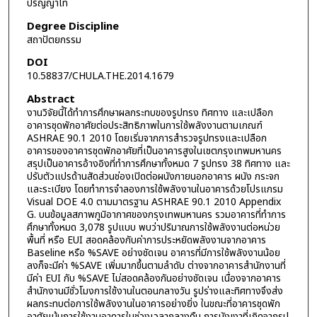
ปริญญาโท
Degree Discipline
สถาปัตยกรรม
DOI
10.58837/CHULA.THE.2014.1679
Abstract
งานวิจัยนี้ได้ทำการศึกษาผลกระทบของรูปทรง ทิศทาง และเปลือก
อาคารชุดพักอาศัยต่อประสิทธิภาพในการใช้พลังงานตามเกณฑ์
ASHRAE 90.1 2010 โดยเริ่มจากการสำรวจรูปทรงและเปลือก
อาคารของอาคารชุดพักอาศัยที่เป็นอาคารสูงในเชตกรุงเทพมหานคร
สรุปเป็นอาคารอ้างอิงที่ทำการศึกษาทั้งหมด 7 รูปทรง 38 ทิศทาง และ
ปรับตัวแปรด้านสัดส่วนช่องเปิดต่อผนังภายนอกอาคาร ผนัง กระจก
และระเบียง โดยทำการจำลองการใช้พลังงานในอาคารด้วยโปรแกรม
Visual DOE 4.0 ตามมาตรฐาน ASHRAE 90.1 2010 Appendix
G. บนข้อมูลสภาพภูมิอากาศของกรุงเทพมหานคร รวมอาคารที่ทำการ
ศึกษาทั้งหมด 3,078 รูปแบบ พบว่าปริมาณการใช้พลังงานต่อหน่วย
พื้นที่ หรือ EUI สอดคล้องกับค่าการประหยัดพลังงานจากอาคาร
Baseline หรือ %SAVE อย่างชัดเจน อาคารที่มีการใช้พลังงานน้อย
ลงก็จะมีค่า %SAVE เพิ่มมากขึ้นตามลำดับ ต่างจากอาคารสำนักงานที่
มีค่า EUI กับ %SAVE ไม่สอดคล้องกันอย่างชัดเจน เนื่องจากอาคาร
สำนักงานมีชั่วโมงการใช้งานในตอนกลางวัน รูปร่างและทิศทางจึงส่ง
ผลกระทบต่อการใช้พลังงานในอาคารอย่างยิ่ง ในขณะที่อาคารชุดพัก
อาศัยเน้นการใช้งานอาคารในช่วงเวลากลางคืน การบังเงาที่เกิดจากรูป