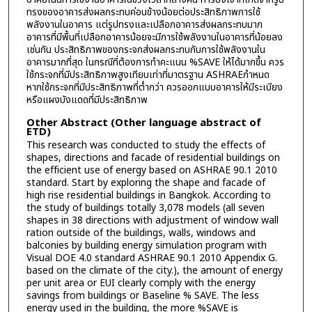
ทรงของอาคารส่งผลกระทบค่อนข้างน้อยต่อประสิทธิภาพการใช้
พลังงานในอาคาร แต่รูปทรงและเปลือกอาคารส่งผลกระทบมาก
อาคารที่มีพื้นที่เปลือกอาคารน้อยจะมีการใช้พลังงานในอาคารที่น้อยลง
เช่นกัน ประสิทธิภาพของกระจกส่งผลกระทบกับการใช้พลังงานใน
อาคารมากที่สุด ในกรณีที่ต้องการทำคะแนน %SAVE ให้ได้มากขึ้น ควร
ใช้กระจกที่มีประสิทธิภาพสูงเทียบเท่าที่มาตรฐาน ASHRAEกำหนด
หากใช้กระจกที่มีประสิทธิภาพที่ต่ำกว่า ควรออกแบบอาคารให้มีระเบียง
หรือแผงบังแดดที่มีประสิทธิภาพ
Other Abstract (Other language abstract of
ETD)
This research was conducted to study the effects of
shapes, directions and facade of residential buildings on
the efficient use of energy based on ASHRAE 90.1 2010
standard. Start by exploring the shape and facade of
high rise residential buildings in Bangkok. According to
the study of buildings totally 3,078 models (all seven
shapes in 38 directions with adjustment of window wall
ration outside of the buildings, walls, windows and
balconies by building energy simulation program with
Visual DOE 4.0 standard ASHRAE 90.1 2010 Appendix G.
based on the climate of the city.), the amount of energy
per unit area or EUI clearly comply with the energy
savings from buildings or Baseline % SAVE. The less
energy used in the building, the more %SAVE is