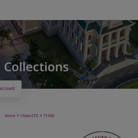
Account
>
>
Home
Chula-ETD
71938