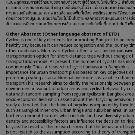
แบบพฤติกรรมการใช้จักรยานของกลุ่มตัวอย่างผู้ใช้จักรยานในพื้นที่ทั้ง 3 ลำดับชั้น 
ความแตกต่างกันอย่างมีนัยสำคัญ ดังนั้นจึงสรุปได้ว่า แม้มีความแตกต่างของ
ทางเศรษฐกิจสังคมและสภาพแวดล้อมของพื้นที่เมือง พฤติกรรมการใช้จักรยานข
ตัวอย่างยังคงมีรูปแบบเดียวกันโดยไม่เป็นไปตามหลักการวางแผนระบบจราจรซึ่ง
จักรยานควรมีบทบาทและลักษณะการใช้งานแตกต่างกันในพื้นที่แต่ละลำดับชั้นพื้นท
Other Abstract (Other language abstract of ETD)
Cycling is one of key elements for promoting Bangkok to becom
healthy city because it can reduce congestion and the journey ti
other road users. Moreover, Cycling offers a fast and inexpensive
transportation option for short-distance trips without change of
transportation mode. At present, the number of cyclists has incr
continuously. Thus, A research of cyclist behavior in Bangkok is
importance for urban transport plans based on key objectives of
promoting cycling as an additional and more sustainable urban 
transport.This research aims to clarify the relationship between p
environment in variant of urban areas and cyclist behavior by coll
data with random sampling from regular cyclists in Bangkok area 
socio-economic field which asked about their bicycling behavior. T
study estimated that the habit of bicyclist is impacted by their lo
such as Bangkok inner city, urban fringe and suburban area. In part
built environment features which include land-use diversity, urban
density and accessibility factors are influence the decision to ride
bicycle.The result of this research show that the behavior of bicyc
is not related to the assumption according to theory of transpor