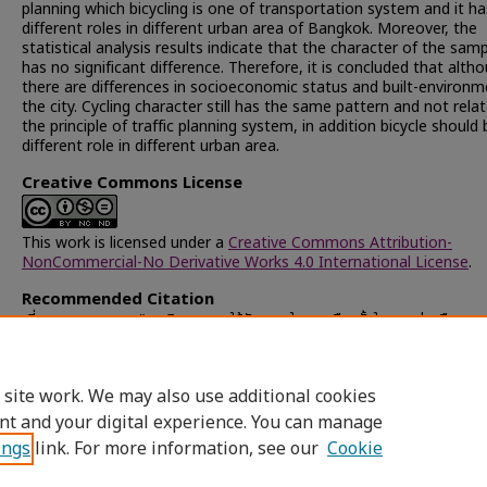
planning which bicycling is one of transportation system and it ha
different roles in different urban area of Bangkok. Moreover, the
statistical analysis results indicate that the character of the sam
has no significant difference. Therefore, it is concluded that alth
there are differences in socioeconomic status and built-environm
the city. Cycling character still has the same pattern and not rela
the principle of traffic planning system, in addition bicycle should 
different role in different urban area.
Creative Commons License
This work is licensed under a
Creative Commons Attribution-
NonCommercial-No Derivative Works 4.0 International License
.
Recommended Citation
เที่ยงตรง, ธนาดล, "พฤติกรรมการใช้จักรยานในเขตเมืองชั้นใน เขตต่อเมือง แ
ชานเมืองพื้นที่กรุงเทพมหานคร" (2013).
Chulalongkorn University The
and Dissertations (Chula ETD)
. 71938.
https://digital.car.chula.ac.th/chulaetd/71938
 site work. We may also use additional cookies
nt and your digital experience. You can manage
ings
link. For more information, see our
Cookie