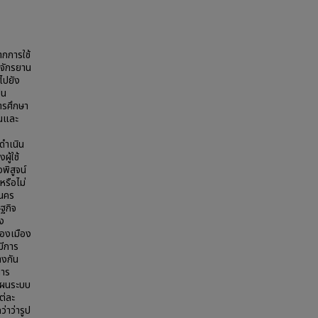
ากการใช้
จักรยาน
ไปยัง
็น
การศึกษา
ผนและ
ดำเนิน
ู้ใช้
ิสูจน์
รือไม่
านคร
ฐกิจ
ง
ของเมือง
มีการ
างกัน
การ
งแผนระบบ
ต่ละ
่าว่ารูป