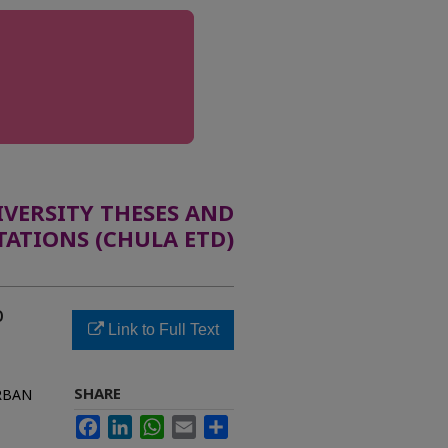
ERSITY THESES AND
TATIONS (CHULA ETD)
อ
Link to Full Text
SHARE
RBAN
Facebook
LinkedIn
WhatsApp
Email
Share