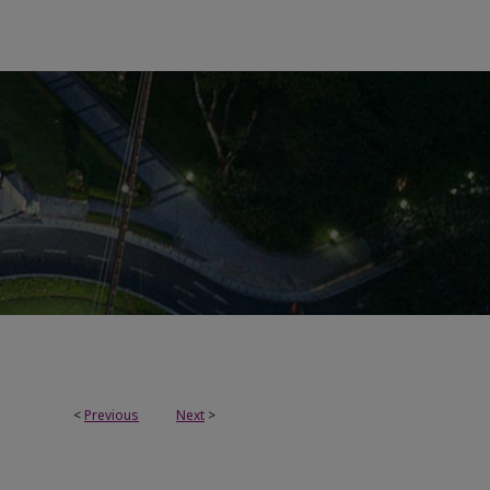
<
Previous
Next
>