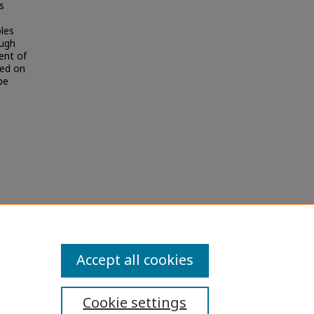
s
ples
ough
ent of
ted on
be
ละเขต
ses
Accept all cookies
Cookie settings