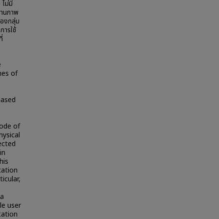
ไม่มี
สถานภาพ
องกลุ่ม
การใช้
ี่
e
mes of
eased
mode of
hysical
ected
in
his
cation
icular,
 a
le user
tation