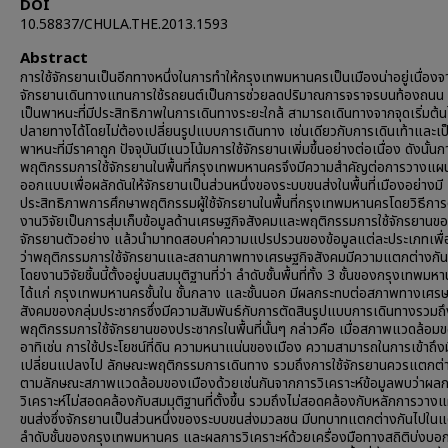
DOI
10.58837/CHULA.THE.2013.1593
Abstract
การใช้จักรยานเป็นอีกทางหนึ่งในการทำให้กรุงเทพมหานครเป็นเมืองน่าอยู่เนื่องจ
จักรยานเดินทางแทนการใช้รถยนต์เป็นการช่วยลดปริมาณการจราจรบนท้องถนน 
เป็นพาหนะที่มีประสิทธิภาพในการเดินทางระยะใกล้ สามารถเดินทางจากจุดเริ่มต้น
ปลายทางได้โดยไม่ต้องเปลี่ยนรูปแบบการเดินทาง เช่นเดียวกับการเดินเท้าและเป
พาหนะที่มีราคาถูก ปัจจุบันมีแนวโน้มการใช้จักรยานเพิ่มขึ้นอย่างต่อเนื่อง ดังนั้น
พฤติกรรมการใช้จักรยานในพื้นที่กรุงเทพมหานครจึงมีความสำคัญต่อการวางแ
ออกแบบเพื่อผลักดันให้จักรยานเป็นส่วนหนึ่งของระบบขนส่งในพื้นที่เมืองอย่างมี
ประสิทธิภาพการศึกษาพฤติกรรมผู้ใช้จักรยานในพื้นที่กรุงเทพมหานครโดยวิธีการ
งานวิจัยเป็นการสุ่มเก็บข้อมูลด้านเศรษฐกิจสังคมและพฤติกรรมการใช้จักรยานของผ
จักรยานตัวอย่าง แล้วนำมาทดสอบค่าความแปรปรวนของข้อมูลแต่ละประเภทเพื่อพ
ว่าพฤติกรรมการใช้จักรยานและสถานภาพทางเศรษฐกิจสังคมมีความแตกต่างกันห
โดยงานวิจัยชิ้นนี้ตั้งอยู่บนสมมุติฐานที่ว่า ลำดับชั้นพื้นที่ทั้ง 3 ชั้นของกรุงเทพมห
ได้แก่ กรุงเทพมหานครชั้นใน ชั้นกลาง และชั้นนอก มีผลกระทบต่อสภาพทางเศรษ
สังคมของกลุ่มประชากรซึ่งมีความสัมพันธ์กับการตัดสินรูปแบบการเดินทางรวมถึ
พฤติกรรมการใช้จักรยานของประชากรในพื้นที่นั้นๆ กล่าวคือ เมื่อสภาพแวดล้อม
อาทิเช่น การใช้ประโยชน์ที่ดิน ความหนาแน่นของเมือง ความสามารถในการเข้าถึง
เปลี่ยนแปลงไป ลักษณะพฤติกรรมการเดินทาง รวมถึงการใช้จักรยานควรแตกต่
ตามลักษณะสภาพแวดล้อมของเมืองด้วยเช่นกันจากการวิเคราะห์ข้อมูลพบว่าผล
วิเคราะห์ไม่สอดคล้องกับสมมุติฐานที่ตั้งขึ้น รวมถึงไม่สอดคล้องกับหลักการวา
ขนส่งซึ่งจักรยานเป็นส่วนหนึ่งของระบบขนส่งมวลชน มีบทบาทแตกต่างกันไปในแ
ลำดับชั้นของกรุงเทพมหานคร และผลการวิเคราะห์ด้วยเครื่องมือทางสถิติบ่งบอกว