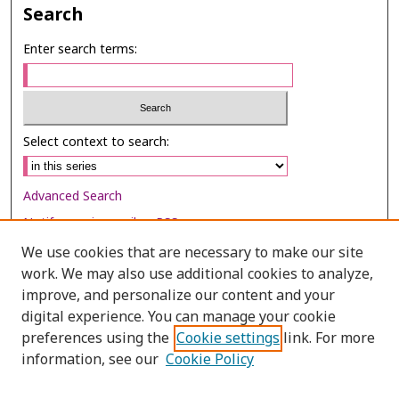
Search
Enter search terms:
Select context to search:
Advanced Search
Notify me via email or
RSS
We use cookies that are necessary to make our site
Browse
work. We may also use additional cookies to analyze,
Collections
improve, and personalize our content and your
digital experience. You can manage your cookie
Disciplines
preferences using the
Cookie settings
link. For more
Authors
information, see our
Cookie Policy
Author Corner