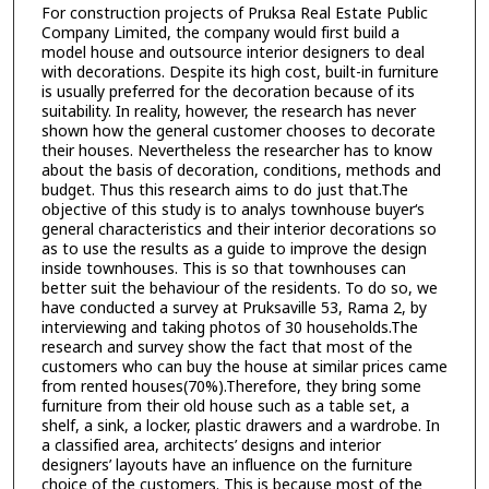
For construction projects of Pruksa Real Estate Public
Company Limited, the company would first build a
model house and outsource interior designers to deal
with decorations. Despite its high cost, built-in furniture
is usually preferred for the decoration because of its
suitability. In reality, however, the research has never
shown how the general customer chooses to decorate
their houses. Nevertheless the researcher has to know
about the basis of decoration, conditions, methods and
budget. Thus this research aims to do just that.The
objective of this study is to analys townhouse buyer‘s
general characteristics and their interior decorations so
as to use the results as a guide to improve the design
inside townhouses. This is so that townhouses can
better suit the behaviour of the residents. To do so, we
have conducted a survey at Pruksaville 53, Rama 2, by
interviewing and taking photos of 30 households.The
research and survey show the fact that most of the
customers who can buy the house at similar prices came
from rented houses(70%).Therefore, they bring some
furniture from their old house such as a table set, a
shelf, a sink, a locker, plastic drawers and a wardrobe. In
a classified area, architects’ designs and interior
designers’ layouts have an influence on the furniture
choice of the customers. This is because most of the