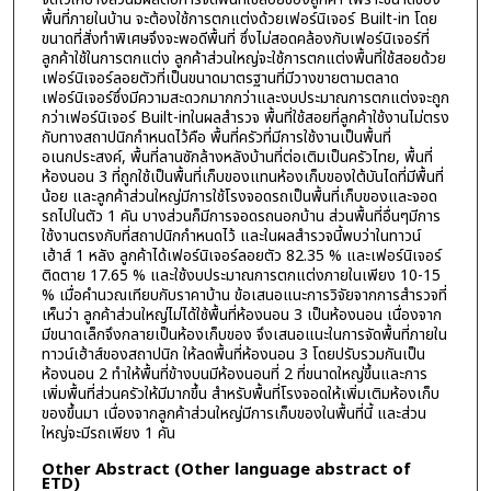
พื้นที่ภายในบ้าน จะต้องใช้การตกแต่งด้วยเฟอร์นิเจอร์ Built-in โดย
ขนาดที่สั่งทำพิเศษจึงจะพอดีพื้นที่ ซึ่งไม่สอดคล้องกับเฟอร์นิเจอร์ที่
ลูกค้าใช้ในการตกแต่ง ลูกค้าส่วนใหญ่จะใช้การตกแต่งพื้นที่ใช้สอยด้วย
เฟอร์นิเจอร์ลอยตัวที่เป็นขนาดมาตรฐานที่มีวางขายตามตลาด
เฟอร์นิเจอร์ซึ่งมีความสะดวกมากกว่าและงบประมาณการตกแต่งจะถูก
กว่าเฟอร์นิเจอร์ Built-inในผลสำรวจ พื้นที่ใช้สอยที่ลูกค้าใช้งานไม่ตรง
กับทางสถาปนิกกำหนดไว้คือ พื้นที่ครัวที่มีการใช้งานเป็นพื้นที่
อเนกประสงค์, พื้นที่ลานซักล้างหลังบ้านที่ต่อเติมเป็นครัวไทย, พื้นที่
ห้องนอน 3 ที่ถูกใช้เป็นพื้นที่เก็บของแทนห้องเก็บของใต้บันไดที่มีพื้นที่
น้อย และลูกค้าส่วนใหญ่มีการใช้โรงจอดรถเป็นพื้นที่เก็บของและจอด
รถไปในตัว 1 คัน บางส่วนก็มีการจอดรถนอกบ้าน ส่วนพื้นที่อื่นๆมีการ
ใช้งานตรงกับที่สถาปนิกกำหนดไว้ และในผลสำรวจนี้พบว่าในทาวน์
เฮ้าส์ 1 หลัง ลูกค้าได้เฟอร์นิเจอร์ลอยตัว 82.35 % และเฟอร์นิเจอร์
ติดตาย 17.65 % และใช้งบประมาณการตกแต่งภายในเพียง 10-15
% เมื่อคำนวณเทียบกับราคาบ้าน ข้อเสนอแนะการวิจัยจากการสำรวจที่
เห็นว่า ลูกค้าส่วนใหญ่ไม่ได้ใช้พื้นที่ห้องนอน 3 เป็นห้องนอน เนื่องจาก
มีขนาดเล็กจึงกลายเป็นห้องเก็บของ จึงเสนอแนะในการจัดพื้นที่ภายใน
ทาวน์เฮ้าส์ของสถาปนิก ให้ลดพื้นที่ห้องนอน 3 โดยปรับรวมกันเป็น
ห้องนอน 2 ทำให้พื้นที่ข้างบนมีห้องนอนที่ 2 ที่ขนาดใหญ่ขึ้นและการ
เพิ่มพื้นที่ส่วนครัวให้มีมากขึ้น สำหรับพื้นที่โรงจอดให้เพิ่มเติมห้องเก็บ
ของขึ้นมา เนื่องจากลูกค้าส่วนใหญ่มีการเก็บของในพื้นที่นี้ และส่วน
ใหญ่จะมีรถเพียง 1 คัน
Other Abstract (Other language abstract of
ETD)