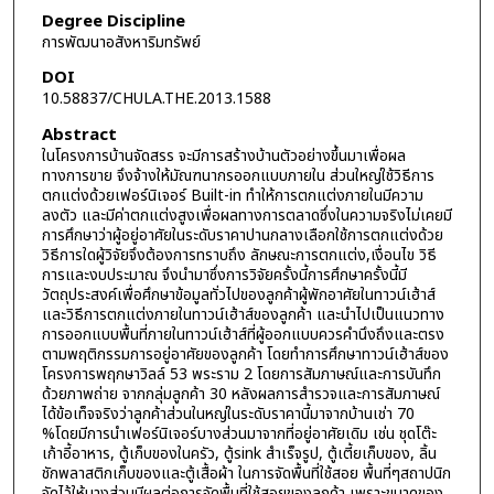
Degree Discipline
การพัฒนาอสังหาริมทรัพย์
DOI
10.58837/CHULA.THE.2013.1588
Abstract
ในโครงการบ้านจัดสรร จะมีการสร้างบ้านตัวอย่างขึ้นมาเพื่อผล
ทางการขาย จึงจ้างให้มัณฑนากรออกแบบภายใน ส่วนใหญ่ใช้วิธีการ
ตกแต่งด้วยเฟอร์นิเจอร์ Built-in ทำให้การตกแต่งภายในมีความ
ลงตัว และมีค่าตกแต่งสูงเพื่อผลทางการตลาดซึ่งในความจริงไม่เคยมี
การศึกษาว่าผู้อยู่อาศัยในระดับราคาปานกลางเลือกใช้การตกแต่งด้วย
วิธีการใดผู้วิจัยจึงต้องการทราบถึง ลักษณะการตกแต่ง,เงื่อนไข วิธี
การและงบประมาณ จึงนำมาซึ่งการวิจัยครั้งนี้การศึกษาครั้งนี้มี
วัตถุประสงค์เพื่อศึกษาข้อมูลทั่วไปของลูกค้าผู้พักอาศัยในทาวน์เฮ้าส์
และวิธีการตกแต่งภายในทาวน์เฮ้าส์ของลูกค้า และนำไปเป็นแนวทาง
การออกแบบพื้นที่ภายในทาวน์เฮ้าส์ที่ผู้ออกแบบควรคำนึงถึงและตรง
ตามพฤติกรรมการอยู่อาศัยของลูกค้า โดยทำการศึกษาทาวน์เฮ้าส์ของ
โครงการพฤกษาวิลล์ 53 พระราม 2 โดยการสัมภาษณ์และการบันทึก
ด้วยภาพถ่าย จากกลุ่มลูกค้า 30 หลังผลการสำรวจและการสัมภาษณ์
ได้ข้อเท็จจริงว่าลูกค้าส่วนในหญ่ในระดับราคานี้มาจากบ้านเช่า 70
%โดยมีการนำเฟอร์นิเจอร์บางส่วนมาจากที่อยู่อาศัยเดิม เช่น ชุดโต๊ะ
เก้าอี้อาหาร, ตู้เก็บของในครัว, ตู้sink สำเร็จรูป, ตู้เตี้ยเก็บของ, ลิ้น
ชักพลาสติกเก็บของและตู้เสื้อผ้า ในการจัดพื้นที่ใช้สอย พื้นที่ๆสถาปนิก
จัดไว้ให้บางส่วนมีผลต่อการจัดพื้นที่ใช้สอยของลูกค้า เพราะขนาดของ