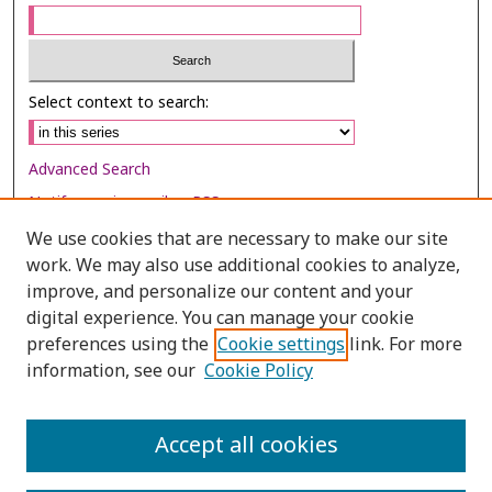
Select context to search:
Advanced Search
Notify me via email or
RSS
We use cookies that are necessary to make our site
Browse
work. We may also use additional cookies to analyze,
Collections
improve, and personalize our content and your
digital experience. You can manage your cookie
Disciplines
preferences using the
Cookie settings
link. For more
Authors
information, see our
Cookie Policy
Author Corner
Author FAQ
Accept all cookies