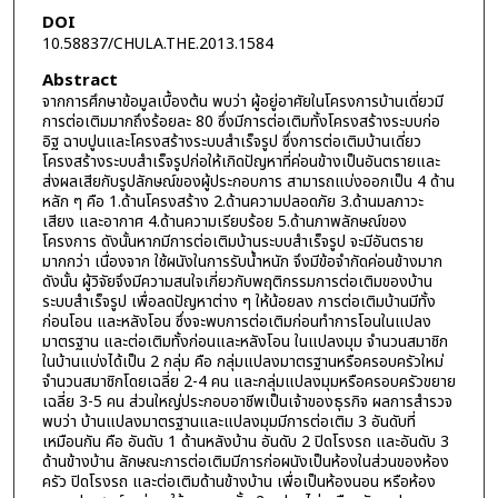
DOI
10.58837/CHULA.THE.2013.1584
Abstract
จากการศึกษาข้อมูลเบื้องต้น พบว่า ผู้อยู่อาศัยในโครงการบ้านเดี่ยวมี
การต่อเติมมากถึงร้อยละ 80 ซึ่งมีการต่อเติมทั้งโครงสร้างระบบก่อ
อิฐ ฉาบปูนและโครงสร้างระบบสำเร็จรูป ซึ่งการต่อเติมบ้านเดี่ยว
โครงสร้างระบบสำเร็จรูปก่อให้เกิดปัญหาที่ค่อนข้างเป็นอันตรายและ
ส่งผลเสียกับรูปลักษณ์ของผู้ประกอบการ สามารถแบ่งออกเป็น 4 ด้าน
หลัก ๆ คือ 1.ด้านโครงสร้าง 2.ด้านความปลอดภัย 3.ด้านมลภาวะ
เสียง และอากาศ 4.ด้านความเรียบร้อย 5.ด้านภาพลักษณ์ของ
โครงการ ดังนั้นหากมีการต่อเติมบ้านระบบสำเร็จรูป จะมีอันตราย
มากกว่า เนื่องจาก ใช้ผนังในการรับน้ำหนัก จึงมีข้อจำกัดค่อนข้างมาก
ดังนั้น ผู้วิจัยจึงมีความสนใจเกี่ยวกับพฤติกรรมการต่อเติมของบ้าน
ระบบสำเร็จรูป เพื่อลดปัญหาต่าง ๆ ให้น้อยลง การต่อเติมบ้านมีทั้ง
ก่อนโอน และหลังโอน ซึ่งจะพบการต่อเติมก่อนทำการโอนในแปลง
มาตรฐาน และต่อเติมทั้งก่อนและหลังโอน ในแปลงมุม จำนวนสมาชิก
ในบ้านแบ่งได้เป็น 2 กลุ่ม คือ กลุ่มแปลงมาตรฐานหรือครอบครัวใหม่
จำนวนสมาชิกโดยเฉลี่ย 2-4 คน และกลุ่มแปลงมุมหรือครอบครัวขยาย
เฉลี่ย 3-5 คน ส่วนใหญ่ประกอบอาชีพเป็นเจ้าของธุรกิจ ผลการสำรวจ
พบว่า บ้านแปลงมาตรฐานและแปลงมุมมีการต่อเติม 3 อันดับที่
เหมือนกัน คือ อันดับ 1 ด้านหลังบ้าน อันดับ 2 ปิดโรงรถ และอันดับ 3
ด้านข้างบ้าน ลักษณะการต่อเติมมีการก่อผนังเป็นห้องในส่วนของห้อง
ครัว ปิดโรงรถ และต่อเติมด้านข้างบ้าน เพื่อเป็นห้องนอน หรือห้อง