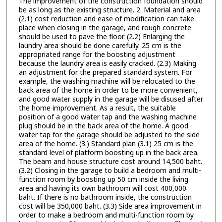
The improvement of the construction foundation should
be as long as the existing structure. 2. Material and area
(2.1) cost reduction and ease of modification can take
place when closing in the garage, and rough concrete
should be used to pave the floor. (2.2) Enlarging the
laundry area should be done carefully. 25 cm is the
appropriated range for the boosting adjustment
because the laundry area is easily cracked. (2.3) Making
an adjustment for the prepared standard system. For
example, the washing machine will be relocated to the
back area of the home in order to be more convenient,
and good water supply in the garage will be disused after
the home improvement. As a result, the suitable
position of a good water tap and the washing machine
plug should be in the back area of the home. A good
water tap for the garage should be adjusted to the side
area of the home. (3.) Standard plan (3.1) 25 cm is the
standard level of platform boosting up in the back area.
The beam and house structure cost around 14,500 baht.
(3.2) Closing in the garage to build a bedroom and multi-
function room by boosting up 50 cm inside the living
area and having its own bathroom will cost 400,000
baht. If there is no bathroom inside, the construction
cost will be 350,000 baht. (3.3) Side area improvement in
order to make a bedroom and multi-function room by