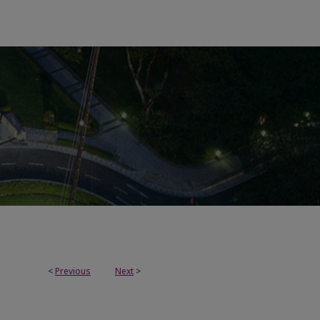
<
Previous
Next
>