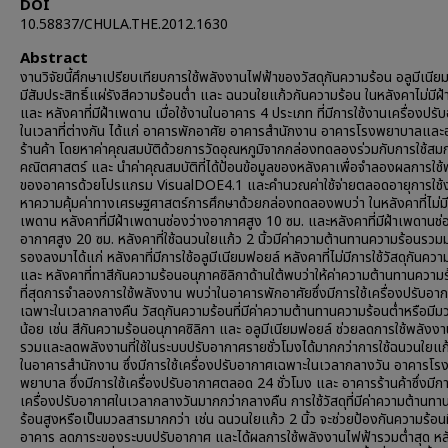
DOI
10.58837/CHULA.THE.2012.1630
Abstract
งานวิจัยนี้ศึกษาเปรียบเทียบการใช้พลังงานไฟฟ้าของวัสดุกันความร้อน อลูมีเนียม
มีสัมประสิทธิ์แผ่รังสีความร้อนต่ำ และ ฉนวนใยแก้วกันความร้อน ในหลังคาไม่มีฝ
และ หลังคาที่มีฝ้าเพดาน เมื่อใช้งานในอาคาร 4 ประเภท ที่มีการใช้งานเครื่องปร
ในเวลาที่ต่างกัน ได้แก่ อาคารพักอาศัย อาคารสำนักงาน อาคารโรงพยาบาลและ
ร้านค้า โดยหาค่าคุณสมบัติด้วยการวัดอุณหภูมิจากกล่องทดลองร่วมกับการใช้ส
คณิตศาสตร์ และ นำค่าคุณสมบัติที่ได้ป้อนข้อมูลของหลังคาเพื่อจำลองผลการใช
ของอาคารด้วยโปรแกรม VisualDOE4.1 และคำนวณค่าใช้จ่ายตลอดอายุการใช้ง
หาความคุ้มค่าทางเศรษฐศาสตร์การศึกษาด้วยกล่องทดลองพบว่า ในหลังคาที่ไม่มี
เพดาน หลังคาที่มีฝ้าเพดานช่องว่างอากาศสูง 10 ซม. และหลังคาที่มีฝ้าเพดานช่
อากาศสูง 20 ซม. หลังคาที่ใช้ฉนวนใยแก้ว 2 นิ้วมีค่าความต้านทานความร้อนรวมม
รองลงมาได้แก่ หลังคาที่มีการใช้อลูมีเนียมฟอยล์ หลังคาที่ไม่มีการใช้วัสดุกันควา
และ หลังคาที่ทาสีกันความร้อนอนุภาคซิลิกาด้านใต้พบว่าให้ค่าความต้านทานความ
ที่สุดการจำลองการใช้พลังงาน พบว่าในอาคารพักอาศัยซึ่งมีการใช้เครื่องปรับอา
เฉพาะในเวลากลางคืน วัสดุกันความร้อนที่มีค่าความต้านทานความร้อนต่ำหรือมี
น้อย เช่น สีกันความร้อนอนุภาคซิลิกา และ อลูมีเนียมฟอยล์ ช่วยลดการใช้พลังง
รวมและลดพลังงานที่ใช้ในระบบปรับอากาศรายชั่วโมงได้มากกว่าการใช้ฉนวนใยแก้ว
ในอาคารสำนักงาน ซึ่งมีการใช้เครื่องปรับอากาศเฉพาะในเวลากลางวัน อาคารโร
พยาบาล ซึ่งมีการใช้เครื่องปรับอากาศตลอด 24 ชั่วโมง และ อาคารร้านค้าซึ่งมีกา
เครื่องปรับอากาศในเวลากลางวันมากกว่ากลางคืน การใช้วัสดุที่มีค่าความต้านท
ร้อนสูงหรือเป็นมวลสารมากกว่า เช่น ฉนวนใยแก้ว 2 นิ้ว จะช่วยป้องกันความร้อนที่จ
อาคาร ลดภาระของระบบปรับอากาศ และได้ผลการใช้พลังงานไฟฟ้ารวมต่ำสุด หลัง