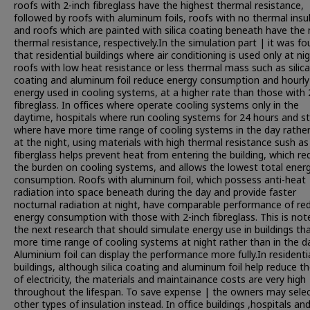
roofs with 2-inch fibreglass have the highest thermal resistance,
followed by roofs with aluminum foils, roofs with no thermal insu
and roofs which are painted with silica coating beneath have the
thermal resistance, respectively.In the simulation part | it was f
that residential buildings where air conditioning is used only at nig
roofs with low heat resistance or less thermal mass such as silica
coating and aluminum foil reduce energy consumption and hourly
energy used in cooling systems, at a higher rate than those with 
fibreglass. In offices where operate cooling systems only in the
daytime, hospitals where run cooling systems for 24 hours and s
where have more time range of cooling systems in the day rathe
at the night, using materials with high thermal resistance sush as
fiberglass helps prevent heat from entering the building, which r
the burden on cooling systems, and allows the lowest total ener
consumption. Roofs with aluminum foil, which possess anti-heat
radiation into space beneath during the day and provide faster
nocturnal radiation at night, have comparable performance of re
energy consumption with those with 2-inch fibreglass. This is not
the next research that should simulate energy use in buildings th
more time range of cooling systems at night rather than in the da
Aluminium foil can display the performance more fully.In residenti
buildings, although silica coating and aluminum foil help reduce t
of electricity, the materials and maintainance costs are very high
throughout the lifespan. To save expense | the owners may sele
other types of insulation instead. In office buildings ,hospitals an