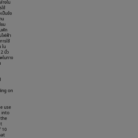
งล่างใน
ใช้
เป็นข้อ
งาน
นียม
านพัก
านไฟฟ้า
การใช้
น ใน
 นิ้ว
ภาพในทาง
น
l
ling on
he use
 into
 the
st
f 10
hat