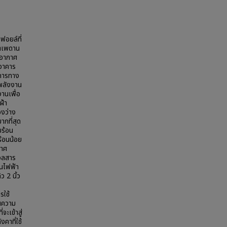
ฟอยล์ที่
้าเพดาน
ับอากาศ
อาคาร
มการทาง
้พลังงาน
านเพื่อ
ฝ้า
องว่าง
ากที่สุด
มร้อน
ร้อนน้อย
กาศ
มวลสาร
านไฟฟ้า
 2 นิ้ว
ง
รใช้
านความ
ะเข้าสู่
คาที่ใช้