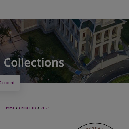
Account
>
>
Home
Chula-ETD
71875