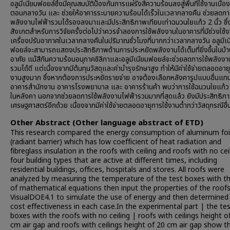
อลูมีเนียมฟอยล์ซึ่งมีคุณสมบัติป้องกันการแผ่รังสีความร้อนลงสู่พื้นที่ใช้งานเบื้อ
ตอนกลางวัน และ ช่วยให้อาคารระบายความร้อนได้เร็วในเวลากลางคืน ช่วยลดการ
พลังงานไฟฟ้ารวมได้รองลงมาและมีประสิทธิภาพเทียบเท่าฉนวนใยแก้ว 2 นิ้ว ซึ่ง
สังเกตสำหรับการวิจัยครั้งต่อไปว่าควรจำลองการใช้พลังงานในอาคารที่มีช่วงใช้
เครื่องปรับอากาศในเวลากลางคืนในปริมาณชั่วโมงที่มากกว่าเวลากลางวัน อลูมีเ
ฟอยล์จะสามารถแสดงประสิทธิภาพด้านการประหยัดพลังงานได้เต็มที่ยิ่งขึ้นในบ้
อาศัย แม้สีกันความร้อนอนุภาคซิลิกาและอลูมีเนียมฟอยล์จะช่วยลดการใช้พลังง
รวมได้ดี แต่เนื่องจากมีต้นทุนวัสดุและค่าบำรุงรักษาสูง ทำให้มีค่าใช้จ่ายตลอดอายุ
งานสูงมาก ซึ่งหากต้องการประหยัดรายจ่าย อาจต้องเลือกหลังคารูปแบบอื่นแท
อาคารสำนักงาน อาคารโรงพยาบาล และ อาคารร้านค้า พบว่าการใช้ฉนวนใยแก้ว 2
ในหลังคา นอกจากช่วยลดการใช้พลังงานไฟฟ้ารวมมากที่สุดแล้ว ยังมีประสิทธิ
เศรษฐศาสตร์อีกด้วย เนื่องจากมีค่าใช้จ่ายตลอดอายุการใช้งานต่ำกว่าวัสดุกรณีอื่
Other Abstract (Other language abstract of ETD)
This research compared the energy consumption of aluminum foi
(radiant barrier) which has low coefficient of heat radiation and
fibreglass insulation in the roofs with ceiling and roofs with no cei
four building types that are active at different times, including
residential buildings, offices, hospitals and stores. All roofs were
analyzed by measuring the temperature of the test boxes with t
of mathematical equations then input the properties of the roofs
VisualDOE4.1 to simulate the use of energy and then determined
cost effectiveness in each case.In the experimental part | the te
boxes with the roofs with no ceiling | roofs with ceilings height o
cm air gap and roofs with ceilings height of 20 cm air gap show t