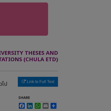
ERSITY THESES AND
TATIONS (CHULA ETD)
Link to Full Text
่วไป
SHARE
Facebook
LinkedIn
WhatsApp
Email
Share