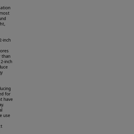
lation
 most
ound
ht,
2-inch
tores
r than
 2-inch
educe
gy
ducing
ed for
at have
y.
al
he use
ct
d