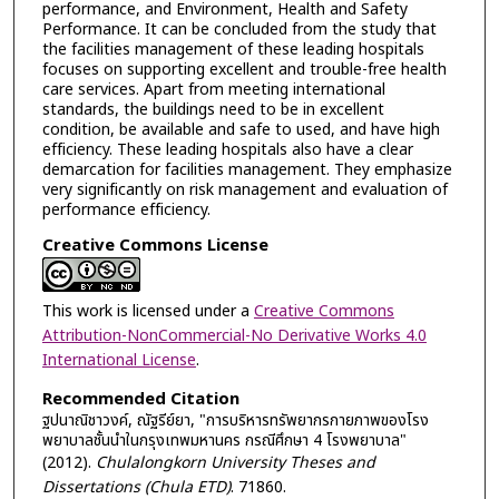
performance, and Environment, Health and Safety
Performance. It can be concluded from the study that
the facilities management of these leading hospitals
focuses on supporting excellent and trouble-free health
care services. Apart from meeting international
standards, the buildings need to be in excellent
condition, be available and safe to used, and have high
efficiency. These leading hospitals also have a clear
demarcation for facilities management. They emphasize
very significantly on risk management and evaluation of
performance efficiency.
Creative Commons License
This work is licensed under a
Creative Commons
Attribution-NonCommercial-No Derivative Works 4.0
International License
.
Recommended Citation
ฐปนาณิชาวงค์, ณัฐรีย์ยา, "การบริหารทรัพยากรกายภาพของโรง
พยาบาลชั้นนำในกรุงเทพมหานคร กรณีศึกษา 4 โรงพยาบาล"
(2012).
Chulalongkorn University Theses and
Dissertations (Chula ETD)
. 71860.