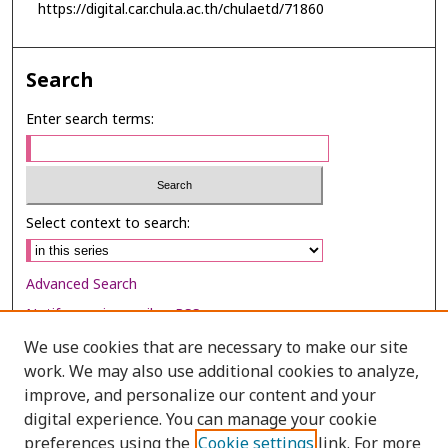
https://digital.car.chula.ac.th/chulaetd/71860
Search
Enter search terms:
Select context to search:
Advanced Search
Notify me via email or
RSS
We use cookies that are necessary to make our site
Browse
work. We may also use additional cookies to analyze,
Collections
improve, and personalize our content and your
digital experience. You can manage your cookie
Disciplines
preferences using the
Cookie settings
link. For more