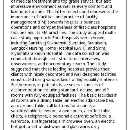
of medical treatment and top grade service, but also
impressive environment as well as every comfort and
luxurious facilities. The latter reflects and represents the
importance of facilities and practice of facility
management (FM) towards hospital's business
operations and competitiveness of first-class hospital's
facilities and its FM practices. The study adopted multi-
case study approach. Four hospitals were chosen,
including Samitivej Sukhumvit, Samitivej Srinakarin,
Bangkok Nursing Home Hospital (BNH), and Siriraj
Piyamaharajkarun Hospital. The data collection was
conducted through semi-structured interviews,
observations, and documentary search. The study
suggested that these leading hospitals provide their
clients with nicely decorated and well-designed facilities
constructed using various kinds of high-quality materials.
Furthermore, in-patients have several choices of
accommodation including standard, deluxe, and VIP
rooms with fully-equipped facilities. The basic facilities in
all rooms are a dining table, an electric adjustable bed,
an over-bed table, call buttons for a nurse, a
satellite/cable television, a bed couch, a coffee table,
chairs, a telephone, a personal electronic safe box, a
wardrobe, a refrigerator, a microwave oven, an electric
hot pot, a set of dishware and glassware, daily