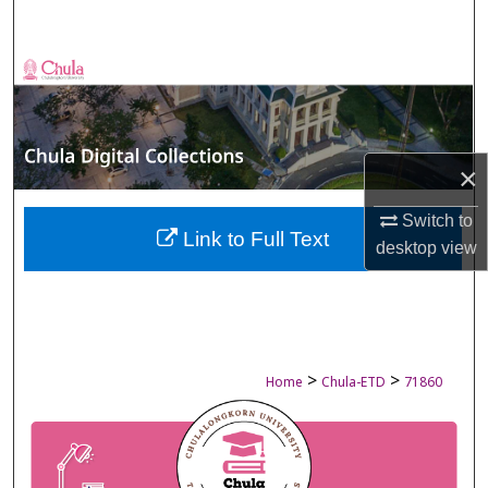
Search
Browse Collections
My Account
×
About
Switch to
Digital Commons Network™
Link to Full Text
desktop
view
>
>
Home
Chula-ETD
71860