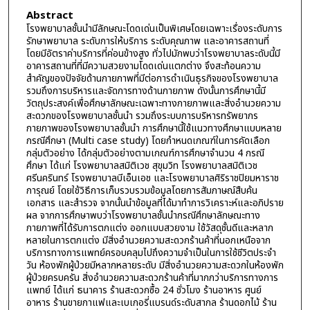
Abstract
โรงพยาบาลชั้นนำมีลักษณะโดดเด่นเป็นพิเศษโดยเฉพาะเรื่องระดับการ
รักษาพยาบาล ระดับการให้บริการ ระดับคุณภาพ และอาคารสถานที่
โดยมีอัตราค่าบริการที่ค่อนข้างสูง ทั่วไปมักพบว่าโรงพยาบาลระดับนี้มี
อาคารสถานที่ที่มีความสวยงามโดดเด่นแตกต่าง จึงสะท้อนความ
สำคัญของปัจจัยด้านกายภาพที่มีต่อการดำเนินธุรกิจของโรงพยาบาล
รวมถึงการบริหารและจัดการทางด้านภายภาพ ดังนั้นการศึกษานี้มี
วัตถุประสงค์เพื่อศึกษาลักษณะเฉพาะทางกายภาพและสิ่งอำนวยความ
สะดวกของโรงพยาบาลชั้นนำ รวมถึงระบบการบริหารทรัพยากร
กายภาพของโรงพยาบาลชั้นนำ การศึกษานี้ใช้แนวทางศึกษาแบบหลาย
กรณีศึกษา (Multi case study) โดยกำหนดเกณฑ์ในการคัดเลือก
กลุ่มตัวอย่าง ได้กลุ่มตัวอย่างตามเกณฑ์การศึกษาจำนวน 4 กรณี
ศึกษา ได้แก่ โรงพยาบาลสมิติเวช สุขุมวิท โรงพยาบาลสมิติเวช
ศรีนครินทร์ โรงพยาบาลบีเอ็นเอช และโรงพยาบาลศิริราชปิยมหาราช
การุณย์ โดยใช้วิธีการเก็บรวบรวมข้อมูลโดยการสัมภาษณ์สืบค้น
เอกสาร และสำรวจ จากนั้นนำข้อมูลที่ได้มาทำการวิเคราะห์และอภิปราย
ผล จากการศึกษาพบว่าโรงพยาบาลชั้นนำกรณีศึกษาลักษณะทาง
กายภาพที่ได้รับการตกแต่ง ออกแบบสวยงาม ใช้วัสดุชั้นดีและหลาก
หลายในการตกแต่ง มีสิ่งอำนวยความสะดวกร้านค้าที่นอกเหนือจาก
บริการทางการแพทย์ครอบคลุมไปถึงความจำเป็นในการใช้ชีวิตประจำ
วัน ห้องพักผู้ป่วยมีหลากหลายระดับ มีสิ่งอำนวยความสะดวกในห้องพัก
ผู้ป่วยครบครัน สิ่งอำนวยความสะดวกร้านค้าที่มากกว่าบริการทางการ
แพทย์ ได้แก่ ธนาคาร ร้านสะดวกซื้อ 24 ชั่วโมง ร้านอาหาร ศูนย์
อาหาร ร้านขายกาแฟและเบเกอรี่แบรนด์ระดับสากล ร้านดอกไม้ ร้าน