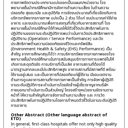
กายภาพจัดตามประเภทงานแบ่งออกเป็นแผนก/หน่วยงาน โรง
พยาบาลชั้นนำกรณีศึกษามีการจัดการด้านความเสี่ยง ในด้านความ
ปลอดภัย สุขอนามัย และอุบัติภัย การจัดงบประมาณที่เกี่ยวข้องกับการ
บริหารทรัพยากรภายภาพ แบ่งเป็น 2 ส่วน ได้แก่ งบประมาณค่าใช้จ่าย
อาคาร และงบประมาณเพื่อการลงทุนที่เกี่ยวกับอาคารสถานที่ โรง
พยาบาลชั้นนำกรณีศึกษาได้กำหนดให้มีตัวชี้วัดประสิทธิภาพในการ
ปฏิบัติงานของงานระดับปฏิบัติการพบว่าเน้นการวัดประสิทธิภาพการ
ปฏิบัติงาน (Operation / Service Performance) และวัด
ประสิทธิภาพด้านความปลอดภัยของชีวิตและทรัพย์สิน
(Environment Health & Safety (EHS) Performance) เป็น
สำคัญ จากการศึกษาสรุปได้ว่า การบริหารทรัพยากรกายภาพของโรง
พยาบาลชั้นนำกรณีศึกษาเน้นการสนับสนุนบริการทางการแพทย์ไม่ให้
เกิดการสะดุดติดขัด การบริการที่เป็นเลิศ อาคารสถานที่ต้องได้
มาตรฐานสากลและมีประสิทธิภาพสูง อาคารสถานที่มีสภาพที่ดี พร้อม
ใช้งานอยู่เสมอ และเป็นอาคารที่ปลอดภัยแก่ผู้ใช้งาน มีขอบเขตงาน
ด้านการดูแลอาคารสถานที่ทางกายภาพเป็นสำคัญ การจัดหาผู้ปฏิบัติ
งานระดับปฏิบัติการจะดำเนินการโดยจัดจ้างผู้เชี่ยวชาญจากบริษัท
ภายนอกมาดำเนินการเป็นส่วนใหญ่ โครงสร้างหน่วยงานจัดงานตาม
หน้าที่ ให้ความสำคัญกับการจัดการด้านความเสี่ยง และ การวัด
ประสิทธิภาพในการปฏิบัติงานโดยการกำหนดตัวชี้วัดในงานระดับปฏิบัติ
การอาคาร
Other Abstract (Other language abstract of
ETD)
In general, first-class hospitals offer not only high quality