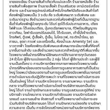
ขายของเยี่ยม ร้านขายสินค้าเกี่ยวกับแม่และเด็ก ร้านขายหนังสือ ร้าน
ขายสินค้าเพื่อสุขภาพ ร้านขายเสื้อผ้า ร้านเสริมสวย เคาน์เตอร์เครื่อง
สำอาง และร้านขายอุปกรณ์เสริมสำหรับโทรศัพท์มือถือและสินค้าไอที
ห้องพักผู้ป่วยพบเป็น 3 ระดับ คือ ระดับพิเศษมาก ระดับพิเศษ และ
ระดับมาตรฐาน สิ่งอำนวยความสะดวกในห้องพักผู้ป่วยที่เป็นมาตรฐาน
ขั้นต่ำในห้องพักผู้ป่วยทุกระดับ ได้แก่ ชุดโต๊ะรับประทานอาหาร, เตียง
ไฟฟ้าและ โต๊ะคร่อมเตียง, ปุ่มกดเรียกพยาบาล, ทีวีพร้อมสัญญาณ
ดาวเทียม, โซฟารับแขกปรับนอนได้, โต๊ะรับแขก, เก้าอี้นั่งข้างเตียง,
โทรศัพท์, ตู้เซฟ, ตู้เสื้อผ้า, ตู้เย็น, ไมโครเวฟ, กระติกน้ำร้อน, ชุด
ภาชนะ, ชุดชา กาแฟ และเครื่องดื่ม, ห้องน้ำและ Amenity Set และ
ราวตากฟ้า โดยห้องพักระดับพิเศษและพิเศษมากจะมีขนาดพื้นที่ห้องที่
มากขึ้นตามลำดับ และสิ่งอำนวยความสะดวกสำหรับญาติที่เพิ่มมากขึ้น
โรงพยาบาลชั้นนำกรณีศึกษามีลักษณะการใช้งานอาคารทุกวันตลอด
24 ชั่วโมง ผู้ใช้งานแบ่งออกเป็น 2 กลุ่ม ได้แก่ ผู้ใช้งานประจำ และผู้ใช้
งานเป็นครั้งคราว การบริหารทรัพยากรกายภาพของโรงพยาบาลชั้น
นำกรณีศึกษามีขอบเขตงานเน้นเรื่องการดูแลกอาคารสถานที่เป็นส่วน
ใหญ่ โดยพบว่ามีขอบเขตงานด้านการดูแลเครื่องมือแพทย์ในบางกรณี
การดำเนินงานระดับปฏิบัติการพบว่า งานที่โรงพยาบาลดำเนินการเอง
เป็นส่วนใหญ่ ได้แก่ งานบริหารโครงการ งานยานพาหนะ งานบริการ
กลาง งานที่โรงพยาบาลดำเนินงานโดยจ้างบริษัทภายนอกเป็นส่วน
ใหญ่ ได้แก่ งานบำรุงรักษาและงานซ่อม งานดูแลสวนและภูมิทัศน์ งาน
บริการผ้า งานโภชนาการ งานบริการกำจัดแมลง งานบริการรับฝาก
รถยนต์ และงานขนย้าย จัดสถานที่ งานที่โรงพยาบาลดำเนินการเอง
ร่วมกับจัดจ้างบริษัทภายนอก ได้แก่ งานรักษาความปลอดภัย งานรักษา
ความสะอาด เป็นต้น การจัดโครงสร้างหน่วยงานด้านบริหารทรัพยากร