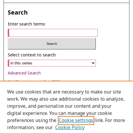
Search
Enter search terms:
Select context to search:
Advanced Search
Notify me via email or
RSS
We use cookies that are necessary to make our site
Browse
work. We may also use additional cookies to analyze,
Collections
improve, and personalize our content and your
digital experience. You can manage your cookie
Disciplines
preferences using the
Cookie settings
link. For more
Authors
information, see our
Cookie Policy