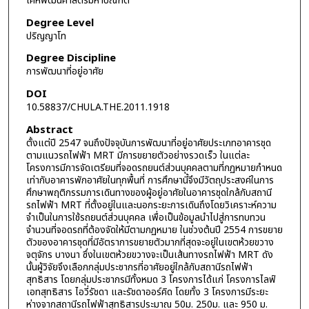
เคหพัฒนศาสตรมหาบัณฑิต
Degree Level
ปริญญาโท
Degree Discipline
การพัฒนาที่อยู่อาศัย
DOI
10.58837/CHULA.THE.2011.1918
Abstract
ตั้งแต่ปี 2547 จนถึงปัจจุบันการพัฒนาที่อยู่อาศัยประเภทอาคารชุด
ตามแนวรถไฟฟ้า MRT มีการขยายตัวอย่างรวดเร็ว ในแต่ละ
โครงการมีการจัดเตรียมที่จอดรถยนต์ส่วนบุคคลตามที่กฏหมายกำหนด
เท่ากับอาคารพักอาศัยในทุกพื้นที่ การศึกษานี้จึงมีวัตถุประสงค์ในการ
ศึกษาพฤติกรรมการเดินทางของผู้อยู่อาศัยในอาคารชุดใกล้กับสถานี
รถไฟฟ้า MRT ที่ตั้งอยู่ในและนอกระยะการเดินถึงโดยวิเคราะห์ความ
จำเป็นในการใช้รถยนต์ส่วนบุคคล เพื่อเป็นข้อมูลนำไปสู่การทบทวน
จำนวนที่จอดรถที่ต้องจัดให้มีตามกฏหมาย ในช่วงต้นปี 2554 การขยาย
ตัวของอาคารชุดที่มีอัตราการขยายตัวมากที่สุดจะอยู่ในเขตห้วยขวาง
จตุจักร บางนา ซึ่งในเขตห้วยขวางจะเป็นเส้นทางรถไฟฟ้า MRT ดัง
นั้นผู้วิจัยจึงเลือกกลุ่มประชากรที่อาศัยอยู่ใกล้กับสถานีรถไฟฟ้า
สุทธิสาร โดยกลุ่มประชากรมีทั้งหมด 3 โครงการได้แก่ โครงการไลฟ์
เอทสุทธิสาร ไอวี่รัชดา และรัชดาออร์คิด โดยทั้ง 3 โครงการมีระยะ
ห่างจากสถานีรถไฟฟ้าสุทธิสารประมาณ 50ม. 250ม. และ 950 ม.