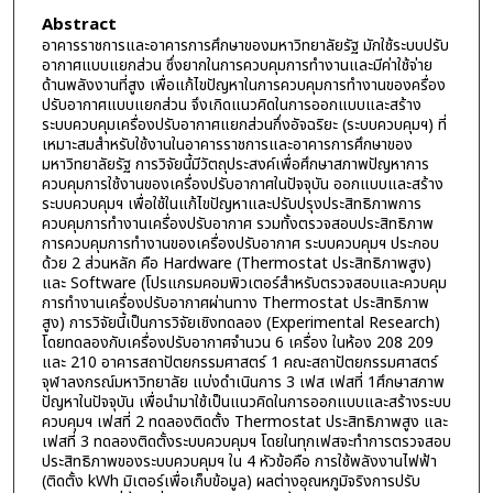
Abstract
อาคารราชการและอาคารการศึกษาของมหาวิทยาลัยรัฐ มักใช้ระบบปรับ
อากาศแบบแยกส่วน ซึ่งยากในการควบคุมการทำงานและมีค่าใช้จ่าย
ด้านพลังงานที่สูง เพื่อแก้ไขปัญหาในการควบคุมการทำงานของครื่อง
ปรับอากาศแบบแยกส่วน จึงเกิดแนวคิดในการออกแบบและสร้าง
ระบบควบคุมเครื่องปรับอากาศแยกส่วนกึ่งอัจฉริยะ (ระบบควบคุมฯ) ที่
เหมาะสมสำหรับใช้งานในอาคารราชการและอาคารการศึกษาของ
มหาวิทยาลัยรัฐ การวิจัยนี้มีวัตถุประสงค์เพื่อศึกษาสภาพปัญหาการ
ควบคุมการใช้งานของเครื่องปรับอากาศในปัจจุบัน ออกแบบและสร้าง
ระบบควบคุมฯ เพื่อใช้ในแก้ไขปัญหาและปรับปรุงประสิทธิภาพการ
ควบคุมการทำงานเครื่องปรับอากาศ รวมทั้งตรวจสอบประสิทธิภาพ
การควบคุมการทำงานของเครื่องปรับอากาศ ระบบควบคุมฯ ประกอบ
ด้วย 2 ส่วนหลัก คือ Hardware (Thermostat ประสิทธิภาพสูง)
และ Software (โปรแกรมคอมพิวเตอร์สำหรับตรวจสอบและควบคุม
การทำงานเครื่องปรับอากาศผ่านทาง Thermostat ประสิทธิภาพ
สูง) การวิจัยนี้เป็นการวิจัยเชิงทดลอง (Experimental Research)
โดยทดลองกับเครื่องปรับอากาศจำนวน 6 เครื่อง ในห้อง 208 209
และ 210 อาคารสถาปัตยกรรมศาสตร์ 1 คณะสถาปัตยกรรมศาสตร์
จุฬาลงกรณ์มหาวิทยาลัย แบ่งดำเนินการ 3 เฟส เฟสที่ 1ศึกษาสภาพ
ปัญหาในปัจจุบัน เพื่อนำมาใช้เป็นแนวคิดในการออกแบบและสร้างระบบ
ควบคุมฯ เฟสที่ 2 ทดลองติดตั้ง Thermostat ประสิทธิภาพสูง และ
เฟสที่ 3 ทดลองติดตั้งระบบควบคุมฯ โดยในทุกเฟสจะทำการตรวจสอบ
ประสิทธิภาพของระบบควบคุมฯ ใน 4 หัวข้อคือ การใช้พลังงานไฟฟ้า
(ติดตั้ง kWh มิเตอร์เพื่อเก็บข้อมูล) ผลต่างอุณหภูมิจริงการปรับ