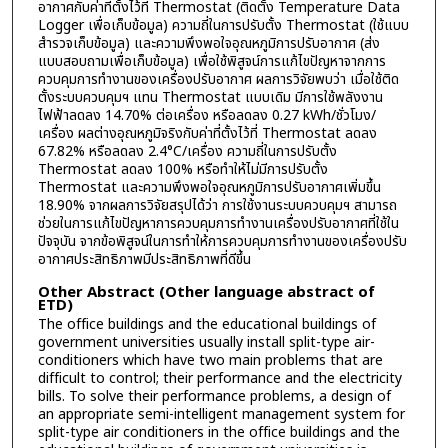
อากาศกับค่าที่ตั้งไว้ที่ Thermostat (ติดตั้ง Temperature Data
Logger เพื่อเก็บข้อมูล) ความถี่ในการปรับตั้ง Thermostat (ใช้แบบ
สำรวจเก็บข้อมูล) และความพึงพอใจอุณหภูมิการปรับอากาศ (ส่ง
แบบสอบถามเพื่อเก็บข้อมูล) เพื่อใช้พิสูจน์การแก้ไขปัญหาจากการ
ควบคุมการทำงานของเครื่องปรับอากาศ ผลการวิจัยพบว่า เมื่อใช้ติด
ตั้งระบบควบคุมฯ แทน Thermostat แบบเดิม มีการใช้พลังงาน
ไฟฟ้าลดลง 14.70% ต่อเครื่อง หรือลดลง 0.27 kWh/ชั่วโมง/
เครื่อง ผลต่างอุณหภูมิจริงกับค่าที่ตั้งไว้ที่ Thermostat ลดลง
67.82% หรือลดลง 2.4°C/เครื่อง ความถี่ในการปรับตั้ง
Thermostat ลดลง 100% หรือทำให้ไม่มีการปรับตั้ง
Thermostat และความพึงพอใจอุณหภูมิการปรับอากาศเพิ่มขึ้น
18.90% จากผลการวิจัยสรุปได้ว่า การใช้งานระบบควบคุมฯ สามารถ
ช่วยในการแก้ไขปัญหาการควบคุมการทำงานเครื่องปรับอากาศที่ใช้ใน
ปัจจุบัน จากข้อพิสูจน์ในการทำให้การควบคุมการทำงานของเครื่องปรับ
อากาศประสิทธิภาพมีประสิทธิภาพที่ดีขึ้น
Other Abstract (Other language abstract of
ETD)
The office buildings and the educational buildings of
government universities usually install split-type air-
conditioners which have two main problems that are
difficult to control; their performance and the electricity
bills. To solve their performance problems, a design of
an appropriate semi-intelligent management system for
split-type air conditioners in the office buildings and the