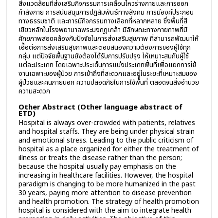
สิ่งแวดล้อมที่ส่งเสริมกิจกรรมการเคลื่อนไหวร่างกายและการออก
กำลังกาย การสนับสนุนการปฏิสัมพันธ์ทางสังคม การมีองค์ประกอบ
ทางธรรมชาติ และการมีกิจกรรมทางเลือกที่หลากหลาย ซึ่งพื้นที่สี
เขียวหลักในโรงพยาบาลพระมงกุฎเกล้า มีลักษณะทางกายภาพที่มี
ศักยภาพสอดคล้องกับปัจจัยในการส่งเสริมสุขภาพ ที่สามารถพัฒนาให้
เอื้อต่อการส่งเสริมสุขภาพและตอบสนองความต้องการของผู้ใช้ทุก
กลุ่ม แต่ปัจจัยพื้นฐานยังต้องได้รับการปรับปรุง ให้เหมาะสมกับผู้ใช้
แต่ละประเภท โดยเฉพาะประเด็นการแบ่งประเภทพื้นที่เพื่อแยกการใช้
งานเฉพาะของผู้ป่วย การเข้าถึงที่สะดวกและอยู่ในระยะที่เหมาะสมของ
ผู้ป่วยและคนภายนอก ความปลอดภัยในการใช้พื้นที่ ตลอดจนสิ่งอำนวย
ความสะดวก
Other Abstract (Other language abstract of
ETD)
Hospital is always over-crowded with patients, relatives
and hospital staffs. They are being under physical strain
and emotional stress. Leading to the public criticism of
hospital as a place organized for either the treatment of
illness or treats the disease rather than the person;
because the hospital usually pay emphasis on the
increasing in healthcare facilities. However, the hospital
paradigm is changing to be more humanized in the past
30 years, paying more attention to disease prevention
and health promotion. The strategy of health promotion
hospital is considered with the aim to integrate health