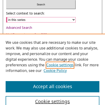
Select context to search:
Advanced Search
Notify me via email or
RSS
We use cookies that are necessary to make our site
Browse
work. We may also use additional cookies to analyze,
Collections
improve, and personalize our content and your
digital experience. You can manage your cookie
Disciplines
preferences using the
Cookie settings
link. For more
Authors
information, see our
Cookie Policy
Author Corner
Author FAQ
Accept all cookies
Cookie settings