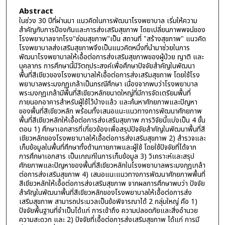
Abstract
ในช่วง 30 ปีที่ผ่านมา แนวคิดในการพัฒนาโรงพยาบาล เริ่มให้ความ
สำคัญกับการป้องกันและการส่งเสริมสุขภาพ โดยเปลี่ยนภาพพจน์ของ
โรงพยาบาลจากโรง"ซ่อมสุขภาพ"เป็น สถานที่ "สร้างสุขภาพ" แนวคิด
โรงพยาบาลส่งเสริมสุขภาพจึงเป็นแนวคิดหนึ่งที่นำมาช่วยในการ
พัฒนาโรงพยาบาลให้เอื้อต่อการส่งเสริมสุขภาพของผู้ป่วย ญาติ และ
บุคลากร การศึกษานี้มีวัตถุประสงค์เพื่อศึกษาปัจจัยสำคัญในพัฒนา
พื้นที่สีเขียวของโรงพยาบาลให้เอื้อต่อการส่งเสริมสุขภาพ โดยใช้โรง
พยาบาลพระมงกุฎเกล้าเป็นกรณีศึกษา เนื่องจากพบว่าโรงพยาบาล
พระมงกุฎเกล้ามีพื้นที่สีเขียวหลักขนาดใหญ่ที่มีการจัดเตรียมพื้นที่
ภายนอกอาคารสำหรับผู้ใช้ไว้บ้างแล้ว และค้นหาศักยภาพและปัญหา
ของพื้นที่สีเขียวหลัก พร้อมทั้งเสนอแนะแนวทางการพัฒนาศักยภาพ
พื้นที่สีเขียวหลักให้เอื้อต่อการส่งเสริมสุขภาพ การวิจัยนี้แบ่งเป็น 4 ขั้น
ตอน 1) ศึกษาเอกสารที่เกี่ยวข้องเพื่อสรุปปัจจัยสำคัญในพัฒนาพื้นที่สี
เขียวหลักของโรงพยาบาลให้เอื้อต่อการส่งเสริมสุขภาพ 2) สำรวจและ
เก็บข้อมูลในพื้นที่ศึกษาทั้งด้านกายภาพและผู้ใช้ โดยใช้ปัจจัยที่ได้จาก
การศึกษาเอกสาร เป็นเกณฑ์ในการเก็บข้อมูล 3) วิเคราะห์และสรุป
ศักยภาพและปัญหาของพื้นที่สีเขียวหลักในโรงพยาบาลพระมงกุฎเกล้า
ต่อการส่งเสริมสุขภาพ 4) เสนอแนะแนวทางการพัฒนาศักยภาพพื้นที่
สีเขียวหลักให้เอื้อต่อการส่งเสริมสุขภาพ จากผลการศึกษาพบว่า ปัจจัย
สำคัญในพัฒนาพื้นที่สีเขียวหลักของโรงพยาบาลให้เอื้อต่อการส่ง
เสริมสุขภาพ สามารถประมวลเป็นข้อพิจารณาได้ 2 กลุ่มใหญ่ คือ 1)
ปัจจัยพื้นฐานที่จำเป็นได้แก่ การเข้าถึง ความปลอดภัยและสิ่งอำนวย
ความสะดวก และ 2) ปัจจัยที่เอื้อต่อการส่งเสริมสุขภาพ ได้แก่ การมี