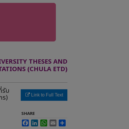
ERSITY THESES AND
TATIONS (CHULA ETD)
่รับ
Link to Full Text
ักร)
SHARE
Facebook
LinkedIn
WhatsApp
Email
Share