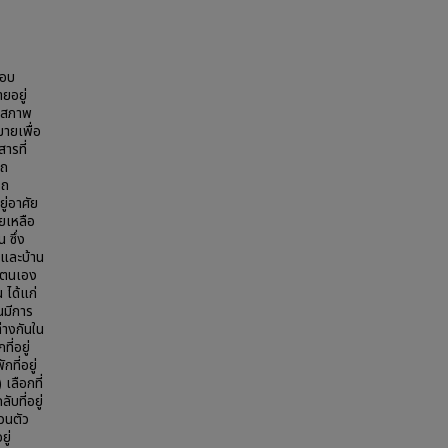
กอบ
ยอยู่
ใจสภาพ
มายเพื่อ
ารที่
รถ
รถ
ยู่อาศัย
ยเหลือ
 ซึ่ง
 และบ้าน
องตนเอง
น ได้แก่
นมีการ
่างกันใน
ี่อยู่
ที่อยู่
เลือกที่
บที่อยู่
่วนตัว
ยู่