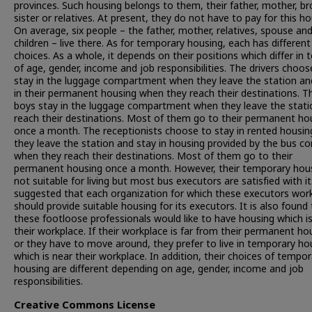
provinces. Such housing belongs to them, their father, mother, br
sister or relatives. At present, they do not have to pay for this ho
On average, six people – the father, mother, relatives, spouse an
children – live there. As for temporary housing, each has different
choices. As a whole, it depends on their positions which differ in 
of age, gender, income and job responsibilities. The drivers choos
stay in the luggage compartment when they leave the station an
in their permanent housing when they reach their destinations. T
boys stay in the luggage compartment when they leave the stati
reach their destinations. Most of them go to their permanent ho
once a month. The receptionists choose to stay in rented housi
they leave the station and stay in housing provided by the bus 
when they reach their destinations. Most of them go to their
permanent housing once a month. However, their temporary hous
not suitable for living but most bus executors are satisfied with it.
suggested that each organization for which these executors wor
should provide suitable housing for its executors. It is also found
these footloose professionals would like to have housing which i
their workplace. If their workplace is far from their permanent ho
or they have to move around, they prefer to live in temporary ho
which is near their workplace. In addition, their choices of tempor
housing are different depending on age, gender, income and job
responsibilities.
Creative Commons License