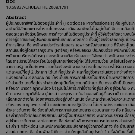
DOI
10.58837/CHULA.THE.2008.1791
Abstract
ผู้ประกอบอาชีพที่ไม่ต้องอยู่ประจำที่ (Footloose Professionals) คือ ผู้ที่ประ
อาชีพที่มีลักษณะการทำงานโดยธรรมชาติของอาชีพนั้นไม่อยู่เป็นที่ มีการเคลื่อนย้า
ตลอดเวลา ซึ่งด้วยลักษณะการทำงานที่ไม่ต้องอยู่ประจำที่ ผู้วิจัยจึงเกิดความสน
การอยู่อาศัยของผู้ประกอบอาชีพในลักษณะดังกล่าว ทั้งนี้ผู้วิจัยจึงเลือกกลุ่มเป้าห
ทำการศึกษา คือ พนักงานประจำรถโดยสาร เฉพาะรถรับส่งสายยาว ที่รับส่งผู้โดยส
สถานีขนส่งผู้โดยสารกรุงเทพ (จตุจักร) หรือหมอชิต2 ประกอบด้วย พนักงานขับ
พนักงานบริการ(เด็กรถ) และพนักงานต้อนรับ ผลการวิจัยพบว่า พนักงานประจำ
โดยสารมีรายได้ครัวเรือนไม่อยู่ในเกณฑ์ของผู้ที่จะได้รับความช่วย เหลือในเรื่องที่อ
จากภาครัฐ แต่ในสภาพความเป็นจริงพนักงานประจำรถโดยสารควรได้รับความช่ว
แต่ละคนมีที่อยู่ 2 ประเภท ได้แก่ ที่อยู่ประจำ และที่อยู่ชั่วคราวในช่วงระหว่างทำงาน
แบ่งออกเป็น 3 ลักษณะ คือ ช่องเก็บสัมภาระภายในรถโดยสาร บ้านพักสวัสดิการ
เช่าส่วนตัว โดยที่อยู่ประจำส่วนใหญ่เป็นที่อยู่ตามภูมิลำเนาเดิม กรรมสิทธิ์เป็นข
หรือบิดา มารดา ญาติพี่น้อง ปัจจุบันไม่มีภาระค่าใช้จ่ายที่อยู่ประจำ อยู่ร่วมกัน 6 ค
บิดา มารดา ญาติพี่น้อง คู่สมรส และบุตร แต่ในส่วนของที่อยู่ชั่วคราวนั้น แต่ละค
เลือกแตกต่างกัน โดยภาพรวมขึ้นอยู่กับตำแหน่ง ซึ่งแต่ละตำแหน่งมีความแตกต
เรื่องของ อายุ เพศ รายได้ และลักษณะการปฏิบัติงาน ได้แก่ พนักงานขับรถ เลือกท
ชั่วคราวต้นทาง คือ ช่องเก็บสัมภาระภายในรถโดยสาร ส่วนปลายทาง คือ กลับมาพัก
ประจำทุกครั้งที่กลับมายังสถานีขนส่งผู้โดยสารปลายทาง พนักงานบริการ(เด็กรถ) 
อยู่ชั่วคราวต้นทางและปลายทาง คือ ช่องเก็บสัมภาระภายในรถโดยสาร ส่วนใหญ่กลั
ประจำ 1 ครั้ง/เดือน และพนักงานต้อนรับเลือกที่อยู่ชั่วคราวต้นทาง คือ บ้านเช่าส
ส่วนปลายทาง คือ บ้านพักสวัสดิการ ส่วนใหญ่กลับที่อยู่ประจำ 1 ครั้ง/เดือน ซึ่งที่อ