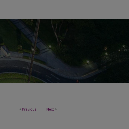
<
Previous
Next
>