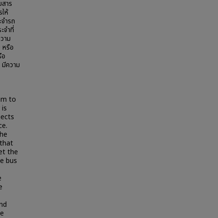
ดยสาร
รให้
ระจำรถ
ะจำที่
ความ
ย หรือ
รือ
น มีความ
em to
 is
jects
ce.
The
 that
et the
he bus
e
e
nd
he