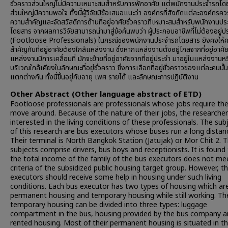
ชั่วคราวส่วนใหญ่ไม่มีความเหมาะสมสำหรับการพักอาศัย แต่พนักงานประจำรถโ
ส่วนใหญ่มีความพอใจ ทั้งนี้ผู้วิจัยมีข้อเสนอแนะว่า องค์กรที่สังกัดแต่ละองค์กรคว
ความสำคัญและจัดสวัสดิการด้านที่อยู่อาศัยชั่วคราวที่เหมาะสมสำหรับพนักงานป
โดยสาร จากผลการวิจัยสามารถนำมาสู่ข้อค้นพบว่า ผู้ประกอบอาชีพที่ไม่ต้องอยู่ปร
(Footloose Professionals) ในกรณีของพนักงานประจำรถโดยสาร ยังคงให้
สำคัญกับที่อยู่อาศัยต้องใกล้แหล่งงาน ซึ่งหากแหล่งงานตั้งอยู่ไกลจากที่อยู่อาศั
แหล่งงานมีการเคลื่อนที่ มักจะย้ายที่อยู่อาศัยจากที่อยู่ประจำ มาอยู่ในแหล่งงานห
บริเวณใกล้เคียงในลักษณะที่อยู่ชั่วคราว ซึ่งการเลือกที่อยู่ชั่วคราวของแต่ละคนนั้
แตกต่างกัน ทั้งนี้ขึ้นอยู่กับอายุ เพศ รายได้ และลักษณะการปฏิบัติงาน
Other Abstract (Other language abstract of ETD)
Footloose professionals are professionals whose jobs require th
move around. Because of the nature of their jobs, the researcher
interested in the living conditions of these professionals. The sub
of this research are bus executors whose buses run a long distan
Their terminal is North Bangkok Station (Jatujak) or Mor Chit 2. 
subjects comprise drivers, bus boys and receptionists. It is found
the total income of the family of the bus executors does not me
criteria of the subsidized public housing target group. However, t
executors should receive some help in housing under such living
conditions. Each bus executor has two types of housing which ar
permanent housing and temporary housing while still working. Th
temporary housing can be divided into three types: luggage
compartment in the bus, housing provided by the bus company a
rented housing. Most of their permanent housing is situated in t