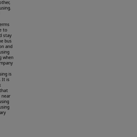
other,
using.
d
terms
e to
d stay
he bus
on and
using
ng when
company
ing is
 It is
k
 that
s near
using
using
ary